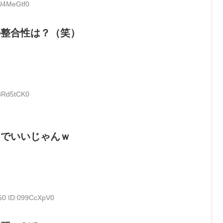
HU4MeGtf0
の整合性は？（笑）
+8Rd5tCK0
たでいいじゃんｗ
.60 ID:099CcXpV0