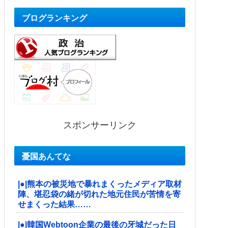
ブログランキング
スポンサーリンク
憂国あんてな
|●|熊本の被災地で暴れまくったメディア取材
陣、堪忍袋の緒が切れた地元住民が苦情を寄
せまくった結果……
|●|韓国Webtoon企業の最後の牙城だった日