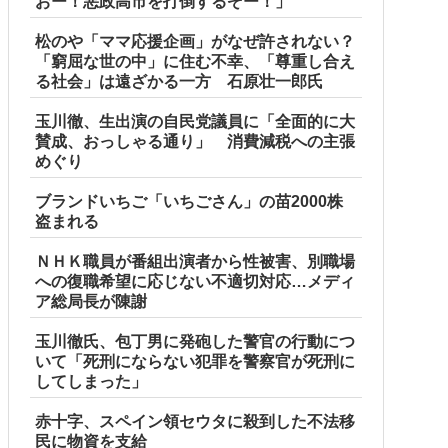
おー！悪政高市を打倒するぞー！」
松のや「ママ応援企画」がなぜ許されない？
「窮屈な世の中」に住む不幸、「尊重し合え
る社会」は遠ざかる一方 石原壮一郎氏
玉川徹、生出演の自民党議員に「全面的に大
賛成、おっしゃる通り」 消費減税への主張
断ると私に直接LINEしてきて絶句←大人しく自宅の風呂に入
めぐり
ブランドいちご「いちごさん」の苗2000株
盗まれる
ＮＨＫ職員が番組出演者から性被害、別職場
への復職希望に応じない不適切対応…メディ
ア総局長が陳謝
玉川徹氏、包丁男に発砲した警官の行動につ
いて「死刑にならない犯罪を警察官が死刑に
ブルブル」＝韓国の反応
してしまった」
」と主張しており……他
赤十字、スペイン領セウタに殺到した不法移
民に物資を支給