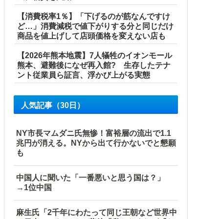
【消費税率1％】「下げるのが筋なんですけ
ど…」消費減税で値下がりする分と同じだけ
商品を値上げして店頭価格を変えない店も
【2026年熊本地震】7人犠牲のイオンモール
熊本、避難後になぜ再入館? 生存したテナ
ント従業員ら証言、浮かび上がる実態
人気記事（30日）
NY市長マムダニ氏無惨！富裕層の流出で1.1
兆円が消える。NYから出て行かないでと懇願
も
中国人に聞いた「一番悪いと思う国は？」
→1位中国
麻生氏「2千年にわたって同じ王朝など世界中