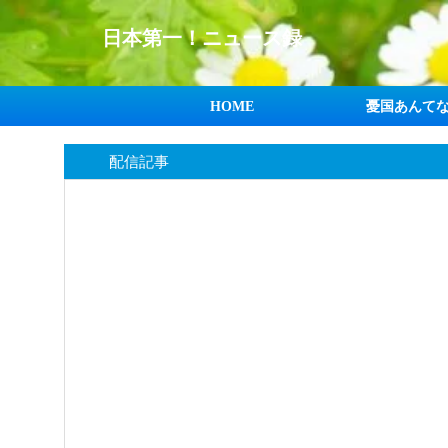
日本第一！ニュース録
HOME
憂国あんて
配信記事