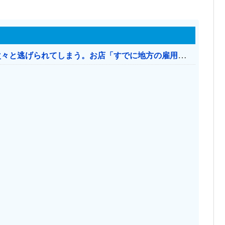
日本のお店、時給1500円でもミャンマー人に次々と逃げられてしまう。お店「すでに地方の雇用は崩壊」