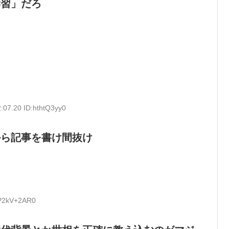
学習」だろ
:07.20 ID:hthtQ3yy0
から記事を書け間抜け
:P2kV+2AR0