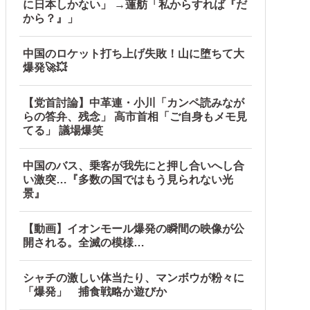
に日本しかない」 →蓮舫「私からすれば『だ
から？』」
中国のロケット打ち上げ失敗！山に堕ちて大
爆発🚀💥
【党首討論】中革連・小川「カンペ読みなが
らの答弁、残念」 高市首相「ご自身もメモ見
てる」 議場爆笑
中国のバス、乗客が我先にと押し合いへし合
い激突…『多数の国ではもう見られない光
景』
【動画】イオンモール爆発の瞬間の映像が公
開される。全滅の模様…
シャチの激しい体当たり、マンボウが粉々に
「爆発」 捕食戦略か遊びか