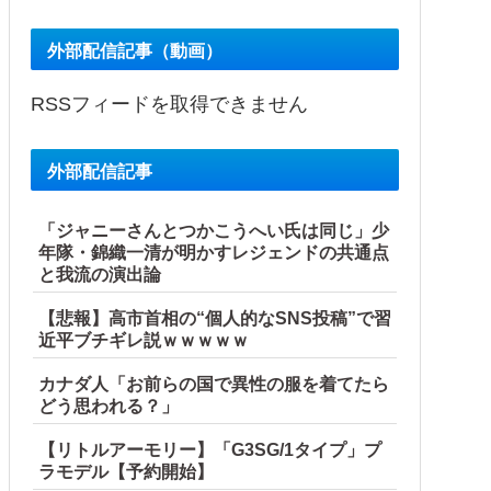
外部配信記事（動画）
RSSフィードを取得できません
外部配信記事
「ジャニーさんとつかこうへい氏は同じ」少
年隊・錦織一清が明かすレジェンドの共通点
と我流の演出論
【悲報】高市首相の“個人的なSNS投稿”で習
近平ブチギレ説ｗｗｗｗｗ
カナダ人「お前らの国で異性の服を着てたら
どう思われる？」
【リトルアーモリー】「G3SG/1タイプ」プ
ラモデル【予約開始】