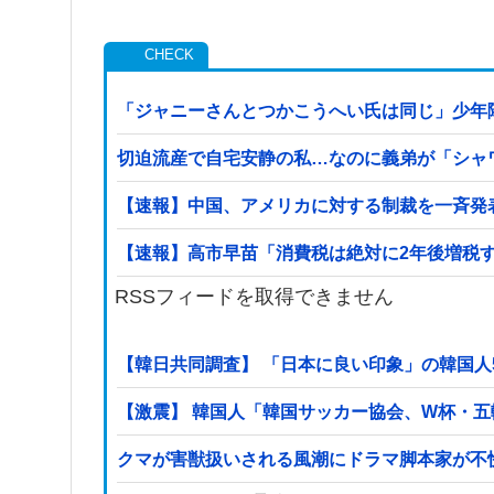
「ジャニーさんとつかこうへい氏は同じ」少年
切迫流産で自宅安静の私…なのに義弟が「シャ
【速報】中国、アメリカに対する制裁を一斉発
【速報】高市早苗「消費税は絶対に2年後増税
RSSフィードを取得できません
【韓日共同調査】 「日本に良い印象」の韓国人54
【激震】 韓国人「韓国サッカー協会、W杯・
クマが害獣扱いされる風潮にドラマ脚本家が不