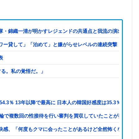
隊・錦織一清が明かすレジェンドの共通点と我流の演出論
ワー貸して」「泊めて」と嫌がらせレベルの連続突撃！夫経由で
表
する。私の覚悟だ。」
.3％ 13年以降で最高に 日本人の韓国好感度は35.3％
五輪で複数回の性接待を行い審判を買収していたことが発覚…（
快感、「何度もクマに会ったことがあるけど全然怖くなかった