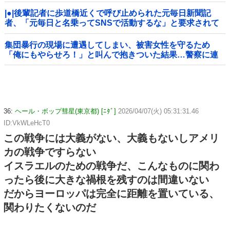
|●|後輩記者に歩道橋近くで呼び止められた元毎日新聞記
者、「元毎日と名乗ってSNSで活動するな」と要求されて
しまい……
集団暴行の現場に遭遇してしまい、被害女性を守るため
「俺にもやらせろ！」と叫んで抱きついた結果…警察に連
行され〇〇扱いされる悲劇へ←機転を利かせた結果が裏目
に出すぎて惨事
36:
ヘール・ボップ彗星(東京都) [ﾆﾀﾞ]
2026/04/07(火) 05:31:31.46
ID:VkWLeHcT0
この戦争には大義がない、大義もないしアメリ
カの戦争ですらない
イスラエルのための戦争だ、こんなものに関わ
ったら後に大きな禍根を残すのは間違いない
だからヨーロッパは完全に距離を置いている、
関わりたくないのだ