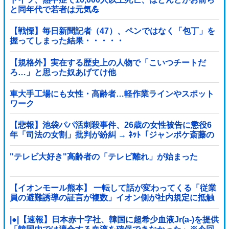
と同年代で若者は元気💪
【戦慄】毎日新聞記者（47）、ペンではなく「包丁」を
握ってしまった結果・・・・・
【規格外】実在する歴史上の人物で「こいつチートだ
ろ…」と思った奴あげてけ他
車大手工場にも女性・高齢者…軽作業ラインやスポット
ワーク
【悲報】池袋パパ活刺殺事件、26歳の女性被告に懲役6
年「司法の女割」批判が紛糾 → ﾈｯﾄ「ジャンポケ斎藤の
罪より軽くて草」ｗｗｗｗｗｗｗｗｗｗｗｗｗｗｗｗ
"テレビ大好き"高齢者の「テレビ離れ」が始まった
【イオンモール熊本】 一転して話が変わってくる「従業
員の避難誘導の証言が複数」イオン側が社内規定に抵触
していた疑い
|●|【速報】日本赤十字社、韓国に超希少血液Jr(a-)を提供