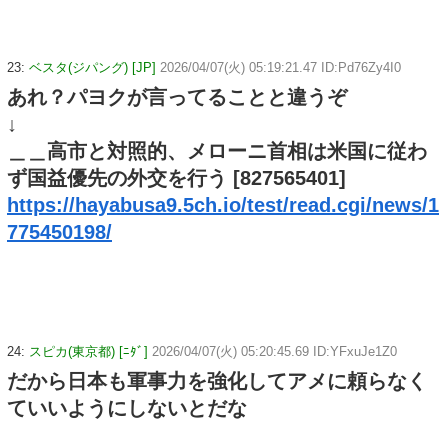
23:
ベスタ(ジパング) [JP]
2026/04/07(火) 05:19:21.47 ID:Pd76Zy4I0
あれ？パヨクが言ってることと違うぞ
↓
＿＿高市と対照的、メローニ首相は米国に従わ
ず国益優先の外交を行う [827565401]
https://hayabusa9.5ch.io/test/read.cgi/news/1
775450198/
24:
スピカ(東京都) [ﾆﾀﾞ]
2026/04/07(火) 05:20:45.69 ID:YFxuJe1Z0
だから日本も軍事力を強化してアメに頼らなく
ていいようにしないとだな