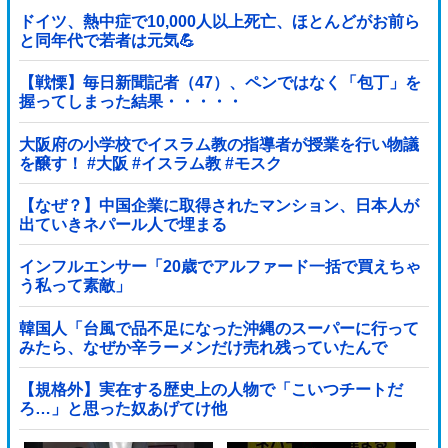
裏目に出すぎて惨事
ドイツ、熱中症で10,000人以上死亡、ほとんどがお前ら
と同年代で若者は元気💪
【戦慄】毎日新聞記者（47）、ペンではなく「包丁」を
握ってしまった結果・・・・・
大阪府の小学校でイスラム教の指導者が授業を行い物議
を醸す！ #大阪 #イスラム教 #モスク
【なぜ？】中国企業に取得されたマンション、日本人が
出ていきネパール人で埋まる
インフルエンサー「20歳でアルファード一括で買えちゃ
う私って素敵」
韓国人「台風で品不足になった沖縄のスーパーに行って
みたら、なぜか辛ラーメンだけ売れ残っていたんで
す…」
【規格外】実在する歴史上の人物で「こいつチートだ
ろ…」と思った奴あげてけ他