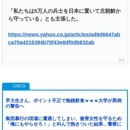
「私たちは5万人の兵士を日本に置いて北朝鮮か
ら守っている」とも主張した。
https://news.yahoo.co.jp/articles/ad9d6647ab
ca70a4216394b70f43e8df0db832ab
早大生さん、ポイント不正で無銭飲食ｗｗｗ大学が異例
の警告へ
集団暴行の現場に遭遇してしまい、被害女性を守るため
「俺にもやらせろ！」と叫んで抱きついた結果…警察に
連行され〇〇扱いされる悲劇へ←機転を利かせた結果が