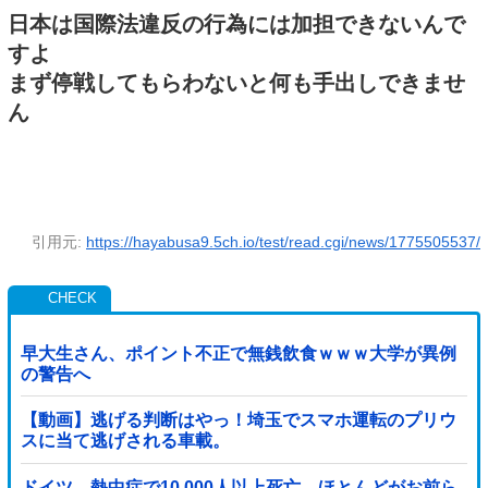
日本は国際法違反の行為には加担できないんで
すよ
まず停戦してもらわないと何も手出しできませ
ん
引用元:
https://hayabusa9.5ch.io/test/read.cgi/news/1775505537/
早大生さん、ポイント不正で無銭飲食ｗｗｗ大学が異例
の警告へ
【動画】逃げる判断はやっ！埼玉でスマホ運転のプリウ
スに当て逃げされる車載。
ドイツ、熱中症で10,000人以上死亡、ほとんどがお前ら