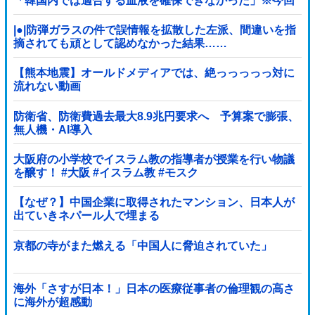
「韓国内では適合する血液を確保できなかった」※今回
で4回目
|●|防弾ガラスの件で誤情報を拡散した左派、間違いを指
摘されても頑として認めなかった結果……
【熊本地震】オールドメディアでは、絶っっっっっ対に
流れない動画
防衛省、防衛費過去最大8.9兆円要求へ 予算案で膨張、
無人機・AI導入
大阪府の小学校でイスラム教の指導者が授業を行い物議
を醸す！ #大阪 #イスラム教 #モスク
【なぜ？】中国企業に取得されたマンション、日本人が
出ていきネパール人で埋まる
京都の寺がまた燃える「中国人に脅迫されていた」
海外「さすが日本！」日本の医療従事者の倫理観の高さ
に海外が超感動