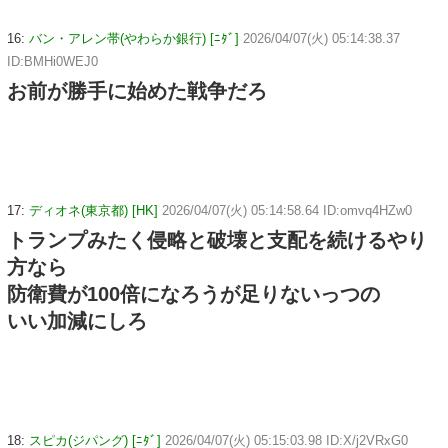
16:
バン・アレン帯(やわらか銀行) [ﾆﾀﾞ]
2026/04/07(火) 05:14:38.37
ID:BMHi0WEJ0
お前が勝手に始めた戦争だろ
17:
ディオネ(東京都) [HK]
2026/04/07(火) 05:14:58.64 ID:omvq4HZw0
トランプみたく侵略と破壊と支配を続けるやり
方なら
防衛費が100倍になろうが足りないっつの
いい加減にしろ
18:
スピカ(ジパング) [ﾆﾀﾞ]
2026/04/07(火) 05:15:03.98 ID:X/j2VRxG0