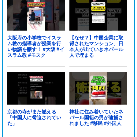
大阪府の小学校でイスラ
【なぜ？】中国企業に取
ム教の指導者が授業を行
得されたマンション、日
い物議を醸す！ #大阪 #イ
本人が出ていきネパール
スラム教 #モスク
人で埋まる
京都の寺がまた燃える
神社に住み着いていたネ
「中国人に脅迫されてい
パール国籍の男が逮捕さ
た」
れました #移民 #外国人