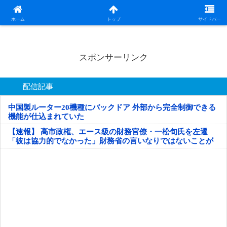
日本第一！ニュース録
ホーム
トップ
サイドバー
スポンサーリンク
配信記事
中国製ルーター20機種にバックドア 外部から完全制御できる
機能が仕込まれていた
【速報】 高市政権、エース級の財務官僚・一松旬氏を左遷
「彼は協力的でなかった」財務省の言いなりではないことが
判明