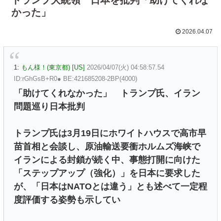
かった」
2026.04.07
1:
もん様！(東京都) [US]
2026/04/07(火) 04:58:57.54
ID:rGhGsB+R0● BE:421685208-2BP(4000)
「助けてくれなかった」 トランプ氏、イラン
問題巡り日本批判
トランプ氏は3月19日にホワイトハウスで高市早
苗首相と会談し、原油輸送要衝ホルムズ海峡で
イランによる封鎖が続く中、事態打開に向けた
「ステップアップ（強化）」を日本に要求した
が、「日本はNATOとは違う」とも述べて一定程
度評価する姿勢も示してい