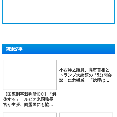
関連記事
小西洋之議員、高市首相と
トランプ大統領の「5分間会
談」に危機感 「総理は眼
中にもない」
【国際刑事裁判所ICC】「解
体する」 ルビオ米国務長
官が主張、同盟国にも協力
求める