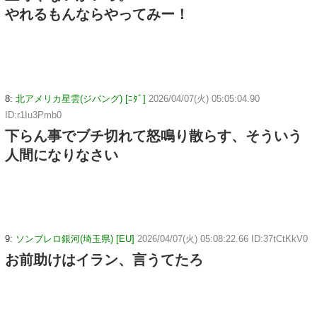
やれるもんならやってみー！
8:
北アメリカ星雲(ジパング) [ﾆﾀﾞ]
2026/04/07(火) 05:05:04.90
ID:r1Iu3Pmb0
下らん事でブチ切れて怒鳴り散らす、そういう
人間になりなさい
9:
ソンブレロ銀河(埼玉県) [EU]
2026/04/07(火) 05:08:22.66 ID:37tCtKkV0
お前助けはイラン、言うてたろ