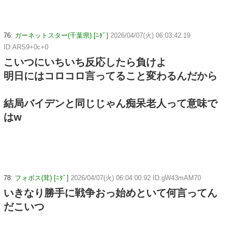
76:
ガーネットスター(千葉県) [ﾆﾀﾞ]
2026/04/07(火) 06:03:42.19
ID:ARS9+0c+0
こいつにいちいち反応したら負けよ
明日にはコロコロ言ってること変わるんだから
結局バイデンと同じじゃん痴呆老人って意味で
はw
78:
フォボス(茸) [ﾆﾀﾞ]
2026/04/07(火) 06:04:00.92 ID:gW43mAM70
いきなり勝手に戦争おっ始めといて何言ってん
だこいつ