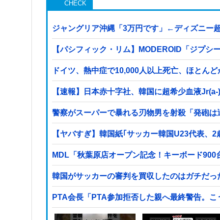
ジャングリア沖縄「3万円です」←ディズニー
【パシフィック・リム】MODEROID「ジプシ
ドイツ、熱中症で10,000人以上死亡、ほとん
【速報】日本赤十字社、韓国に超希少血液Jr(
警察がスーパーで暴れる刃物男を射殺「発砲は
【ヤバすぎ】韓国紙｢サッカー韓国U23代表、
MDL「秋葉原店オープン記念！キーボード90
韓国がサッカーの審判を買収したのはガチだっ
PTA会長「PTA参加拒否した親へ最終警告。