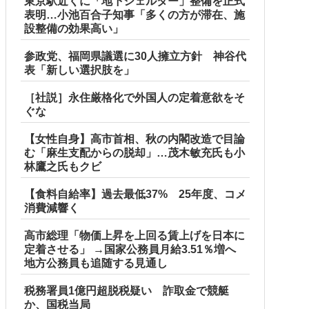
東京駅近くに「地下シェルター」整備を正式
表明…小池百合子知事「多くの方が滞在、施
設整備の効果高い」
参政党、福岡県議選に30人擁立方針 神谷代
表「新しい選択肢を」
［社説］永住厳格化で外国人の定着意欲をそ
ぐな
【女性自身】高市首相、秋の内閣改造で目論
む「麻生支配からの脱却」…茂木敏充氏も小
林鷹之氏もクビ
【食料自給率】過去最低37% 25年度、コメ
消費減響く
高市総理「物価上昇を上回る賃上げを日本に
定着させる」 →国家公務員月給3.51％増へ
地方公務員も追随する見通し
税務署員1億円超脱税疑い 詐取金で競艇
か、国税当局