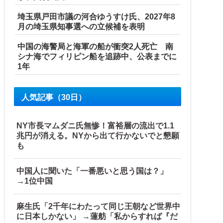
埼玉県戸田市議の河合ゆうすけ氏、2027年8
月の埼玉県知事選への立候補を表明
中国の海警局と海軍の船が衝突2人死亡 南
シナ海でフィリピン船を追跡中、公表までに
1年
で4回目
人気記事（30日）
NY市長マムダニ氏無惨！富裕層の流出で1.1
兆円が消える。NYから出て行かないでと懇願
も
になってしまう
中国人に聞いた「一番悪いと思う国は？」
→1位中国
麻生氏「2千年にわたって同じ王朝など世界中
に日本しかない」 →蓮舫「私からすれば『だ