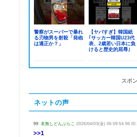
警察がスーパーで暴れ
【ヤバすぎ】韓国紙
る刃物男を射殺「発砲
｢サッカー韓国U23代
は適正か？」
表、2歳若い日本に負
けると歴史的屈辱｣
スポ
ネットの声
99:
名無しどんぶらこ
2026/04/03(金) 06:09:54.96 ID
>>1