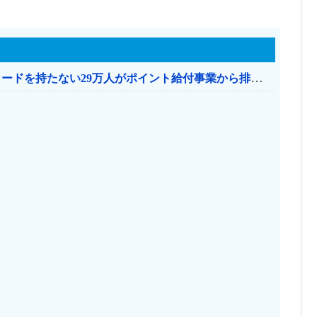
共産党「これは酷い…京都市でマイナンバーカードを持たない29万人がポイント給付事業から排除された」