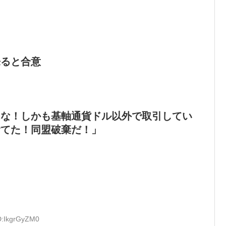
来ると合意
うな！しかも基軸通貨ドル以外で取引してい
捨てた！同盟破棄だ！」
ID:IkgrGyZM0