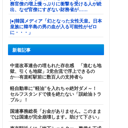
務官僚の増上慢っぷりに衝撃を受ける人が続
出、なぜ官僚にすぎない財務省が……
|●|韓国メディア「幻となった女性天皇。日本
皇族に韓半島の男の血が入る可能性がゼロ
に・・・」
新着記事
中道改革連合の埋もれた存在感 「進むも地
獄、引くも地獄」3党合流で浮上できるの
か⋯有楽町駅前に数百人の支持者ら
軽自動車に”軽油”を入れちゃ絶対ダメ～！
セルフスタンドで後を絶たない「誤給油トラ
ブル」！
国連事務総長「お金がありません。このまま
では国連が完全崩壊します。助けて下さい」