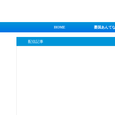
日本第一！ニュース録
HOME
憂国あんて
配信記事