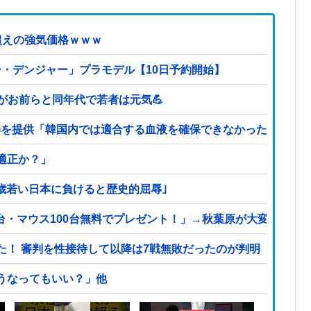
超えの強気価格ｗｗｗ
ー・デンジャー」プラモデル【10日予約開始】
どがお前らと同年代で若者は元気💪
a-)を提供「韓国内では適合する血液を確保できなかった」※今回
適正か？」
2歳若い日本に負けると歴史的屈辱｣
0台・マウス100台無料でプレゼント！」→秋葉原が大変なこと
た！ 審判を性接待して以降は7戦無敗だったのが判明
こうなってもいい？」他