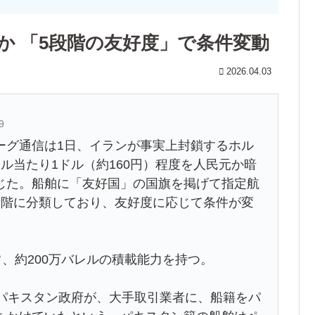
か 「5段階の友好度」で条件変動
2026.04.03
9
グ通信は1日、イランが事実上封鎖するホル
ル当たり1ドル（約160円）程度を人民元か暗
じた。船舶に「友好国」の国旗を掲げて指定航
段階に分類しており、友好度に応じて条件が変
、約200万バレルの積載能力を持つ。
パキスタン政府が、大手取引業者に、船籍をパ