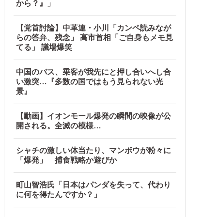
から？』」
【党首討論】中革連・小川「カンペ読みなが
らの答弁、残念」 高市首相「ご自身もメモ見
てる」 議場爆笑
中国のバス、乗客が我先にと押し合いへし合
い激突…『多数の国ではもう見られない光
景』
【動画】イオンモール爆発の瞬間の映像が公
開される。全滅の模様…
シャチの激しい体当たり、マンボウが粉々に
「爆発」 捕食戦略か遊びか
町山智浩氏「日本はパンダを失って、代わり
に何を得たんですか？」