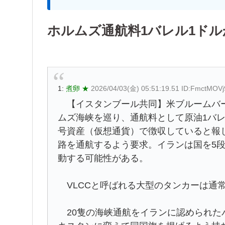
ホルムズ通航料1バレル1ドル
1:
煮卵 ★
2026/04/03(金) 05:51:19.51 ID:FmctMOVj
【イスタンブール共同】米ブルームバー
ムズ海峡を巡り、通航料として原油1バレ
号資産（仮想通貨）で徴収していると報
路を通航するよう要求。イランは国を5
動する可能性がある。
VLCCと呼ばれる大型のタンカーは通常
20隻の海峡通航をイランに認められた