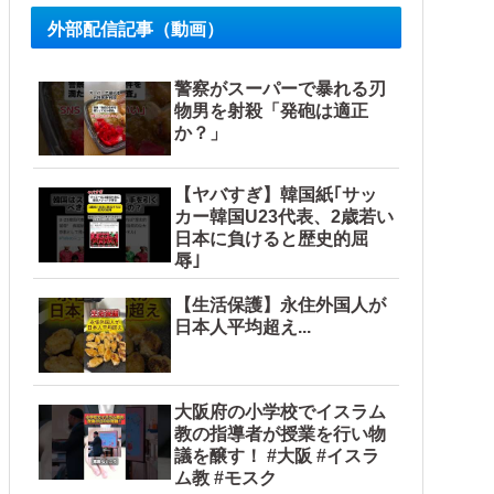
外部配信記事（動画）
警察がスーパーで暴れる刃
物男を射殺「発砲は適正
か？」
【ヤバすぎ】韓国紙｢サッ
カー韓国U23代表、2歳若い
日本に負けると歴史的屈
辱｣
【生活保護】永住外国人が
日本人平均超え...
大阪府の小学校でイスラム
教の指導者が授業を行い物
議を醸す！ #大阪 #イスラ
ム教 #モスク