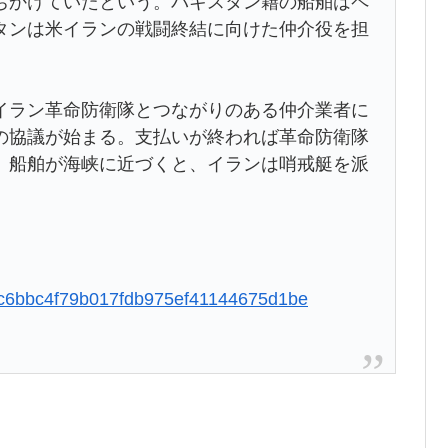
ちかけていたという。パキスタン籍の船舶はペ
タンは米イランの戦闘終結に向けた仲介役を担
ラン革命防衛隊とつながりのある仲介業者に
の協議が始まる。支払いが終われば革命防衛隊
。船舶が海峡に近づくと、イランは哨戒艇を派
d78c6bbc4f79b017fdb975ef41144675d1be