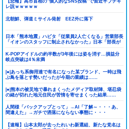
【悲報】高市首相の“個人的なSNS投稿”で習近平ブチギ
レ説ｗｗｗｗｗ
北朝鮮、弾道ミサイル発射 EEZ外に落下
日本「熊本地震」ハビタ「従業員2人亡くなる」営業部長
「イオンのスタッフに制止されなかった」日本「部長が
連絡後の店員行動を証言（謎」イオン「再入館可能の事
実ない」→
K-POPアイドルの約半数が3年後には姿を消す…損益分
岐点突破は4％未満
|●|あっち系御用達で有名になった某ブランド、一時は飛
ぶ鳥を落とす勢いだったが今期の業績は……
|●|熊本の被災地で暴れまくったメディア取材陣、堪忍袋
の緒が切れた地元住民が苦情を寄せまくった結果……
人間様「バックアップとって」→AI「了解～・・・あ、
間違えた」→ガチで洒落にならない事態に・・・
【速報】山本太郎が去ったれいわ新選組、新たな党名は