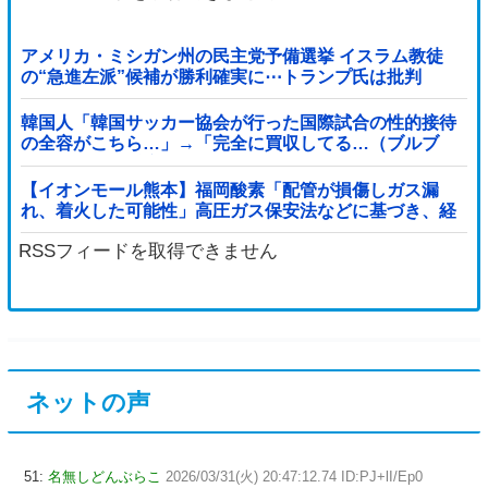
アメリカ・ミシガン州の民主党予備選挙 イスラム教徒
の“急進左派”候補が勝利確実に⋯トランプ氏は批判
韓国人「韓国サッカー協会が行った国際試合の性的接待
の全容がこちら…」→「完全に買収してる…（ブルブ
ル」＝韓国の反応
【イオンモール熊本】福岡酸素「配管が損傷しガス漏
れ、着火した可能性」高圧ガス保安法などに基づき、経
産省に報告他
RSSフィードを取得できません
ネットの声
51:
名無しどんぶらこ
2026/03/31(火) 20:47:12.74 ID:PJ+lI/Ep0