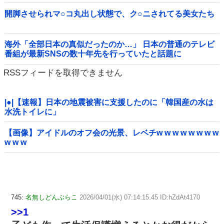
報告他
開脚させられマ○コ丸出し状態で、ク○ニされてる美女たち
海外「全部日本の真似だったのか…」 日本の普通のテレビ
番組が最新SNSの数十年先を行っていたと話題に
RSSフィードを取得できません
|●|【速報】日本の地震被害に支援したのに「韓国産の水は
水洗トイレに」
【画像】アイドルのオフ会の光景、レベチw w w w w w w w
w w w
745:
名無しどんぶらこ
2026/04/01(水) 07:14:15.45 ID:hZdAt4170
>>1