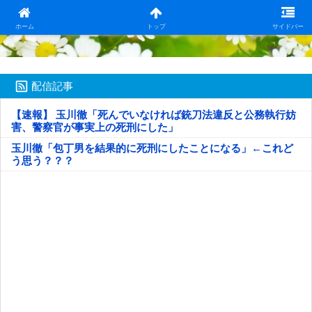
日本第一！ニュース録
ホーム
トップ
サイドバー
配信記事
【速報】 玉川徹「死んでいなければ銃刀法違反と公務執行妨
害、警察官が事実上の死刑にした」
玉川徹「包丁男を結果的に死刑にしたことになる」←これど
う思う？？？