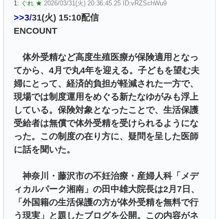
1:
ぐれ ★
2026/03/31(火) 20:36:45.25 ID:vRZSchWu9
>>3
/31(火) 15:10配信
ENCOUNT
体外受精など高度生殖医療が保険適用となっ
てから、4月で丸4年を迎える。子どもを望む夫
婦にとって、経済的負担が軽減された一方で、
現場では制度運用をめぐる新たなゆがみも浮上
している。保険対象となったことで、生活保護
受給者は無償で体外受精を受けられるようにな
った。この制度の在り方に、疑問を呈した医師
に話を聞いた。
神奈川・藤沢市の不妊治療・産婦人科「メデ
ィカルパーク湘南」の田中雄大院長は2月7日、
「外国籍の生活保護の方が体外受精を無料で行
う現実」と題したブログを公開。この内容がネ