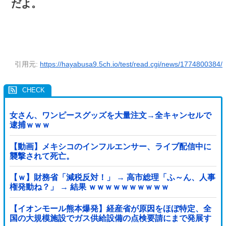
だよ。
引用元:
https://hayabusa9.5ch.io/test/read.cgi/news/1774800384/
女さん、ワンピースグッズを大量注文→全キャンセルで
逮捕ｗｗｗ
【動画】メキシコのインフルエンサー、ライブ配信中に
襲撃されて死亡。
【ｗ】財務省「減税反対！」 → 高市総理「ふ～ん、人事
権発動ね？」 → 結果 ｗｗｗｗｗｗｗｗｗｗ
【イオンモール熊本爆発】経産省が原因をほぼ特定、全
国の大規模施設でガス供給設備の点検要請にまで発展す