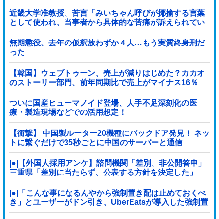
る事態に・・・【PICKUP】
近畿大学准教授、苦言「みいちゃん呼びが揶揄する言葉
として使われ、当事者から具体的な苦痛が訴えられてい
る。文化芸術は人を傷つけてもよい。ただし、傷つけ方
がある」他
無期懲役、去年の仮釈放わずか４人…もう実質終身刑だ
った
【韓国】ウェブトゥーン、売上が減りはじめた？カカオ
のストーリー部門、前年同期比で売上がマイナス16％
ついに国産ヒューマノイド登場、人手不足深刻化の医
療・製造現場などでの活用想定！
【衝撃】 中国製ルーター20機種にバックドア発見！ ネッ
トに繋ぐだけで35秒ごとに中国のサーバーと通信
|●|【外国人採用アンケ】諮問機関「差別、非公開答申」
三重県「差別に当たらず、公表する方針を決定した」
|●|「こんな事になるんやから強制置き配は止めておくべ
き」とユーザーがドン引き、UberEatsが導入した強制置
き配が起こしたのは……