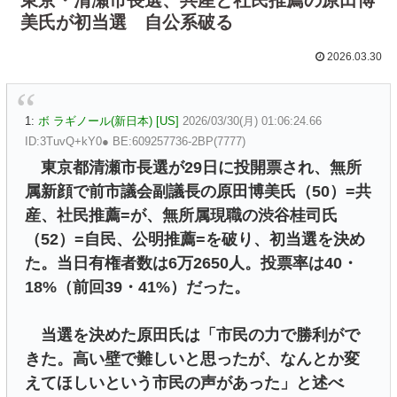
美氏が初当選 自公系破る
2026.03.30
1:
ボ ラギノール(新日本) [US]
2026/03/30(月) 01:06:24.66
ID:3TuvQ+kY0● BE:609257736-2BP(7777)
東京都清瀬市長選が29日に投開票され、無所
属新顔で前市議会副議長の原田博美氏（50）=共
産、社民推薦=が、無所属現職の渋谷桂司氏
（52）=自民、公明推薦=を破り、初当選を決め
た。当日有権者数は6万2650人。投票率は40・
18%（前回39・41%）だった。
当選を決めた原田氏は「市民の力で勝利がで
きた。高い壁で難しいと思ったが、なんとか変
えてほしいという市民の声があった」と述べ