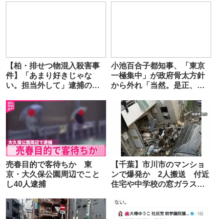
【柏・排せつ物混入殺害事
小池百合子都知事、「東京
件】「あまり好きじゃな
一極集中」が政府骨太方針
い。担当外して」逮捕の女
から外れ「当然。是正、是
と亡くなった男性の間に過
正と言っても…」
去にトラブルか 千葉
売春目的で客待ちか 東
【千葉】市川市のマンショ
京・大久保公園周辺でこと
ンで爆発か 2人搬送 付近
し40人逮捕
住宅や中学校の窓ガラスが
割れる被害も