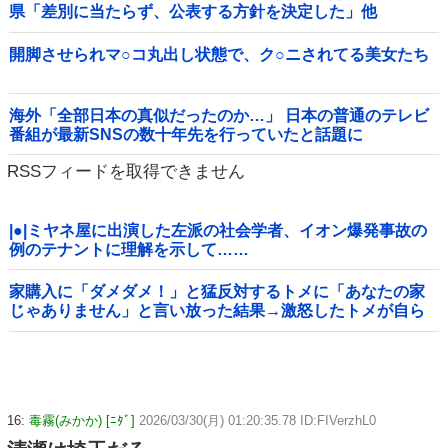
県「差別に当たらず、公表する方針を決定した」他
開脚させられマ○コ丸出し状態で、ク○ニされてる美女たち
海外「全部日本の真似だったのか…」 日本の普通のテレビ
番組が最新SNSの数十年先を行っていたと話題に
RSSフィードを取得できません
|●|ミヤネ屋に出演した左派の社会学者、イオン爆発事故の
例のテナントに理解を示して……
家購入に「ダメダメ！」と猛反対するトメに「あなたの家
じゃありません」と言い放った結果→激怒したトメが自ら
〇〇を口にして最高の展開へｗｗｗｗｗｗ
16:
毒霧(みかか) [ﾆﾀﾞ]
2026/03/30(月) 01:20:35.78 ID:FIVerzhL0