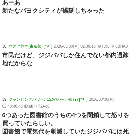
あーあ
新たなパヨクシティが爆誕しちゃった
38:
マスク剥ぎ(東京都) [ﾆﾀﾞ]
2026/03/30(月) 02:39:18.49 ID:8FKl6BHA0
市民だけど、ジジババしか住んでない都内過疎
地だからな
39:
ジャンピングパワーボム(やわらか銀行) [ﾆﾀﾞ]
2026/03/30(月)
02:48:48.48 ID:ub++T2Ao0
6つあった図書館のうちの4つを閉鎖して怒りを
買っていたらしい。
図書館で電気代を削減していたジジババには死