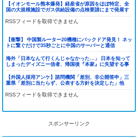
【イオンモール熊本爆発】経産省が原因をほぼ特定、全
国の大規模施設でガス供給設備の点検要請にまで発展す
る事態に・・・【PICKUP】
RSSフィードを取得できません
【衝撃】 中国製ルーター20機種にバックドア発見！ ネッ
トに繋ぐだけで35秒ごとに中国のサーバーと通信
海外「日本なんて行くんじゃなかった…」 日本を知って
しまったディズニー信者、帰国後『本家』に失望する事
態に
【外国人採用アンケ】諮問機関「差別、非公開答申」三
重県「差別に当たらず、公表する方針を決定した」他
RSSフィードを取得できません
スポンサーリンク