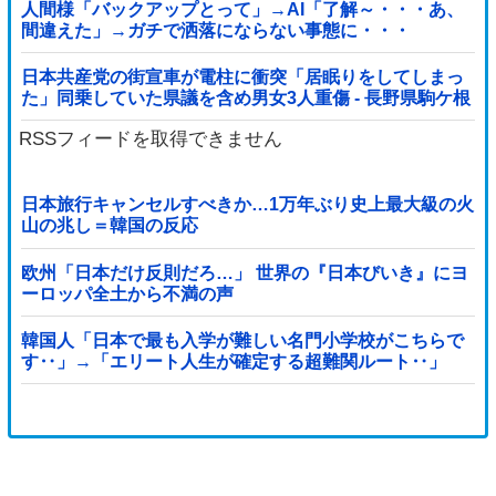
人間様「バックアップとって」→AI「了解～・・・あ、
間違えた」→ガチで洒落にならない事態に・・・
日本共産党の街宣車が電柱に衝突「居眠りをしてしまっ
た」同乗していた県議を含め男女3人重傷 - 長野県駒ケ根
市 [8/6]
RSSフィードを取得できません
日本旅行キャンセルすべきか…1万年ぶり史上最大級の火
山の兆し＝韓国の反応
欧州「日本だけ反則だろ…」 世界の『日本びいき』にヨ
ーロッパ全土から不満の声
韓国人「日本で最も入学が難しい名門小学校がこちらで
す‥」→「エリート人生が確定する超難関ルート‥」