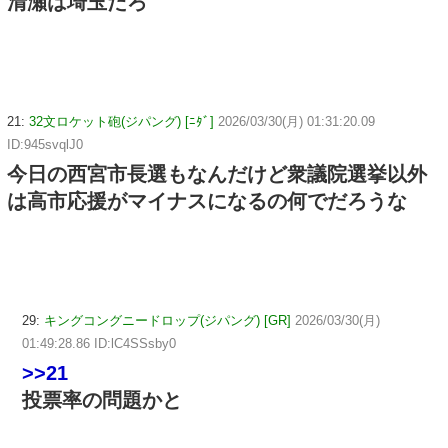
清瀬は埼玉だろ
21:
32文ロケット砲(ジパング) [ﾆﾀﾞ]
2026/03/30(月) 01:31:20.09
ID:945svqlJ0
今日の西宮市長選もなんだけど衆議院選挙以外
は高市応援がマイナスになるの何でだろうな
29:
キングコングニードロップ(ジパング) [GR]
2026/03/30(月)
01:49:28.86 ID:lC4SSsby0
>>21
投票率の問題かと