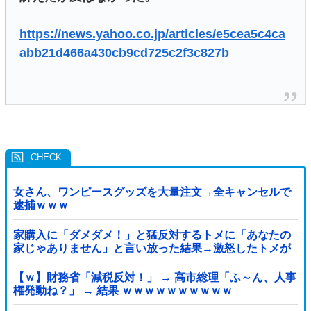
https://news.yahoo.co.jp/articles/e5cea5c4ca
abb21d466a430cb9cd725c2f3c827b
女さん、ワンピースグッズを大量注文→全キャンセルで
逮捕ｗｗｗ
家購入に「ダメダメ！」と猛反対するトメに「あなたの
家じゃありません」と言い放った結果→激怒したトメが
自ら〇〇を口にして最高の展開へｗｗｗｗｗｗ
【ｗ】財務省「減税反対！」 → 高市総理「ふ～ん、人事
権発動ね？」 → 結果 ｗｗｗｗｗｗｗｗｗｗ