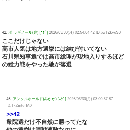
42:
ボ ラギノール(庭) [ﾆﾀﾞ]
2026/03/30(月) 02:54:04.42 ID:pwTZkvoS0
ここだけじゃない
高市人気は地方選挙には結び付いてない
石川県知事選では高市総理が現地入りするほど
の総力戦をやった馳が落選
45:
アンクルホールド(みかか) [ﾆﾀﾞ]
2026/03/30(月) 03:00:37.87
ID:TkZmteHA0
>>42
衆院選だけ不自然に勝ってたな
他の選挙は連戦連敗なのに