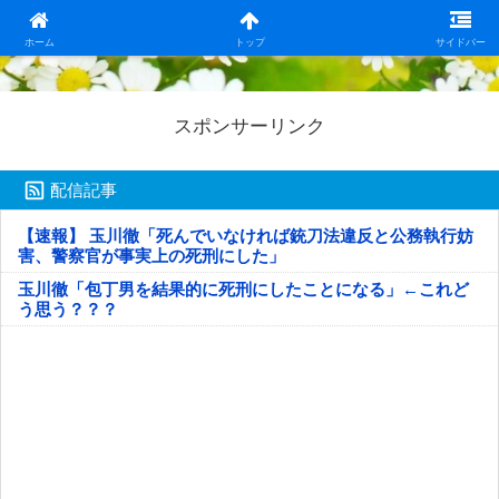
日本第一！ニュース録
ホーム
トップ
サイドバー
スポンサーリンク
配信記事
【速報】 玉川徹「死んでいなければ銃刀法違反と公務執行妨
害、警察官が事実上の死刑にした」
玉川徹「包丁男を結果的に死刑にしたことになる」←これど
う思う？？？