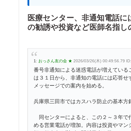
医療センター、非通知電話に
の勧誘や投資など医師名指し
1:
おっさん友の会 ★
2026/03/26(木) 00:49:56.79 I
番号非通知による迷惑電話が増えている
は３１日から、非通知の電話には応答せ
メッセージでの案内を始める。
兵庫県三田市ではカスハラ防止の基本方
同センターによると、この２～３年で代
める営業電話が増加。内容は投資やマン