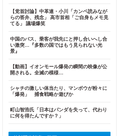
【党首討論】中革連・小川「カンペ読みなが
らの答弁、残念」 高市首相「ご自身もメモ見
てる」 議場爆笑
中国のバス、乗客が我先にと押し合いへし合
い激突…『多数の国ではもう見られない光
景』
【動画】イオンモール爆発の瞬間の映像が公
開される。全滅の模様…
シャチの激しい体当たり、マンボウが粉々に
「爆発」 捕食戦略か遊びか
町山智浩氏「日本はパンダを失って、代わり
に何を得たんですか？」