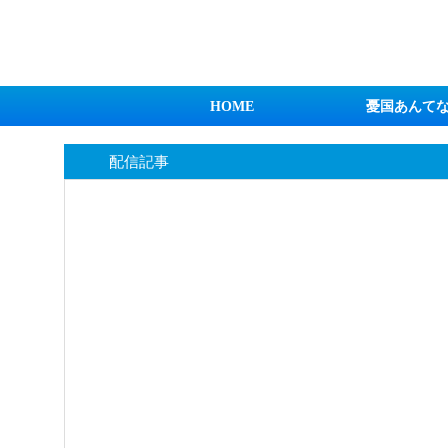
日本第一！ニュース録
HOME
憂国あんて
配信記事