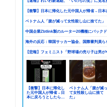
【速報】れいわ新選組、「いのちの党」に党名
【衝撃】日本に帰化した元中国人が帰省→日本
ベトナム人「腹が減って女性殺し山に捨てた」
中国企業Zbtlink製のルーター20機種にバッ
海外の反応：韓国サッカー協会、国際審判員ら
【悲報】フェミニスト「野球場の売り子は男が
【衝撃】日本に帰化し
ベトナム人「腹が減
た元中国人が帰省→日
て女性殺し山に捨て
本に戻ろうとしたら…
た」