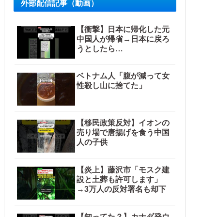
外部配信記事（動画）
【衝撃】日本に帰化した元
中国人が帰省→日本に戻ろ
うとしたら…
ベトナム人「腹が減って女
性殺し山に捨てた」
【移民政策反対】イオンの
売り場で唐揚げを食う中国
人の子供
【炎上】藤沢市「モスク建
設と土葬も許可します」
→3万人の反対署名も却下
【知ってた？】カナダ発ウ