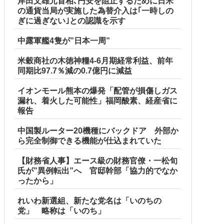
岸田文雄元首相､円安を阻止するために日米
の通貨当局が実施した為替介入は｢一時しの
ぎに過ぎない｣との認識を示す
中露軍艦4隻が”日本一周”
米穀商社の木徳神糧4-6月期経常利益、前年
同期比97.7％減の0.7億円に減益
イオンモール熊本の爆発「配管が損傷しガス
漏れ、着火した可能性」福岡酸素、経産省に
報告
中国製ルーター20機種にバックドア 外部か
ら完全制御できる機能が仕込まれていた
【財務省人事】エース級の財務官僚・一松旬
氏が”異例転出”へ 官邸幹部「協力的でなか
ったから」
れいわ新選組、新たな党名は「いのちの
党」 略称は「いのち」