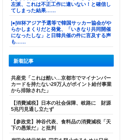
左派、これは不正工作に違いない！と確信し
てしまった結果……
|●|W杯アジア予選等で韓国サッカー協会がや
らかしまくりだと発覚、「いきなり共同開催
になったしな」と日韓共催の件に言及する声
も……
新着記事
共産党「これは酷い…京都市でマイナンバー
カードを持たない29万人がポイント給付事業
から排除された」
【消費減税】日本の社会保障、岐路に 財源
5兆円見通し立たず
【参政党】神谷代表、食料品の消費減税「天
下の愚策だ」と批判