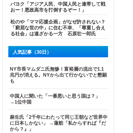
パヨク「アジア人民、中国人民と連帯して戦
おー！悪政高市を打倒するぞー！」
松のや「ママ応援企画」がなぜ許されない？
「窮屈な世の中」に住む不幸、「尊重し合え
る社会」は遠ざかる一方 石原壮一郎氏
人気記事（30日）
NY市長マムダニ氏無惨！富裕層の流出で1.1
兆円が消える。NYから出て行かないでと懇願
も
中国人に聞いた「一番悪いと思う国は？」
→1位中国
麻生氏「2千年にわたって同じ王朝など世界中
に日本しかない」 →蓮舫「私からすれば『だ
から？』」