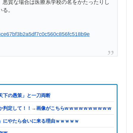
、悪質な場合は医療系学校の名をかたったりし
いる。
4643ce67bf3b2a5df7c0c560c856fc518b9e
天下の愚策」と一刀両断
て！！→画像がこちらw w w w w w w w w w
」にやたら会いに来る理由ｗｗｗｗｗ