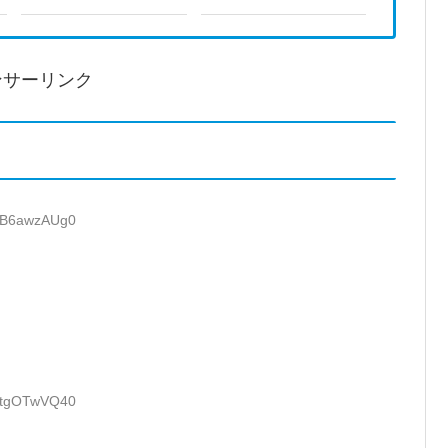
ンサーリンク
D:B6awzAUg0
D:tgOTwVQ40