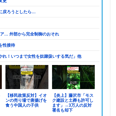
変更
に戻ろうとしたら…
クドア… 外部から完全制御のおそれ
を性接待
やれ！いつまで女性を奴隷扱いする気だ」他
っ
【移民政策反対】イオ
【炎上】藤沢市「モス
ンの売り場で唐揚げを
ク建設と土葬も許可し
食う中国人の子供
ます」→3万人の反対
署名も却下