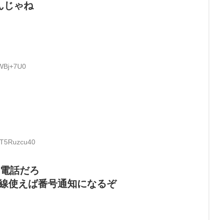
んじゃね
BWBj+7U0
D:T5Ruzcu40
P電話だろ
回線使えば番号通知になるぞ