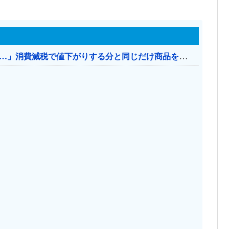
【消費税率1％】 「下げるのが筋なんですけど…」消費減税で値下がりする分と同じだけ商品を値上げして店頭価格を変えない店も