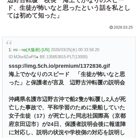
ド、生徒が怖いなと思ったという話を私とし
ては初めて知った」
2026.03.25
1:
mi－na(大阪府) [US]
2026/03/25(水) 00:33:58.20
ID:M2bx8ZwP0● BE:135853815-PLT(13000)
sssp://img.5ch.io/premium/1372836.gif
海上でかなりのスピード 「生徒が怖いなと思
った」と保護者が言及 辺野古沖転覆の説明会
沖縄県名護市辺野古沖で船2隻が転覆し2人が死
亡した事故で、平和学習のために乗船していた
女子生徒（17）が死亡した同志社国際高（京都
府京田辺市）が24日、保護者説明会後に報道陣
に対応し、説明の状況や学校側の対応を説明し