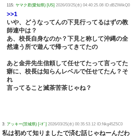
115:
ヤマク君(愛知県) [US]
2026/03/25(水) 04:40:25.08 ID:dBZlWikQ0
>>1
いや、どうなってんの下見行ってるはずの教
師連中は？
あ、校長自身なのか？下見と称して沖縄の全
然違う所で遊んで帰ってきてたの
あと金井先生信頼して任せてたって言ってた
癖に、校長は知らんレベルで任せてたん？そ
れ
言ってること滅茶苦茶じゃね？
3:
アッキー(茨城県) [ﾆﾀﾞ]
2026/03/25(水) 00:35:53.12 ID:Nkg45Z5C0
私は初めて知りましたで済む話じゃねーんだわ