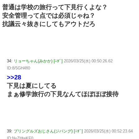
普通は学校の旅行って下見行くよな？
安全管理って点では必須じゃね？
抗議云々抜きにしてもアウトだろ
34:
リョーちゃん(みかか) [ﾆﾀﾞ]
2026/03/25(水) 00:50:26.62
ID:8/5GH4fl0
>>28
下見は夏にしてる
まぁ修学旅行の下見なんてほぼほぼ接待
39:
プリングルズおじさん(ジパング) [ﾆﾀﾞ]
2026/03/25(水) 00:52:23.64
ID:NvZHteKF0