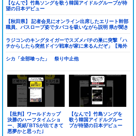
【なんで】竹島ソングを歌う韓国アイドルグループが待
望の日本デビュー
【秋田県】 記者会見にオンライン出席したエリート幹部
職員、バスローブ姿でタバコを吸いながら説明 県が聞き
取りへ
ラジコンのキングタイガーでスズメバチの巣に突撃「ハ
チからしたら突然ドイツ戦車が家に来るんだぞ」【海外
の反応】
シカ「全部喰った」 祭り中止他
【批判】ワールドカップ
【なんで】竹島ソングを
決勝のハーフタイムショ
歌う韓国アイドルグルー
ー、英紙｢BTSが出てきて
プが待望の日本デビュー
悪夢かと思った｣