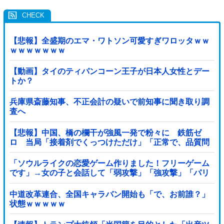
【悲報】全盛期のエマ・ワトソン可愛すぎワロッタｗｗ
ｗｗｗｗｗｗｗ
【動画】タイのティパンコーン王子が日本人女性とデー
トか？
兵庫県斎藤知事、不正会計の疑いで前知事に聞き取り調
査へ
【悲報】中国、橋の欄干が強風一発で粉々に 鉄筋ゼ
ロ 当局「接着剤でくっつけただけ」「正常で、品質問
題はない」
「ソウルライクの恋愛ゲーム作りました！フリーゲーム
です」→女の子と会話して「弱攻撃」「強攻撃」「パリ
ィ」「ローリング」を選ぶガチでダークソウルなんだが
ｗｗｗｗｗ他
中道改革連合、全国キャラバン開始も「で、お前誰？」
状態ｗｗｗｗｗ