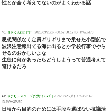
性とか全く考えてないのがよくわかる話
40:
ヨドくん(茸) [ﾆﾀﾞ]
2026/03/25(水) 00:52:58.12 ID:HY/aqld70
思想関係なく定員ギリギリまで乗せた小型船で
波浪注意報出てる海に出るとか学校行事でやら
せるのおかしいよな
生徒に何かあったらどうしようって普通考えて
避けるだろ
41:
やまじシスターズ(北海道) [ﾆﾀﾞ]
2026/03/25(水) 00:53:23.67
ID:f/WA3PJ50
日頃から目的のためには手段を選ばない抗議活