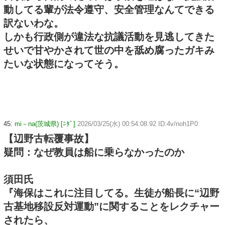
動してる輩が法令遵守、安全管理なんてできる
訳ないわな。
しかも行政側が違法な抗議活動を見逃してきた
せいで甘やかされて世の中を舐め腐ったガキみ
たいな状態になってそう。
45:
mi－na(茨城県) [ﾆﾀﾞ]
2026/03/25(水) 00:54:08.92 ID:4v/noh1P0
【辺野古転覆事故】
疑問：なぜ教員は船に乗らなかったのか
須田氏
『海保はこれに注目してる。生徒が船長に“辺野
古基地移設反対運動”に関することをレクチャー
されたら、