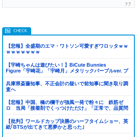
【悲報】全盛期のエマ・ワトソン可愛すぎワロッタｗｗ
ｗｗｗｗｗｗｗ
【宇崎ちゃんは遊びたい！】BiCute Bunnies
Figure「宇崎花」「宇崎月」メタリックパープルver. プ
ライズフィギュア【ラウンドワン限定で展開決定】
兵庫県斎藤知事、不正会計の疑いで前知事に聞き取り調
査へ
【悲報】中国、橋の欄干が強風一発で粉々に 鉄筋ゼ
ロ 当局「接着剤でくっつけただけ」「正常で、品質問
題はない」
【批判】ワールドカップ決勝のハーフタイムショー、英
紙｢BTSが出てきて悪夢かと思った｣