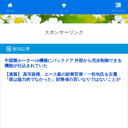
日本第一！ニュース録
ホーム
トップ
サイドバー
スポンサーリンク
配信記事
中国製ルーター20機種にバックドア 外部から完全制御できる
機能が仕込まれていた
【速報】 高市政権、エース級の財務官僚・一松旬氏を左遷
「彼は協力的でなかった」財務省の言いなりではないことが
判明