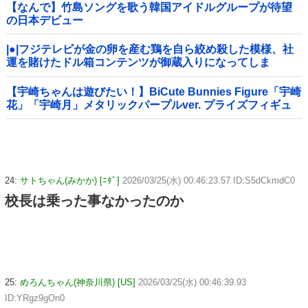
【なんで】竹島ソングを歌う韓国アイドルグループが待望
の日本デビュー
|●|フジテレビが金の卵を産む鶏を自ら絞め殺した模様、社
運を賭けたドル箱コンテンツが御蔵入りになってしま
い……
【宇崎ちゃんは遊びたい！】BiCute Bunnies Figure「宇崎
花」「宇崎月」メタリックパープルver. プライズフィギュ
ア【ラウンドワン限定で展開決定】
24:
サトちゃん(みかか) [ﾆﾀﾞ]
2026/03/25(水) 00:46:23.57 ID:S5dCkmdC0
校長は乗った事なかったのか
25:
めろんちゃん(神奈川県) [US]
2026/03/25(水) 00:46:39.93
ID:YRgz9gOn0