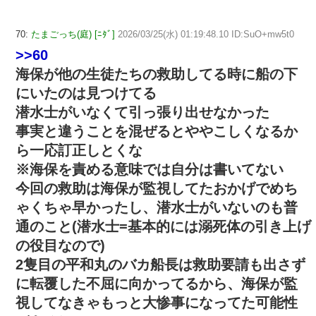
70:
たまごっち(庭) [ﾆﾀﾞ]
2026/03/25(水) 01:19:48.10 ID:SuO+mw5t0
>>60
海保が他の生徒たちの救助してる時に船の下
にいたのは見つけてる
潜水士がいなくて引っ張り出せなかった
事実と違うことを混ぜるとややこしくなるか
ら一応訂正しとくな
※海保を責める意味では自分は書いてない
今回の救助は海保が監視してたおかげでめち
ゃくちゃ早かったし、潜水士がいないのも普
通のこと(潜水士=基本的には溺死体の引き上げ
の役目なので)
2隻目の平和丸のバカ船長は救助要請も出さず
に転覆した不屈に向かってるから、海保が監
視してなきゃもっと大惨事になってた可能性