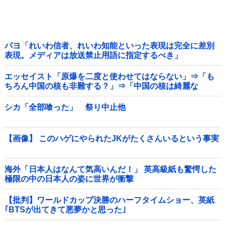
パヨ「れいわ信者、れいわ知能といった表現は完全に差別
表現。メディアは放送禁止用語に指定するべき」
エッセイスト「原爆を二度と使わせてはならない」⇒「も
ちろん中国の核も非難する？」⇒「中国の核は綺麗な
核！」
シカ「全部喰った」 祭り中止他
【画像】 このハゲにやられたJKがたくさんいるという事実
海外「日本人はなんて気高いんだ！」 英高級紙も驚愕した
極限の中の日本人の姿に世界が衝撃
【批判】ワールドカップ決勝のハーフタイムショー、英紙
｢BTSが出てきて悪夢かと思った｣