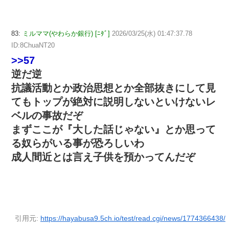
83:
ミルママ(やわらか銀行) [ﾆﾀﾞ]
2026/03/25(水) 01:47:37.78
ID:8ChuaNT20
>>57
逆だ逆
抗議活動とか政治思想とか全部抜きにして見
てもトップが絶対に説明しないといけないレ
ベルの事故だぞ
まずここが『大した話じゃない』とか思って
る奴らがいる事が恐ろしいわ
成人間近とは言え子供を預かってんだぞ
引用元:
https://hayabusa9.5ch.io/test/read.cgi/news/1774366438/