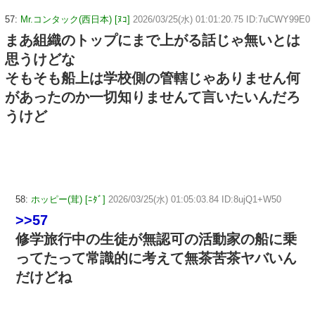
57:
Mr.コンタック(西日本) [ﾇｺ]
2026/03/25(水) 01:01:20.75 ID:7uCWY99E0
まあ組織のトップにまで上がる話じゃ無いとは
思うけどな
そもそも船上は学校側の管轄じゃありません何
があったのか一切知りませんて言いたいんだろ
うけど
58:
ホッピー(茸) [ﾆﾀﾞ]
2026/03/25(水) 01:05:03.84 ID:8ujQ1+W50
>>57
修学旅行中の生徒が無認可の活動家の船に乗
ってたって常識的に考えて無茶苦茶ヤバいん
だけどね