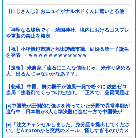
【にじさんじ】おニュイがナルホドくんに驚いとる他
「神聖なる場所です」靖国神社、境内におけるコスプレ
や軍装の禁止を発表
【祝】小坪慎也市議と添田詩織市議、結婚＆第一子誕生
を発表 → ｗｗｗｗｗｗｗｗｗｗｗｗ
【速報】 米農家「流石にこんな値段じゃ、米作り辞める
人、出るんじゃないかなあ？？」
【悲報】 中国、橋の欄干が強風一発で粉々に 鉄筋ゼロ
当局「接着剤でくっつけただけ」「正常で、品質問題は
ない」
|●|中国勢が圧倒的な強さを誇っていた分野で異常事態が
進行中、日本勢が3人も準決勝に進む一方で中国勢が……
|●|「注文キャンセルしました。身分証を提出してくださ
い」とAmazonから突然のメール、怪しすぎるのでカス
タマーに確認したら……