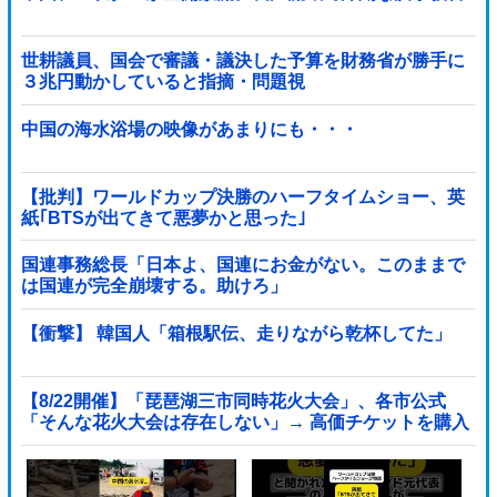
世耕議員、国会で審議・議決した予算を財務省が勝手に
３兆円動かしていると指摘・問題視
中国の海水浴場の映像があまりにも・・・
【批判】ワールドカップ決勝のハーフタイムショー、英
紙｢BTSが出てきて悪夢かと思った｣
国連事務総長「日本よ、国連にお金がない。このままで
は国連が完全崩壊する。助けろ」
【衝撃】 韓国人「箱根駅伝、走りながら乾杯してた」
【8/22開催】「琵琶湖三市同時花火大会」、各市公式
「そんな花火大会は存在しない」→ 高価チケットを購入
した人達がSNS阿鼻叫喚他