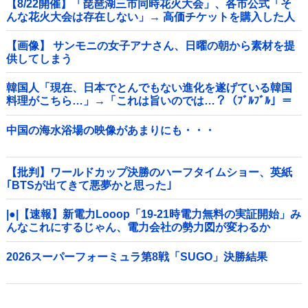
【8/22開催】「琵琶湖三市同時花火大会」、各市公式「そ
んな花火大会は存在しない」→ 高価チケットを購入した人
達がSNS阿鼻叫喚他
【画像】 サンモニの女子アナさん、日曜の朝から素材を提
供してしまう
韓国人「現在、日本でとんでもない進化を遂げている韓国
料理がこちら…」→「これは旨いのでは…？（ﾌﾞﾙﾌﾞﾙ」＝
韓国の反応
中国の海水浴場の映像があまりにも・・・
【批判】ワールドカップ決勝のハーフタイムショー、英紙
｢BTSが出てきて悪夢かと思った｣
|●|【速報】新電力Looop「19-21時電力無料の実証開始」み
んなこれにするじゃん、電力会社の勢力図が変わるか
2026スーパーフォーミュラ第8戦「SUGO」決勝結果