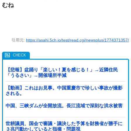
むね
引用元:
https://asahi.5ch.io/test/read.cgi/newsplus/1774371357/
【悲報】盆踊り「楽しい！夏を感じる！」→近隣住民
「うるさい」→開催場所半減
【動画】これはお見事。中国重慶市で珍しい事故が撮影
される。
中国、三峡ダムが全開放流。長江流域で深刻な洪水被害
世耕議員、国会で審議・議決した予算を財務省が勝手に
３兆円動かしていると指摘・問題視