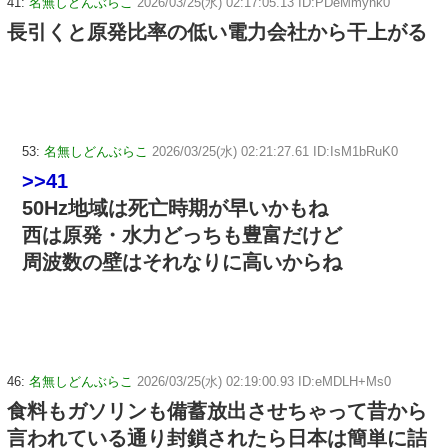
41:
名無しどんぶらこ
2026/03/25(水) 02:17:05.13 ID:PDeMmynk0
長引くと原発比率の低い電力会社から干上がる
53:
名無しどんぶらこ
2026/03/25(水) 02:21:27.61 ID:IsM1bRuK0
>>41
50Hz地域は死亡時期が早いかもね
西は原発・水力どっちも豊富だけど
周波数の壁はそれなりに高いからね
46:
名無しどんぶらこ
2026/03/25(水) 02:19:00.93 ID:eMDLH+Ms0
食料もガソリンも備蓄放出させちゃって昔から
言われている通り封鎖されたら日本は簡単に詰