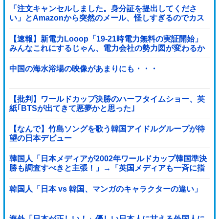
「注文キャンセルしました。身分証を提出してくださ
い」とAmazonから突然のメール、怪しすぎるのでカス
タマーに確認したら……
【速報】新電力Looop「19-21時電力無料の実証開始」
みんなこれにするじゃん、電力会社の勢力図が変わるか
中国の海水浴場の映像があまりにも・・・
【批判】ワールドカップ決勝のハーフタイムショー、英
紙｢BTSが出てきて悪夢かと思った｣
【なんで】竹島ソングを歌う韓国アイドルグループが待
望の日本デビュー
韓国人「日本メディアが2002年ワールドカップ韓国準決
勝も調査すべきと主張！」→「英国メディアも一斉に指
摘‥」
韓国人「日本 vs 韓国、マンガのキャラクターの違い」
海外「日本が正しい！」優しい日本人に甘える外国人に