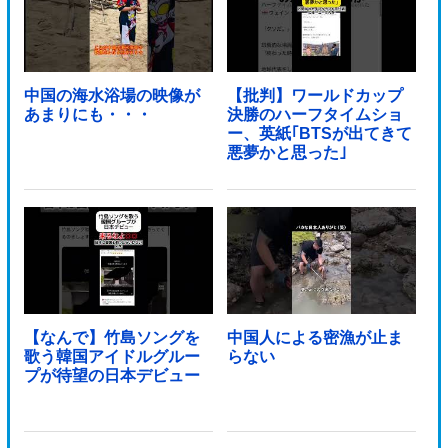
中国の海水浴場の映像が
【批判】ワールドカップ
あまりにも・・・
決勝のハーフタイムショ
ー、英紙｢BTSが出てきて
悪夢かと思った｣
【なんで】竹島ソングを
中国人による密漁が止ま
歌う韓国アイドルグルー
らない
プが待望の日本デビュー