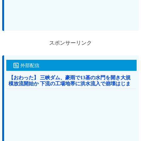
スポンサーリンク
外部配信
【おわった】 三峡ダム、豪雨で13基の水門を開き大規
模放流開始か 下流の工場地帯に洪水流入で崩壊はじま
る