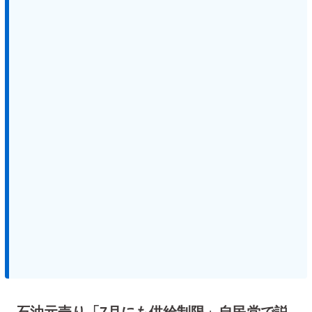
石油元売り「7月にも供給制限」自民党で説