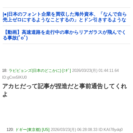
|●|日本のフォント企業を買収した海外資本、「なんで自ら
売上ゼロにするようなことするの」とドン引きするような
方針転換を……
【動画】高速道路を走行中の車からリアガラスが飛んでく
る事故(ﾟoﾟ)
18:
ラビピョンズ(日本のどこかに) [ﾆﾀﾞ]
2026/03/23(月) 01:44:11.64
ID:gCnn5IKU0
アカヒだって記事が捏造だと事前通告してくれ
よ
120:
ドギー(東京都) [US]
2026/03/23(月) 06:28:08.33 ID:KAI78ydq0