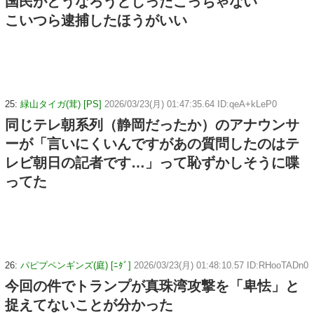
国民がどうなろうとしったこっちゃない
こいつら逮捕したほうがいい
25:
緑山タイガ(茸) [PS]
2026/03/23(月) 01:47:35.64 ID:qeA+kLeP0
同じテレ朝系列（静岡だったか）のアナウンサ
ーが「言いにくいんですがあの質問したのはテ
レビ朝日の記者です…」って恥ずかしそうに喋
ってた
26:
パピプペンギンズ(庭) [ﾆﾀﾞ]
2026/03/23(月) 01:48:10.57 ID:RHooTADn0
今回の件でトランプが真珠湾攻撃を「卑怯」と
捉えてないことが分かった