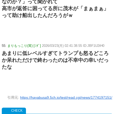
なのか？」って聞かれて
高市が返答に困ってる所に茂木が「まぁまぁ」
って助け船出したんだろうがｗ
55:
まりもっこり(茸) [ﾆﾀﾞ]
2026/03/23(月) 02:41:38.55 ID:JBF1U2tH0
あまりに低レベルすぎてトランプも怒るどころ
か呆れただけで終わったのは不幸中の幸いだっ
たな
引用元:
https://hayabusa9.5ch.io/test/read.cgi/news/1774197151/