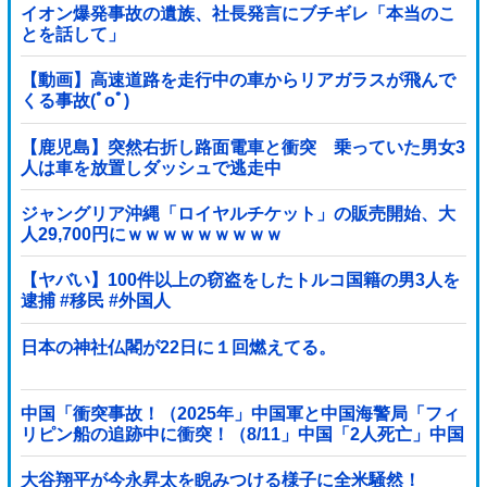
イオン爆発事故の遺族、社長発言にブチギレ「本当のこ
とを話して」
【動画】高速道路を走行中の車からリアガラスが飛んで
くる事故(ﾟoﾟ)
【鹿児島】突然右折し路面電車と衝突 乗っていた男女3
人は車を放置しダッシュで逃走中
ジャングリア沖縄「ロイヤルチケット」の販売開始、大
人29,700円にｗｗｗｗｗｗｗｗｗ
【ヤバい】100件以上の窃盗をしたトルコ国籍の男3人を
逮捕 #移民 #外国人
日本の神社仏閣が22日に１回燃えてる。
中国「衝突事故！（2025年」中国軍と中国海警局「フィ
リピン船の追跡中に衝突！（8/11」中国「2人死亡」中国
政府「1年間隠蔽」日本「隠蔽された事実報道！（2026
年」→
大谷翔平が今永昇太を睨みつける様子に全米騒然！