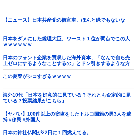
【ニュース】日本共産党の街宣車、ほんと碌でもないな
日本をダメにした総理大臣、ワースト１位が同点でこの人
ｗｗｗｗｗｗ
日本のフォント企業を買収した海外資本、「なんで自ら売
上ゼロにするようなことするの」とドン引きするような方
針転換を……他
この夏菜がシコすぎるｗｗｗｗ
海外10代「日本を好意的に見ている？それとも否定的に見
ている？投票結果がこちら」
【ヤバい】100件以上の窃盗をしたトルコ国籍の男3人を逮
捕 #移民 #外国人
日本の神社仏閣が22日に１回燃えてる。