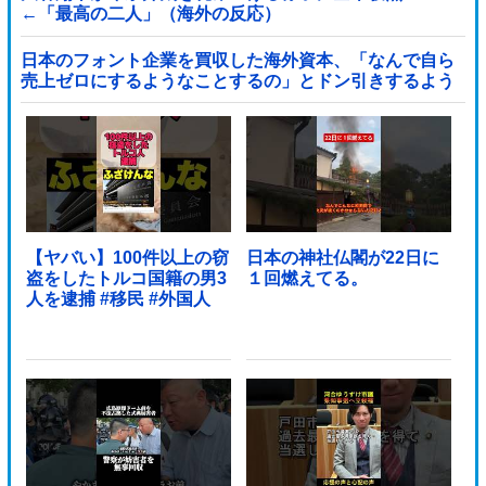
←「最高の二人」（海外の反応）
日本のフォント企業を買収した海外資本、「なんで自ら
売上ゼロにするようなことするの」とドン引きするよう
な方針転換を……他
【ヤバい】100件以上の窃
日本の神社仏閣が22日に
盗をしたトルコ国籍の男3
１回燃えてる。
人を逮捕 #移民 #外国人