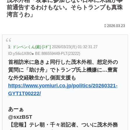
前通告するわけもない。そらトランプも真珠
湾言うわ」
2026.03.23
1:
ドンペンくん(庭) [ﾆﾀﾞ]
2026/03/23(月) 01:32:31.27
ID:yS6o1X8I0● BE:886559449-PLT(23222)
首相訪米に急きょ同行した茂木外相、想定外の
質問に「助け舟」でトランプ氏上機嫌に…豊富
な外交経験生かし側面支援も
https://www.yomiuri.co.jp/politics/20260321-
GYT1T00222/
あーぁ
@sxzBST
【悲報】テレ朝・千々岩記者、ついに茂木外務