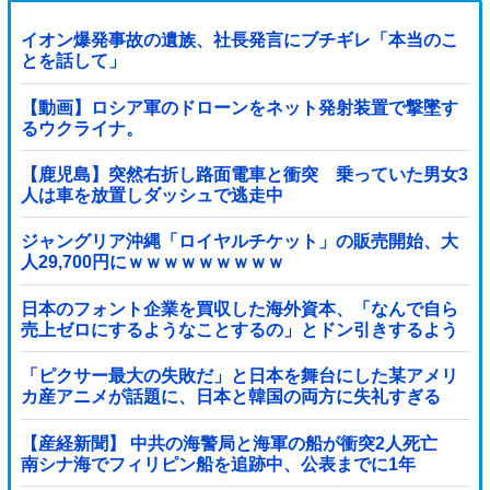
イオン爆発事故の遺族、社長発言にブチギレ「本当のこ
とを話して」
【動画】ロシア軍のドローンをネット発射装置で撃墜す
るウクライナ。
【鹿児島】突然右折し路面電車と衝突 乗っていた男女3
人は車を放置しダッシュで逃走中
ジャングリア沖縄「ロイヤルチケット」の販売開始、大
人29,700円にｗｗｗｗｗｗｗｗｗ
日本のフォント企業を買収した海外資本、「なんで自ら
売上ゼロにするようなことするの」とドン引きするよう
な方針転換を……他
「ピクサー最大の失敗だ」と日本を舞台にした某アメリ
カ産アニメが話題に、日本と韓国の両方に失礼すぎる
わ……
【産経新聞】 中共の海警局と海軍の船が衝突2人死亡
南シナ海でフィリピン船を追跡中、公表までに1年