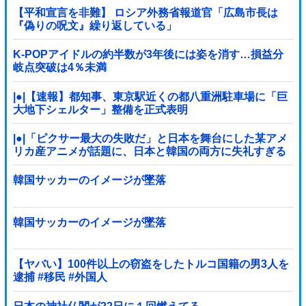
【平和宣言を非難】 ロシア外務省報道官「広島市長は
『偽りの呪文』繰り返している」
K-POPアイドルの約半数が3年後には姿を消す…損益分
岐点突破は4％未満
|●|【速報】都知事、東京駅近くの都八重洲駐車場に「巨
大地下シェルター」整備を正式表明
|●|「ピクサー最大の失敗だ」と日本を舞台にした某アメ
リカ産アニメが話題に、日本と韓国の両方に失礼すぎる
わ……
韓国サッカーのイメージが墜落
韓国サッカーのイメージが墜落
【ヤバい】100件以上の窃盗をしたトルコ国籍の男3人を
逮捕 #移民 #外国人