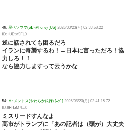
49:
星ベソママ(SB-iPhone) [US]
2026/03/23(月) 02:33:58.22
ID:+UEtV5FL0
逆に話されても困るだろ
イランに奇襲するわ！→日本に言っただろ！協
力しろ！！
なら協力しますって云うかな
54:
Mr.メントス(やわらか銀行) [ﾆﾀﾞ]
2026/03/23(月) 02:41:18.72
ID:8FHaM7La0
ミスリードすんなよ
高市がトランプに「あの記者は（頭が）大丈夫