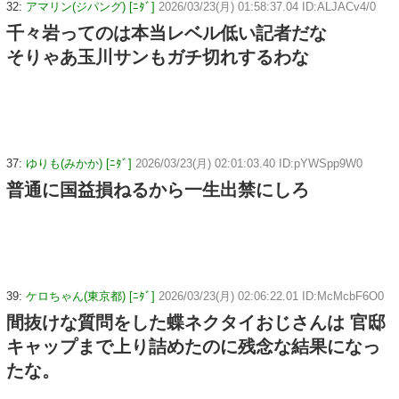
32:
アマリン(ジパング) [ﾆﾀﾞ]
2026/03/23(月) 01:58:37.04 ID:ALJACv4/0
千々岩ってのは本当レベル低い記者だな
そりゃあ玉川サンもガチ切れするわな
37:
ゆりも(みかか) [ﾆﾀﾞ]
2026/03/23(月) 02:01:03.40 ID:pYWSpp9W0
普通に国益損ねるから一生出禁にしろ
39:
ケロちゃん(東京都) [ﾆﾀﾞ]
2026/03/23(月) 02:06:22.01 ID:McMcbF6O0
間抜けな質問をした蝶ネクタイおじさんは 官邸
キャップまで上り詰めたのに残念な結果になっ
たな。