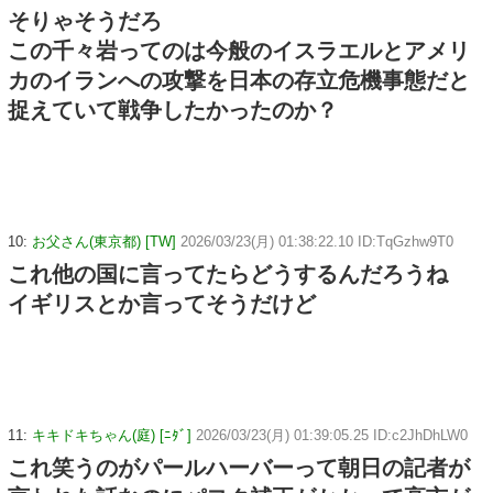
そりゃそうだろ
この千々岩ってのは今般のイスラエルとアメリ
カのイランへの攻撃を日本の存立危機事態だと
捉えていて戦争したかったのか？
10:
お父さん(東京都) [TW]
2026/03/23(月) 01:38:22.10 ID:TqGzhw9T0
これ他の国に言ってたらどうするんだろうね
イギリスとか言ってそうだけど
11:
キキドキちゃん(庭) [ﾆﾀﾞ]
2026/03/23(月) 01:39:05.25 ID:c2JhDhLW0
これ笑うのがパールハーバーって朝日の記者が