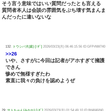
そう言う意味ではいい質問だったとも言える
質問者本人は会談の雰囲気をぶち壊す気まんま
んだったに違いないな
132:
トウシバ犬(庭) [ﾆﾀﾞ]
2026/03/23(月) 06:46:15.56 ID:GFPrNW740
>>26
いや、さすがに今回は記者がアホすぎて擁護
できん
惨めで無様すぎたわ
素直に我々の負けを認めようぜ
29:
サトちゃん(みかか) [ﾆﾀﾞ]
2026/03/23(月) 01:54:49.10 ID:8H4f46IN0