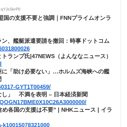
D:qYJsSkrP0
盟国の支援不要と強調｜FNNプライムオンラ
ラン、艦艇派遣要請を撤回：時事ドットコム
26031800026
トランプ氏|47NEWS（よんななニュース）
l
州に「助け必要ない」…ホルムズ海峡への艦
聞
260317-GYT1T00459/
し」 不満を表明 – 日本経済新聞
GXZQOGN17BME0X10C26A3000000/
各国の支援は不要” | NHKニュース | イラ
a-k10015078321000