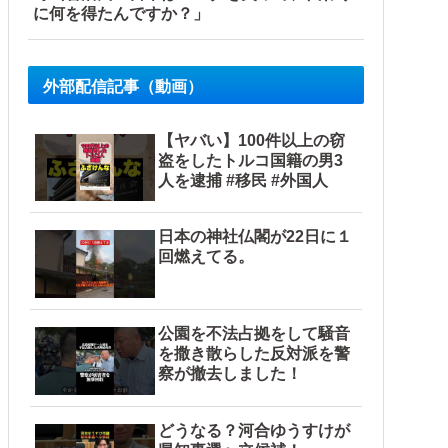
に何を得たんですか？」
外部配信記事（動画）
【ヤバい】100件以上の窃
盗をしたトルコ国籍の男3
人を逮捕 #移民 #外国人
日本の神社仏閣が22日に１
回燃えてる。
公園を不法占拠をして騒音
を撒き散らした反対派を警
察が撤去しました！
どうなる？河合ゆうすけが