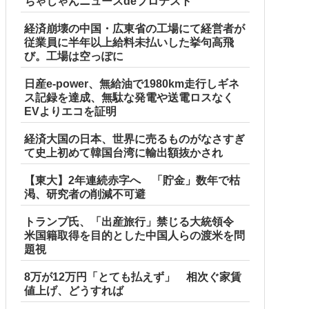
ちゃじゃんニュースdeプロテスト
経済崩壊の中国・広東省の工場にて経営者が
従業員に半年以上給料未払いした挙句高飛
び。工場は空っぽに
日産e-power、無給油で1980km走行しギネ
ス記録を達成、無駄な発電や送電ロスなく
EVよりエコを証明
経済大国の日本、世界に売るものがなさすぎ
て史上初めて韓国台湾に輸出額抜かされ
【東大】2年連続赤字へ 「貯金」数年で枯
渇、研究者の削減不可避
トランプ氏、「出産旅行」禁じる大統領令
米国籍取得を目的とした中国人らの渡米を問
題視
8万が12万円「とても払えず」 相次ぐ家賃
値上げ、どうすれば