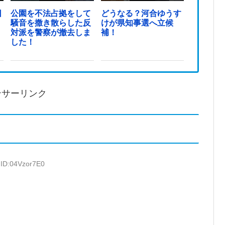
日
公園を不法占拠をして
どうなる？河合ゆうす
騒音を撒き散らした反
けが県知事選へ立候
対派を警察が撤去しま
補！
した！
ンサーリンク
 ID:04Vzor7E0