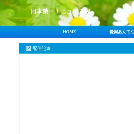
日本第一！ニュース録
HOME
憂国あんて
配信記事