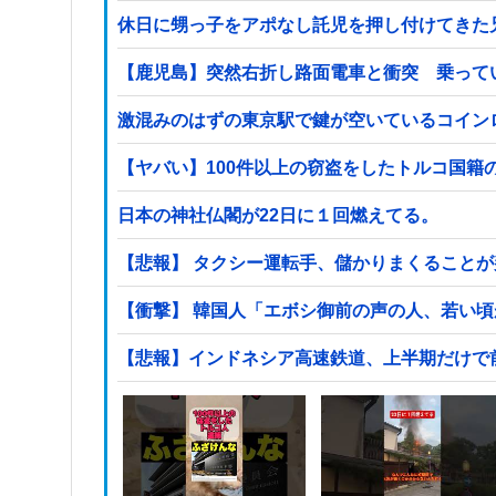
休日に甥っ子をアポなし託児を押し付けてきた
【鹿児島】突然右折し路面電車と衝突 乗って
激混みのはずの東京駅で鍵が空いているコイン
日本の神社仏閣が22日に１回燃えてる。
【悲報】 タクシー運転手、儲かりまくること
【衝撃】 韓国人「エボシ御前の声の人、若い
【悲報】インドネシア高速鉄道、上半期だけで前年の