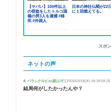
【ヤバい】100件以上
日本の神社仏閣が22
の窃盗をしたトルコ国
に１回燃えてる。
籍の男3人を逮捕 #移
民 #外国人
スポ
ネットの声
4:
バラシクロビル(庭) [ﾆﾀﾞ]
2026/03/18(水) 04:39:58.25
結局何がしたかったんや？