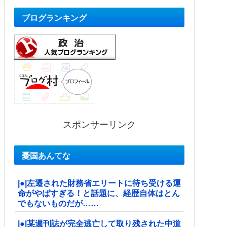
ブログランキング
スポンサーリンク
憂国あんてな
|●|左遷された財務省エリートに待ち受ける運
命がやばすぎる！と話題に、経歴自体はとん
でもないものだが……
|●|某週刊誌が完全逃亡して取り残された中道