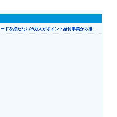
共産党「これは酷い…京都市でマイナンバーカードを持たない29万人がポイント給付事業から排除された」