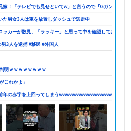
兄嫁！「テレビでも見せといてw」と言うので『Gガンダム』
いた男女3人は車を放置しダッシュで逃走中
ロッカーが散見、「ラッキー」と思って中を確認してみると…
【ヤバい】100件以上の窃盗をしたトルコ国籍の男3人を逮捕 #移民 #外国人
が判明ｗｗｗｗｗｗｗｗ
頃がこれかよ」
赤字を上回ってしまうwwwwwwwwwwwwwwwwwwwwwww