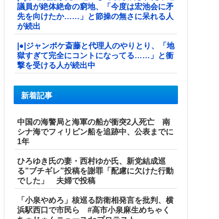
議員が絶体絶命の窮地、「今度は宏池会に矛
先を向けたか……」と節操の無さに呆れる人
が続出
|●|ジャンポケ斎藤と代理人のやりとり、「地
獄すぎて完全にコントになってる……」と衝
撃を受ける人が続出中
新着記事
中国の海警局と海軍の船が衝突2人死亡 南
シナ海でフィリピン船を追跡中、公表までに
1年
ひろゆき氏の妻・西村ゆか氏、新党結成巡
る”ブチギレ”投稿を謝罪「配慮に欠けた行動
でした」 夫婦で投稿
「小泉やめろ」核巡る防衛相発言を批判、横
浜駅西口で市民ら #高市小泉麻生めちゃく