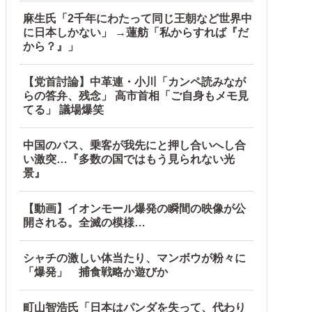
麻生氏「2千年にわたって同じ王朝など世界中
に日本しかない」 →蓮舫「私からすれば『だ
から？』」
【党首討論】中革連・小川「カンペ読みなが
らの答弁、残念」 高市首相「ご自身もメモ見
てる」 議場爆笑
中国のバス、乗客が我先にと押し合いへし合
い激突…『多数の国ではもう見られない光
景』
【動画】イオンモール爆発の瞬間の映像が公
開される。全滅の模様…
シャチの激しい体当たり、マンボウが粉々に
「爆発」 捕食戦略か遊びか
町山智浩氏「日本はパンダを失って、代わり