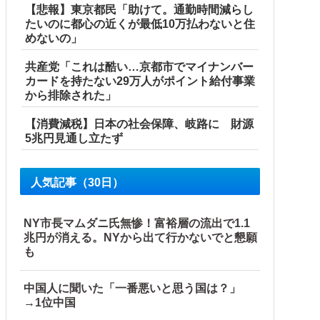
【悲報】東京都民「助けて。通勤時間減らし
を一気見させた結果……甥っ子が重度の中二病を発症して家で
たいのに都心の近くが最低10万払わないと住
めないの」
共産党「これは酷い…京都市でマイナンバー
…
カードを持たない29万人がポイント給付事業
から排除された」
【消費減税】日本の社会保障、岐路に 財源
5兆円見通し立たず
人気記事（30日）
NY市長マムダニ氏無惨！富裕層の流出で1.1
wwwwwwwwwwwwwwwwwwwwww他
兆円が消える。NYから出て行かないでと懇願
も
中国人に聞いた「一番悪いと思う国は？」
→1位中国