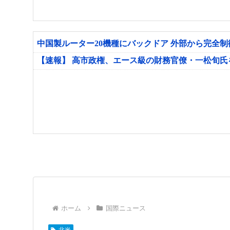
中国製ルーター20機種にバックドア 外部から完全
【速報】 高市政権、エース級の財務官僚・一松旬
ホーム
国際ニュース
北米