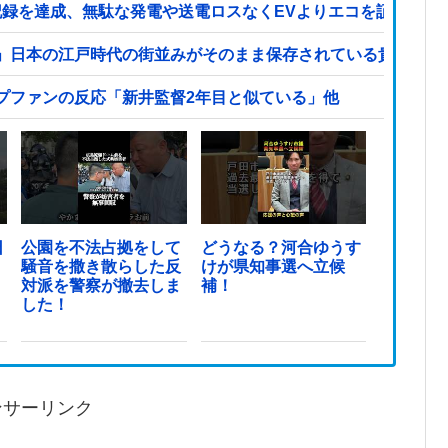
ネス記録を達成、無駄な発電や送電ロスなくEVよりエコを証明
」日本の江戸時代の街並みがそのまま保存されている貴重な場
プファンの反応「新井監督2年目と似ている」他
日
公園を不法占拠をして
どうなる？河合ゆうす
騒音を撒き散らした反
けが県知事選へ立候
対派を警察が撤去しま
補！
した！
ンサーリンク