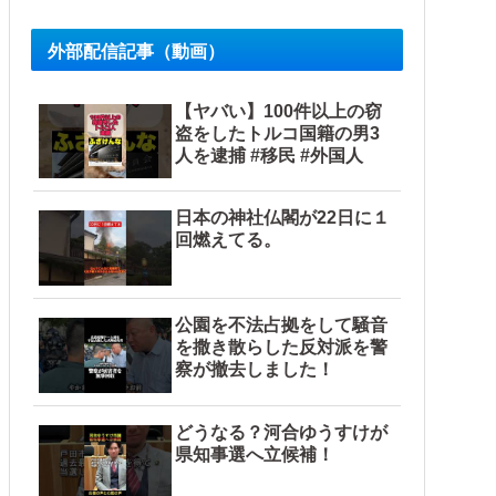
外部配信記事（動画）
【ヤバい】100件以上の窃
盗をしたトルコ国籍の男3
人を逮捕 #移民 #外国人
日本の神社仏閣が22日に１
回燃えてる。
公園を不法占拠をして騒音
を撒き散らした反対派を警
察が撤去しました！
どうなる？河合ゆうすけが
県知事選へ立候補！