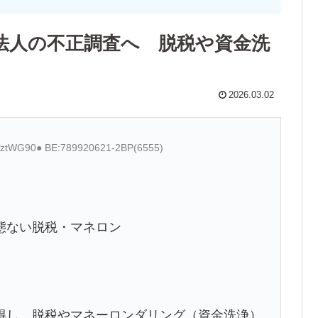
法人の不正調査へ 脱税や資金洗
2026.03.02
WztWG90● BE:789920621-2BP(6555)
態ない脱税・マネロン
し、脱税やマネーロンダリング（資金洗浄）