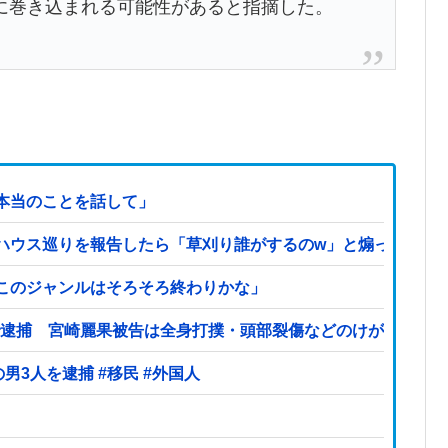
に巻き込まれる可能性があると指摘した。
本当のことを話して」
ハウス巡りを報告したら「草刈り誰がするのw」と煽ってきた
このジャンルはそろそろ終わりかな」
案で逮捕 宮崎麗果被告は全身打撲・頭部裂傷などのけが
【ヤバい】100件以上の窃盗をしたトルコ国籍の男3人を逮捕 #移民 #外国人