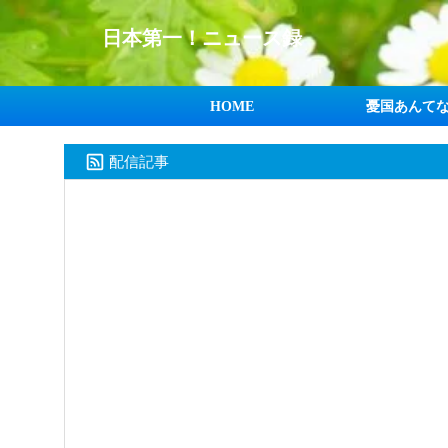
日本第一！ニュース録
HOME
憂国あんて
配信記事