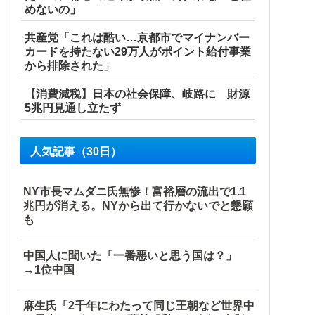
めないの」
共産党「これは酷い…京都市でマイナンバー
カードを持たない29万人がポイント給付事業
から排除された」
【消費減税】日本の社会保障、岐路に 財源
5兆円見通し立たず
人気記事（30日）
ので…旦那が放った「一言」に義母オロオロｗｗ←嫌味を逆手
NY市長マムダニ氏無惨！富裕層の流出で1.1
兆円が消える。NYから出て行かないでと懇願
も
中国人に聞いた「一番悪いと思う国は？」
→1位中国
麻生氏「2千年にわたって同じ王朝など世界中