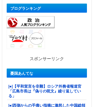
ブログランキング
スポンサーリンク
憂国あんてな
|●|【平和宣言を非難】ロシア外務省報道官
「広島市長は『偽りの呪文』繰り返してい
る」
|●|西側からの手痛い指摘に激怒した中国総領