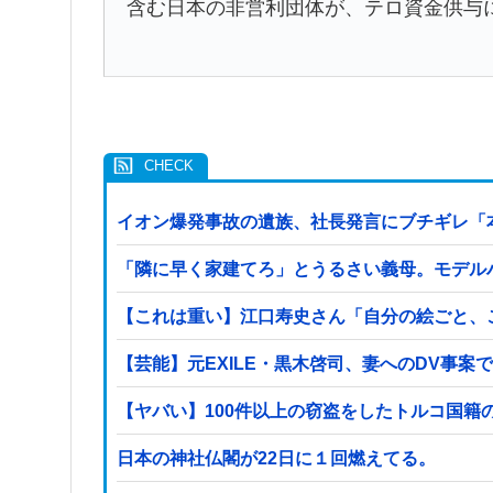
含む日本の非営利団体が、テロ資金供与
イオン爆発事故の遺族、社長発言にブチギレ「
「隣に早く家建てろ」とうるさい義母。モデル
【これは重い】江口寿史さん「自分の絵ごと、
【芸能】元EXILE・黒木啓司、妻へのDV事
日本の神社仏閣が22日に１回燃えてる。