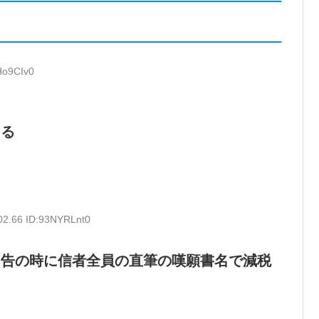
Ho9CIv0
ある
02.66 ID:93NYRLnt0
申告の時に信者全員の直筆の嘆願書名で減税