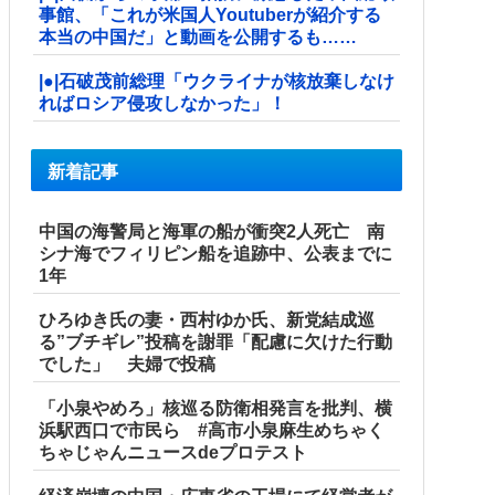
事館、「これが米国人Youtuberが紹介する
本当の中国だ」と動画を公開するも……
|●|石破茂前総理「ウクライナが核放棄しなけ
ればロシア侵攻しなかった」！
新着記事
中国の海警局と海軍の船が衝突2人死亡 南
シナ海でフィリピン船を追跡中、公表までに
1年
ひろゆき氏の妻・西村ゆか氏、新党結成巡
る”ブチギレ”投稿を謝罪「配慮に欠けた行動
でした」 夫婦で投稿
「小泉やめろ」核巡る防衛相発言を批判、横
浜駅西口で市民ら #高市小泉麻生めちゃく
ちゃじゃんニュースdeプロテスト