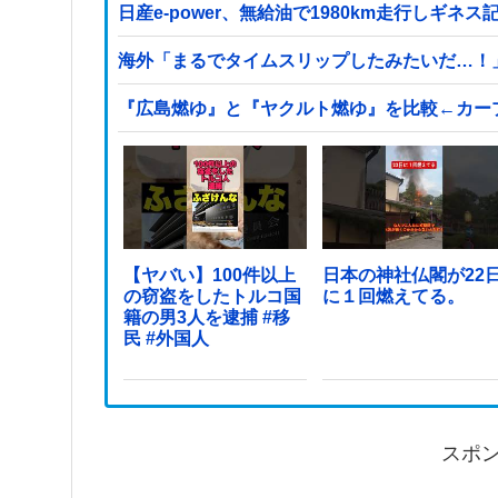
日産e-power、無給油で1980km走行しギ
海外「まるでタイムスリップしたみたいだ…！
『広島燃ゆ』と『ヤクルト燃ゆ』を比較←カー
【ヤバい】100件以上
日本の神社仏閣が22
の窃盗をしたトルコ国
に１回燃えてる。
籍の男3人を逮捕 #移
民 #外国人
スポ