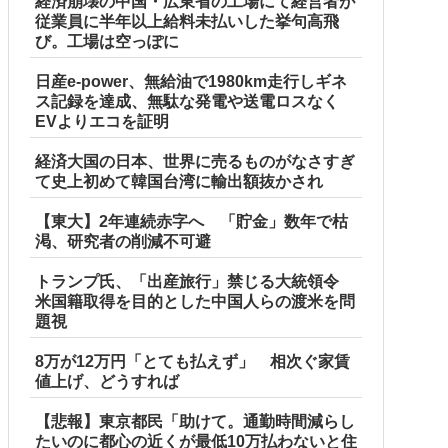
経済崩壊の中国・広東省の工場にて経営者が
従業員に半年以上給料未払いした挙句高飛
び。工場は空っぽに
日産e-power、無給油で1980km走行しギネ
ス記録を達成、無駄な発電や送電ロスなく
EVよりエコを証明
経済大国の日本、世界に売るものがなさすぎ
て史上初めて韓国台湾に輸出額抜かされ
【東大】2年連続赤字へ 「貯金」数年で枯
渇、研究者の削減不可避
トランプ氏、「出産旅行」禁じる大統領令
米国籍取得を目的とした中国人らの渡米を問
題視
8万が12万円「とても払えず」 相次ぐ家賃
値上げ、どうすれば
【悲報】東京都民「助けて。通勤時間減らし
たいのに都心の近くが最低10万払わないと住