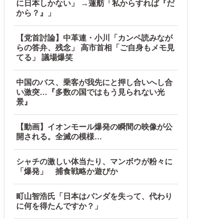
に日本しかない」 →蓮舫「私からすれば『だ
から？』」
所とは・・・？【海外の反応】
【党首討論】中革連・小川「カンペ読みなが
らの答弁、残念」 高市首相「ご自身もメモ見
てる」 議場爆笑
中国のバス、乗客が我先にと押し合いへし合
い激突…『多数の国ではもう見られない光
景』
【動画】イオンモール爆発の瞬間の映像が公
開される。全滅の模様…
シャチの激しい体当たり、マンボウが粉々に
「爆発」 捕食戦略か遊びか
町山智浩氏「日本はパンダを失って、代わり
に何を得たんですか？」