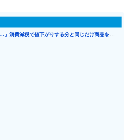
【消費税率1％】 「下げるのが筋なんですけど…」消費減税で値下がりする分と同じだけ商品を値上げして店頭価格を変えない店も