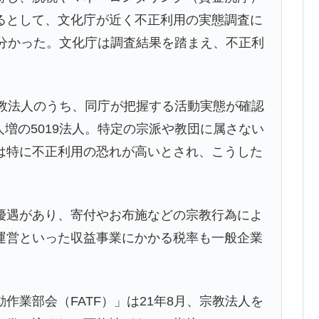
るとして、文化庁が近く不正利用の実態調査に
で分かった。文化庁は調査結果を踏まえ、不正利
。
教法人のうち、同庁が把握する活動実態が確認
法人増の5019法人。特定の宗派や教団に属さない
は特に不正利用の恐れが高いとされ、こうした
遇があり、寄付やお布施などの宗教行為によ
運営といった収益事業にかかる税率も一般企業
業部会（FATF）」は21年8月、宗教法人を