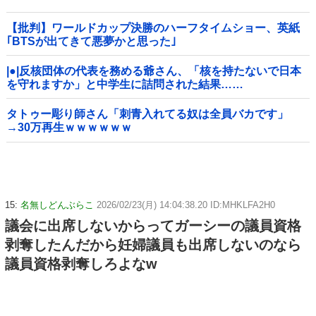
【批判】ワールドカップ決勝のハーフタイムショー、英紙
｢BTSが出てきて悪夢かと思った｣
|●|反核団体の代表を務める爺さん、「核を持たないで日本
を守れますか」と中学生に詰問された結果……
タトゥー彫り師さん「刺青入れてる奴は全員バカです」
→30万再生ｗｗｗｗｗｗ
15:
名無しどんぶらこ
2026/02/23(月) 14:04:38.20 ID:MHKLFA2H0
議会に出席しないからってガーシーの議員資格
剥奪したんだから妊婦議員も出席しないのなら
議員資格剥奪しろよなw