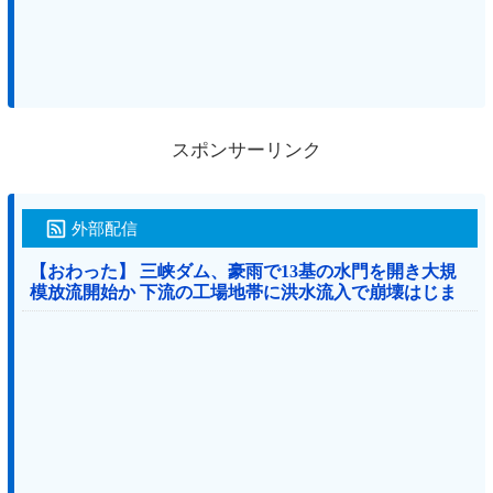
スポンサーリンク
外部配信
【おわった】 三峡ダム、豪雨で13基の水門を開き大規
模放流開始か 下流の工場地帯に洪水流入で崩壊はじま
る