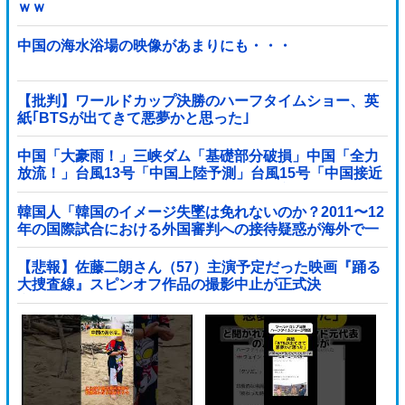
ｗｗ
中国の海水浴場の映像があまりにも・・・
【批判】ワールドカップ決勝のハーフタイムショー、英
紙｢BTSが出てきて悪夢かと思った｣
中国「大豪雨！」三峡ダム「基礎部分破損」中国「全力
放流！」台風13号「中国上陸予測」台風15号「中国接近
（画像」中国「台風同時上陸！（穀物生産が壊滅危機」
→
韓国人「韓国のイメージ失墜は免れないのか？2011〜12
年の国際試合における外国審判への接待疑惑が海外で一
斉に報じられる‥」
【悲報】佐藤二朗さん（57）主演予定だった映画『踊る
大捜査線』スピンオフ作品の撮影中止が正式決
定・・・・・・・・・他