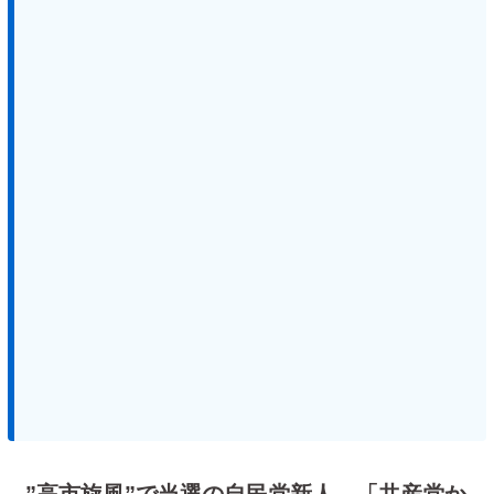
”高市旋風”で当選の自民党新人…「共産党か