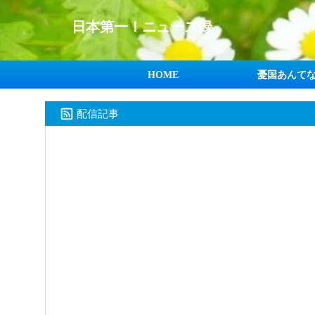
日本第一！ニュース録
HOME
憂国あんて
配信記事