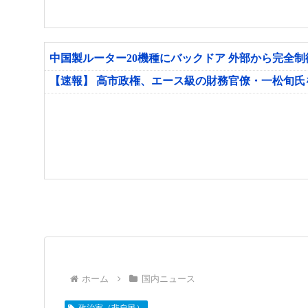
中国製ルーター20機種にバックドア 外部から完全
【速報】 高市政権、エース級の財務官僚・一松旬
ホーム
国内ニュース
政治家（非自民）