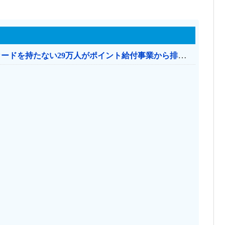
共産党「これは酷い…京都市でマイナンバーカードを持たない29万人がポイント給付事業から排除された」