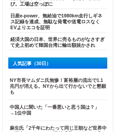
び。工場は空っぽに
日産e-power、無給油で1980km走行しギネ
ス記録を達成、無駄な発電や送電ロスなく
EVよりエコを証明
経済大国の日本、世界に売るものがなさすぎ
て史上初めて韓国台湾に輸出額抜かされ
人気記事（30日）
NY市長マムダニ氏無惨！富裕層の流出で1.1
兆円が消える。NYから出て行かないでと懇願
も
中国人に聞いた「一番悪いと思う国は？」
→1位中国
麻生氏「2千年にわたって同じ王朝など世界中