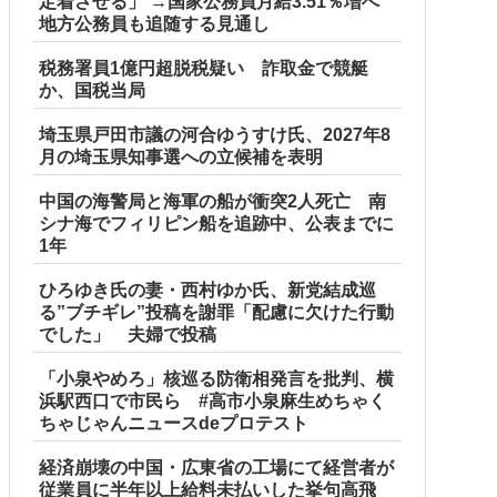
定着させる」 →国家公務員月給3.51％増へ
地方公務員も追随する見通し
税務署員1億円超脱税疑い 詐取金で競艇
か、国税当局
埼玉県戸田市議の河合ゆうすけ氏、2027年8
月の埼玉県知事選への立候補を表明
中国の海警局と海軍の船が衝突2人死亡 南
シナ海でフィリピン船を追跡中、公表までに
1年
ひろゆき氏の妻・西村ゆか氏、新党結成巡
る”ブチギレ”投稿を謝罪「配慮に欠けた行動
でした」 夫婦で投稿
「小泉やめろ」核巡る防衛相発言を批判、横
浜駅西口で市民ら #高市小泉麻生めちゃく
ちゃじゃんニュースdeプロテスト
経済崩壊の中国・広東省の工場にて経営者が
従業員に半年以上給料未払いした挙句高飛