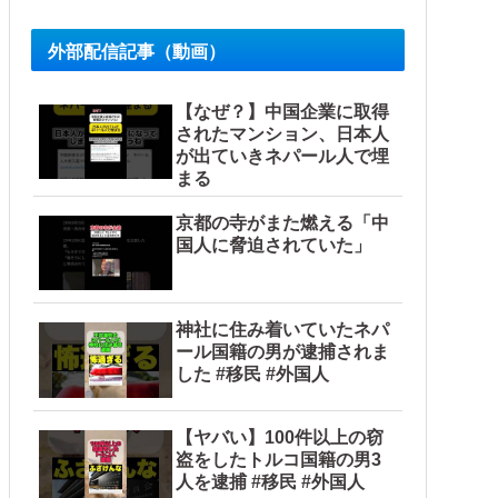
外部配信記事（動画）
【なぜ？】中国企業に取得
されたマンション、日本人
が出ていきネパール人で埋
まる
京都の寺がまた燃える「中
国人に脅迫されていた」
神社に住み着いていたネパ
ール国籍の男が逮捕されま
した #移民 #外国人
【ヤバい】100件以上の窃
盗をしたトルコ国籍の男3
人を逮捕 #移民 #外国人