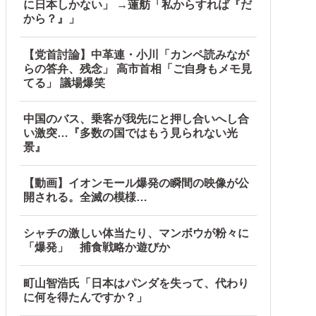
に日本しかない」 →蓮舫「私からすれば『だ
から？』」
【党首討論】中革連・小川「カンペ読みなが
らの答弁、残念」 高市首相「ご自身もメモ見
てる」 議場爆笑
中国のバス、乗客が我先にと押し合いへし合
い激突…『多数の国ではもう見られない光
景』
【動画】イオンモール爆発の瞬間の映像が公
開される。全滅の模様…
シャチの激しい体当たり、マンボウが粉々に
「爆発」 捕食戦略か遊びか
町山智浩氏「日本はパンダを失って、代わり
に何を得たんですか？」