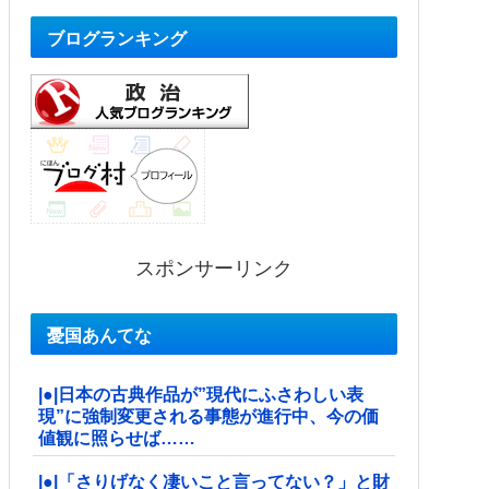
ブログランキング
スポンサーリンク
憂国あんてな
|●|日本の古典作品が”現代にふさわしい表
現”に強制変更される事態が進行中、今の価
値観に照らせば……
|●|「さりげなく凄いこと言ってない？」と財