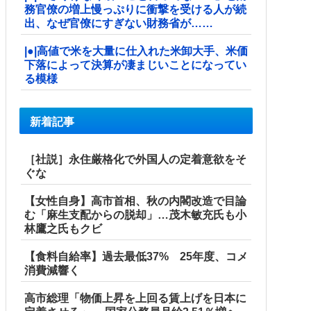
務官僚の増上慢っぷりに衝撃を受ける人が続
出、なぜ官僚にすぎない財務省が……
|●|高値で米を大量に仕入れた米卸大手、米価
下落によって決算が凄まじいことになってい
る模様
新着記事
［社説］永住厳格化で外国人の定着意欲をそ
ぐな
【女性自身】高市首相、秋の内閣改造で目論
む「麻生支配からの脱却」…茂木敏充氏も小
林鷹之氏もクビ
【食料自給率】過去最低37% 25年度、コメ
消費減響く
高市総理「物価上昇を上回る賃上げを日本に