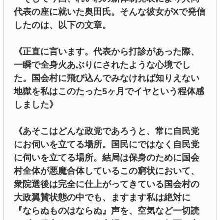
代表の座に就いた奥田氏。そんな彼女がXで発信
したのは、以下の文章。
《正直に言います。代表から打診があった際、
一瞬で全身火あぶりにされたような心境でし
た。国会村に飛び込んでみなければ知りえない
地獄を私はこのたった5ヶ月でイヤという程体感
しました》
《あそこはどんな政党であろうと、常に自民党
にお伺いを立てる場所。国民にではなく自民党
に伺いを立てる場所。結局は保身のために国会
村全体が悪魔合体しているこの窮状において、
衆院選後は完全に仕上がってきている国会村の
大政翼賛状態の中でも、ますます私は絶対に
『ならぬものはならぬ』声を、空気など一切読