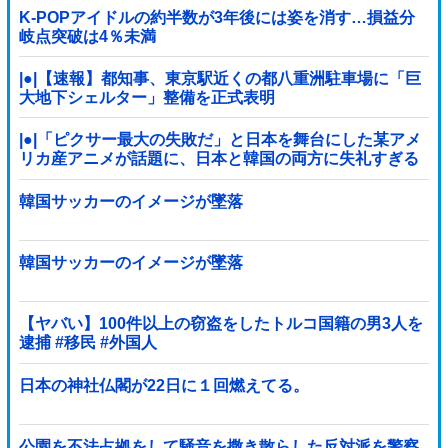
K-POPアイドルの約半数が3年後には姿を消す…損益分
岐点突破は4％未満
|●|【速報】都知事、東京駅近くの都八重洲駐車場に「巨
大地下シェルター」整備を正式表明
|●|「ピクサー最大の失敗だ」と日本を舞台にした某アメ
リカ産アニメが話題に、日本と韓国の両方に失礼すぎる
わ……
韓国サッカーのイメージが墜落
韓国サッカーのイメージが墜落
【ヤバい】100件以上の窃盗をしたトルコ国籍の男3人を
逮捕 #移民 #外国人
日本の神社仏閣が22日に１回燃えてる。
公園を不法占拠をして騒音を撒き散らした反対派を警察