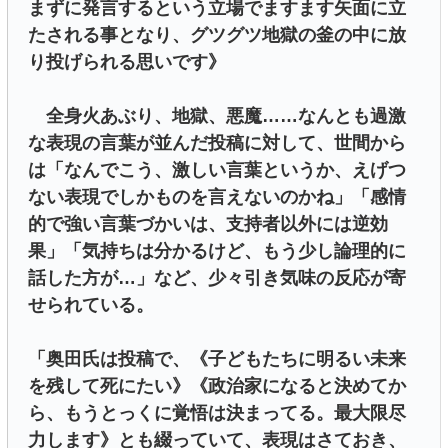
まずに発言するという立場でますます矢面に立
たされる事となり、グツグツ地獄の釜の中に放
り投げられる思いです》
全身火あぶり、地獄、悪魔……なんとも過激
な表現の言葉が並んだ投稿に対して、世間から
は「なんでこう、激しい言葉というか、えげつ
ない表現でしかものを言えないのかね」「感情
的で強い言葉づかいは、支持者以外には逆効
果」「気持ちは分かるけど、もう少し論理的に
話した方が…」など、少々引き気味の反応が寄
せられている。
「奥田氏は投稿で、《子どもたちに明るい未来
を残して死にたい》《政治家になると決めてか
ら、もうとっくに覚悟は決まってる。最大限尽
力します》とも綴っていて、表現はさておき、