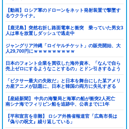
【動画】ロシア軍のドローンをネット発射装置で撃墜す
るウクライナ。
【鹿児島】突然右折し路面電車と衝突 乗っていた男女3
人は車を放置しダッシュで逃走中
ジャングリア沖縄「ロイヤルチケット」の販売開始、大
人29,700円にｗｗｗｗｗｗｗｗｗ
日本のフォント企業を買収した海外資本、「なんで自ら
売上ゼロにするようなことするの」とドン引きするよう
な方針転換を……他
「ピクサー最大の失敗だ」と日本を舞台にした某アメリ
カ産アニメが話題に、日本と韓国の両方に失礼すぎる
わ……
【産経新聞】 中共の海警局と海軍の船が衝突2人死亡
南シナ海でフィリピン船を追跡中、公表までに1年
【平和宣言を非難】 ロシア外務省報道官「広島市長は
『偽りの呪文』繰り返している」