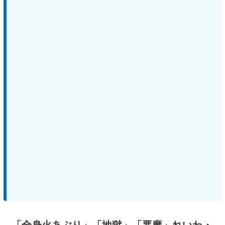
「全身火あぶり」「地獄」「悪魔」れいわ・