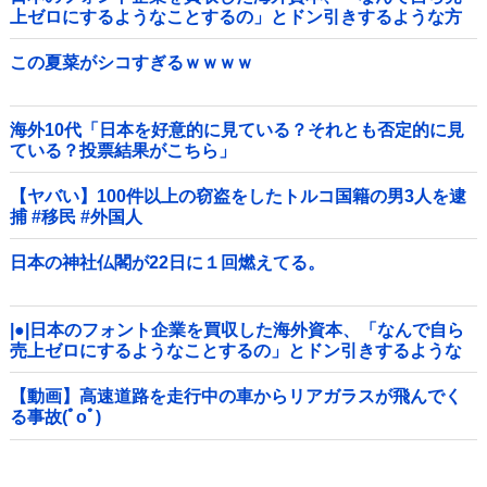
上ゼロにするようなことするの」とドン引きするような方
針転換を……他
この夏菜がシコすぎるｗｗｗｗ
海外10代「日本を好意的に見ている？それとも否定的に見
ている？投票結果がこちら」
【ヤバい】100件以上の窃盗をしたトルコ国籍の男3人を逮
捕 #移民 #外国人
日本の神社仏閣が22日に１回燃えてる。
|●|日本のフォント企業を買収した海外資本、「なんで自ら
売上ゼロにするようなことするの」とドン引きするような
方針転換を……
【動画】高速道路を走行中の車からリアガラスが飛んでく
る事故(ﾟoﾟ)