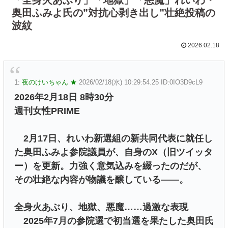
奥田ふみよ氏の”対抗心剥き出し”壮絶投稿の
波紋
2026.02.18
1:
夜のけいちゃん ★
2026/02/18(水) 10:29:54.25 ID:0IO3D9cL9
2026年2月18日 8時30分
週刊女性PRIME
2月17日、れいわ新選組の新共同代表に就任し
た奥田ふみよ参院議員が、自身のX（旧ツイッタ
ー）を更新。力強く意気込みを綴ったのだが、
その壮絶な内容が物議を醸している――。
全身火あぶり、地獄、悪魔……過激な表現
2025年7月の参院選で初当選を果たした奥田氏