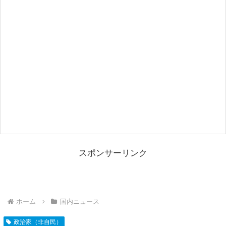
スポンサーリンク
ホーム
国内ニュース
政治家（非自民）