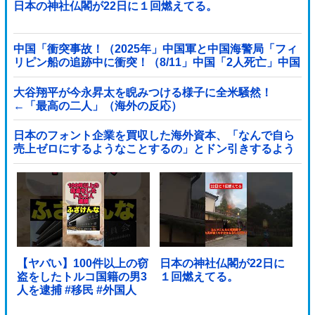
日本の神社仏閣が22日に１回燃えてる。
中国「衝突事故！（2025年」中国軍と中国海警局「フィ
リピン船の追跡中に衝突！（8/11」中国「2人死亡」中国
政府「1年間隠蔽」日本「隠蔽された事実報道！（2026
年」→
大谷翔平が今永昇太を睨みつける様子に全米騒然！
←「最高の二人」（海外の反応）
日本のフォント企業を買収した海外資本、「なんで自ら
売上ゼロにするようなことするの」とドン引きするよう
な方針転換を……他
【ヤバい】100件以上の窃
日本の神社仏閣が22日に
盗をしたトルコ国籍の男3
１回燃えてる。
人を逮捕 #移民 #外国人