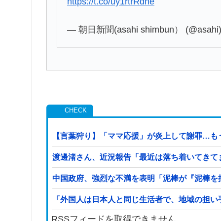
https://t.co/uy1rtrRdhe
— 朝日新聞(asahi shimbun） (@asahi
【言葉狩り】「ママ応援」が炎上して謝罪…も
渡邊渚さん、近況報告「最近は落ち着いてきて
中国政府、強烈な不満を表明「泥棒が『泥棒を
「外国人は日本人と同じ生活者で、地域の担い
RSSフィードを取得できません