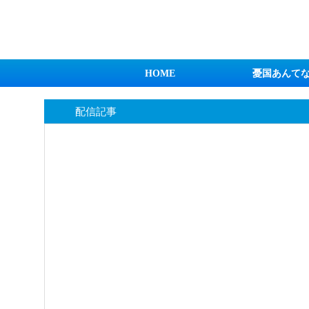
日本第一！ニュース録
HOME
憂国あんて
配信記事