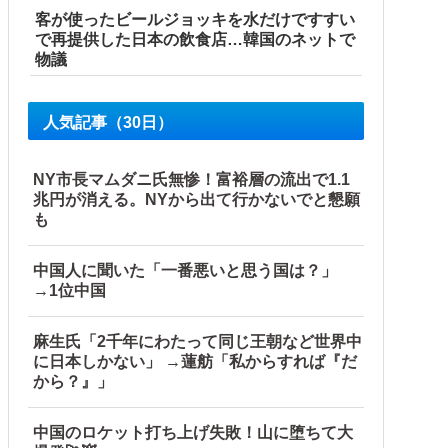
客が使ったビールジョッキを水だけですすい
で再提供した日本の飲食店…韓国のネットで
物議
人気記事（30日）
NY市長マムダニ氏無惨！富裕層の流出で1.1
兆円が消える。NYから出て行かないでと懇願
も
中国人に聞いた「一番悪いと思う国は？」
→1位中国
麻生氏「2千年にわたって同じ王朝など世界中
に日本しかない」 →蓮舫「私からすれば『だ
から？』」
中国のロケット打ち上げ失敗！山に堕ちて大