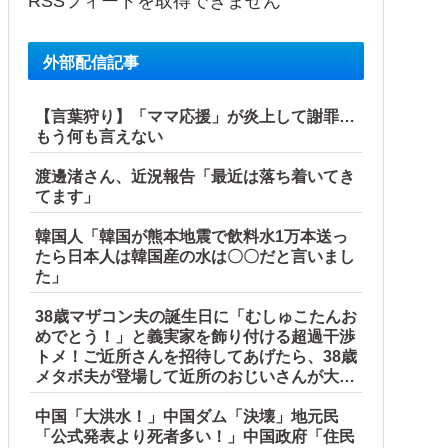
RSSフィードを取得できません
外部配信記事
【言葉狩り】「ママ応援」が炎上して謝罪…
もう何も言えない
渡邊渚さん、近況報告「最近は落ち着いてき
てます」
韓国人「韓国が熊本地震で飲料水1万本送っ
たら日本人は韓国産の水は〇〇だと言いまし
た」
38歳マザコン夫の誕生日に「むしゅこたんお
めでとう！」と義実家を飾り付ける超過干渉
トメ！ご近所さんを招待してあげたら、38歳
メタボ夫が登場して近所のおじいさんが大爆
発する事態に
中国「大洪水！」中国ダム「決壊」地元民
「公式発表より死者多い！」中国政府「住民