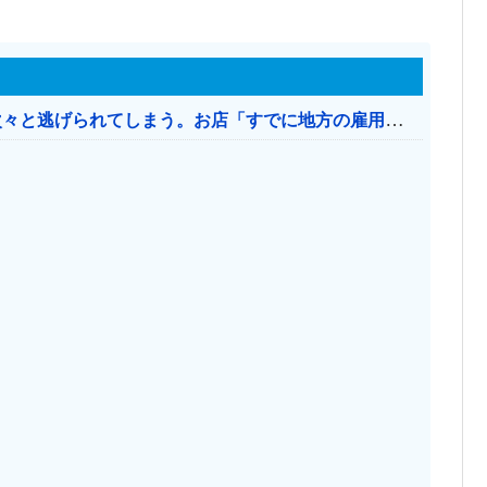
日本のお店、時給1500円でもミャンマー人に次々と逃げられてしまう。お店「すでに地方の雇用は崩壊」