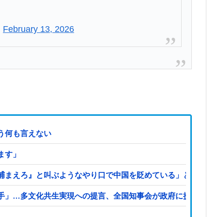
)
February 13, 2026
う何も言えない
ます」
捕まえろ』と叫ぶようなやり口で中国を貶めている」と強く非
手」…多文化共生実現への提言、全国知事会が政府に提出