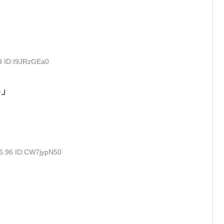
9 ID:I9JRzGEa0
い」
56.96 ID:CW7jypN50