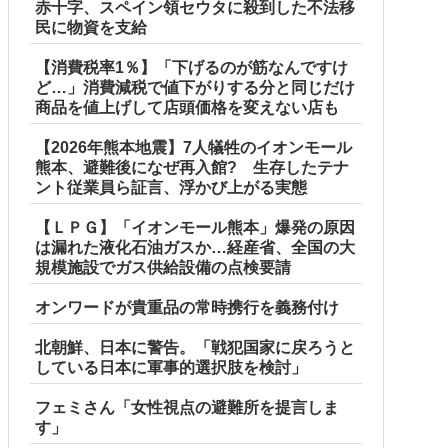
赤十字、スペイン領セウタに殺到した不法移
民に物資を支給
【消費税率1％】「下げるのが筋なんですけ
ど…」消費減税で値下がりする分と同じだけ
商品を値上げして店頭価格を変えない店も
【2026年熊本地震】7人犠牲のイオンモール
熊本、避難後になぜ再入館? 生存したテナ
ント従業員ら証言、浮かび上がる実態
【ＬＰＧ】「イオンモール熊本」爆発の原因
は漏れた液化石油ガスか…経産省、全国の大
規模施設でガス供給設備の点検要請
オンワードが貴重品の常時携行を義務付け
北朝鮮、日本に警告。「戦犯国家に戻ろうと
難！
している日本に軍事的選択肢を検討」
フェミさん「女性視点の避難所を提言しま
す」