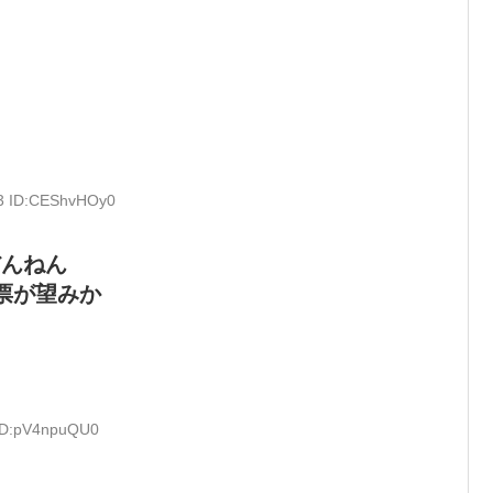
13 ID:CEShvHOy0
だんねん
票が望みか
 ID:pV4npuQU0