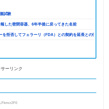
評価試験
と通報した密閉容器、6年半後に戻ってきた名前
ーを拒否してフェラーリ（FDA）との契約を延長との情報他
ンサーリンク
:LFkmcr2F0