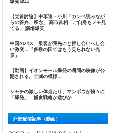
爆発🚀💥
【党首討論】中革連・小川「カンペ読みなが
らの答弁、残念」 高市首相「ご自身もメモ見
てる」 議場爆笑
中国のバス、乗客が我先にと押し合いへし合
い激突…『多数の国ではもう見られない光
景』
【動画】イオンモール爆発の瞬間の映像が公
開される。全滅の模様…
シャチの激しい体当たり、マンボウが粉々に
「爆発」 捕食戦略か遊びか
外部配信記事（動画）