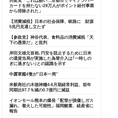
共産党「これは酷い…京都市でマイナンバー
カードを持たない29万人がポイント給付事業
から排除された」
【消費減税】日本の社会保障、岐路に 財源
5兆円見通し立たず
【参政党】神谷代表、食料品の消費減税「天
下の愚策だ」と批判
岸田文雄元首相､円安を阻止するために日米
の通貨当局が実施した為替介入は｢一時しの
ぎに過ぎない｣との認識を示す
中露軍艦4隻が”日本一周”
米穀商社の木徳神糧4-6月期経常利益、前年
同期比97.7％減の0.7億円に減益
イオンモール熊本の爆発「配管が損傷しガス
漏れ、着火した可能性」福岡酸素、経産省に
報告
＝韓国の反応