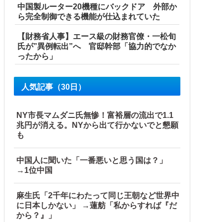
中国製ルーター20機種にバックドア 外部か
ら完全制御できる機能が仕込まれていた
【財務省人事】エース級の財務官僚・一松旬
氏が”異例転出”へ 官邸幹部「協力的でなか
ったから」
人気記事（30日）
NY市長マムダニ氏無惨！富裕層の流出で1.1
兆円が消える。NYから出て行かないでと懇願
も
中国人に聞いた「一番悪いと思う国は？」
→1位中国
麻生氏「2千年にわたって同じ王朝など世界中
に日本しかない」 →蓮舫「私からすれば『だ
から？』」