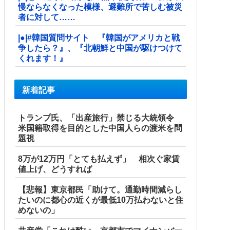
慢ならなくなった模様、避難所で苦しむ被災
者に対して……
|●|#韓国質問サイト 『韓国がアメリカと戦
争したら？』、『北朝鮮と中国が駆けつけて
くれます！』
新着記事
トランプ氏、「出産旅行」禁じる大統領令
米国籍取得を目的とした中国人らの渡米を問
題視
8万が12万円「とても払えず」 相次ぐ家賃
値上げ、どうすれば
【悲報】東京都民「助けて。通勤時間減らし
たいのに都心の近くが最低10万払わないと住
めないの」