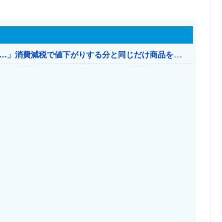
【消費税率1％】 「下げるのが筋なんですけど…」消費減税で値下がりする分と同じだけ商品を値上げして店頭価格を変えない店も