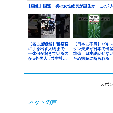
【画像】国連、初の女性総長が誕生か この2
【名古屋騒然】警察官
【日本に不満】パキ
に手を出す人物まで…
タン夫婦が日本で出
一体何が起きているの
準備→日本語話せな
か #外国人 #共生社会
ため病院に断られる
#japan
スポ
ネットの声