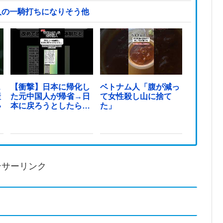
人の一騎打ちになりそう他
ス
【衝撃】日本に帰化し
ベトナム人「腹が減っ
産
た元中国人が帰省→日
て女性殺し山に捨て
い
本に戻ろうとしたら…
た」
ンサーリンク