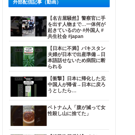
外部配信記事（動画）
【名古屋騒然】警察官に手
を出す人物まで…一体何が
起きているのか #外国人 #
共生社会 #japan
【日本に不満】パキスタン
夫婦が日本で出産準備→日
本語話せないため病院に断
られる
【衝撃】日本に帰化した元
中国人が帰省→日本に戻ろ
うとしたら…
ベトナム人「腹が減って女
性殺し山に捨てた」