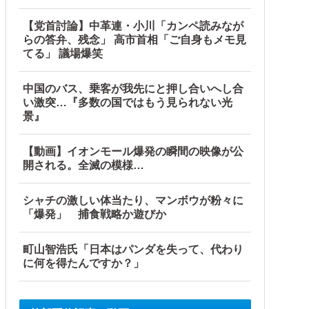
【党首討論】中革連・小川「カンペ読みなが
らの答弁、残念」 高市首相「ご自身もメモ見
てる」 議場爆笑
中国のバス、乗客が我先にと押し合いへし合
い激突…『多数の国ではもう見られない光
景』
【動画】イオンモール爆発の瞬間の映像が公
開される。全滅の模様…
シャチの激しい体当たり、マンボウが粉々に
「爆発」 捕食戦略か遊びか
町山智浩氏「日本はパンダを失って、代わり
に何を得たんですか？」