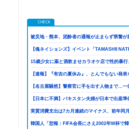
被災地・熊本、泥酔者の通報が止まらず県警が
【魂ネイションズ】イベント「TAMASHII NA
15歳少女に薬と酒飲ませカラオケ店で性的暴行
【速報】『有吉の夏休み』、とんでもない発表
【名古屋騒然】警察官に手を出す人物まで…一体何が
【日本に不満】パキスタン夫婦が日本で出産準
実質消費支出は7カ月連続のマイナス、前年同月比
韓国人「悲報：FIFA会長にさえ2002年W