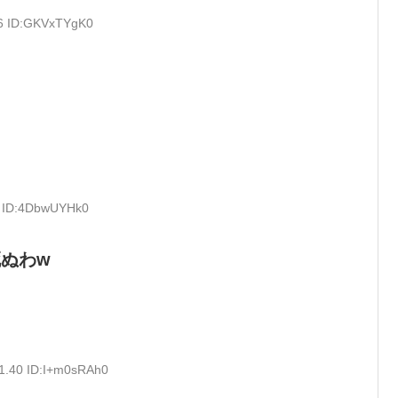
86 ID:GKVxTYgK0
に
9 ID:4DbwUYHk0
ぬわw
11.40 ID:I+m0sRAh0