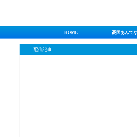
日本第一！ニュース録
HOME
憂国あんて
配信記事