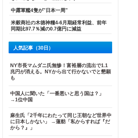
中露軍艦4隻が”日本一周”
米穀商社の木徳神糧4-6月期経常利益、前年
同期比97.7％減の0.7億円に減益
人気記事（30日）
NY市長マムダニ氏無惨！富裕層の流出で1.1
兆円が消える。NYから出て行かないでと懇願
も
中国人に聞いた「一番悪いと思う国は？」
→1位中国
麻生氏「2千年にわたって同じ王朝など世界中
に日本しかない」 →蓮舫「私からすれば『だ
から？』」
他