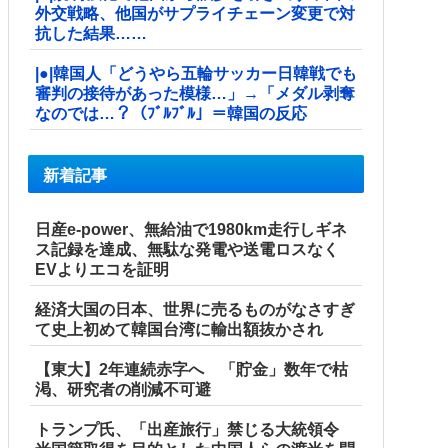
外交戦略、他国がサプライチェーン変更で対
抗した結果……
|●|韓国人「どうやら五輪サッカー日韓戦でも
審判の接待があった模様…」→「メダル剥奪
なのでは…？（ﾌﾞﾙﾌﾞﾙ」＝韓国の反応
新着記事
日産e-power、無給油で1980km走行しギネ
ス記録を達成、無駄な発電や送電ロスなく
EVよりエコを証明
経済大国の日本、世界に売るものがなさすぎ
て史上初めて韓国台湾に輸出額抜かされ
【東大】2年連続赤字へ 「貯金」数年で枯
渇、研究者の削減不可避
トランプ氏、「出産旅行」禁じる大統領令