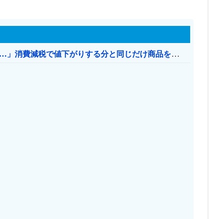
【消費税率1％】 「下げるのが筋なんですけど…」消費減税で値下がりする分と同じだけ商品を値上げして店頭価格を変えない店も