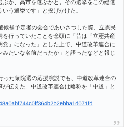
選ぶか、高市を選ぶかと。その選挙をこの総選
ういう選挙です」と投げかけた。
選候補予定者の会合であいさつした際、立憲民
携を行っていたことを念頭に「昔は『立憲共産
明党』になった」とした上で、中道改革連合に
ンみたいな名前だったか」と語ったなどと報じ
行った衆院選の応援演説でも、中道改革連合の
事が伝えた。中道改革連合は略称を「中道」と
8e448a0abf744c0ff364b2b2ebba1d071fd