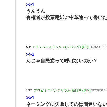
>>1
うんうん
有権者が投票用紙に中革連って書い
50:
エリシペロスリックス(ジパング) [US]
2026/01/30
>>1
んじゃ自民党って呼ばないのか？
132:
プロピオニバクテリウム(新日本) [US]
2026/01/3
>>1
ネーミングに失敗してのは間違いな