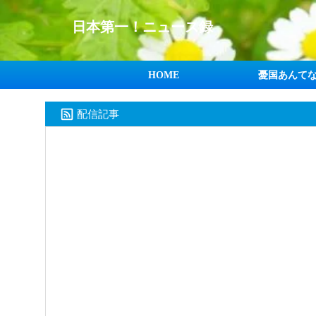
日本第一！ニュース録
HOME
憂国あんて
配信記事