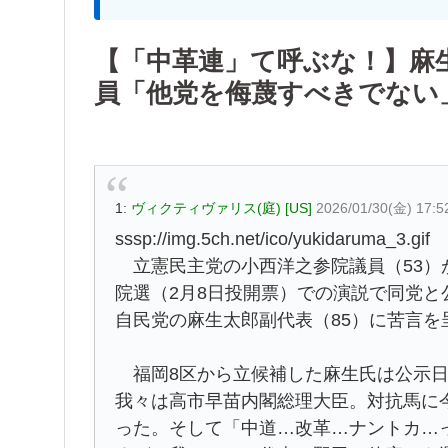
【「中革連」て呼ぶな！】麻
員「他党を侮蔑すべきでない
1:
ヴィクティヴァリス(庭) [US]
2026/01/30(金) 17:5
sssp://img.5ch.net/ico/yukidaruma_3.gif
立憲民主党の小西洋之参院議員（53）が
院選（2月8日投開票）での演説で同党
自民党の麻生太郎副代表（85）に苦言を
福岡8区から立候補した麻生氏は公示日
我々は高市早苗内閣総理大臣。対抗馬に
った。そして「中道…改革…ナントカ…