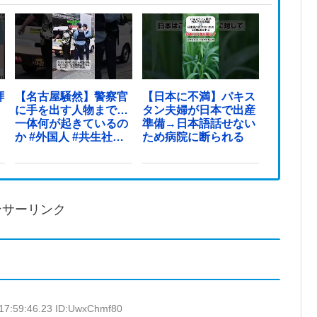
拝
【名古屋騒然】警察官
【日本に不満】パキス
に手を出す人物まで…
タン夫婦が日本で出産
一体何が起きているの
準備→日本語話せない
か #外国人 #共生社会
ため病院に断られる
#japan
ンサーリンク
17:59:46.23 ID:UwxChmf80