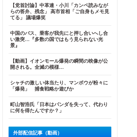
【党首討論】中革連・小川「カンペ読みなが
らの答弁、残念」 高市首相「ご自身もメモ見
てる」 議場爆笑
中国のバス、乗客が我先にと押し合いへし合
い激突…『多数の国ではもう見られない光
景』
【動画】イオンモール爆発の瞬間の映像が公
開される。全滅の模様…
シャチの激しい体当たり、マンボウが粉々に
「爆発」 捕食戦略か遊びか
町山智浩氏「日本はパンダを失って、代わり
に何を得たんですか？」
外部配信記事（動画）