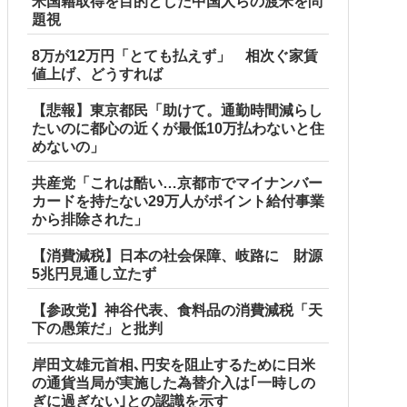
米国籍取得を目的とした中国人らの渡米を問
題視
8万が12万円「とても払えず」 相次ぐ家賃
値上げ、どうすれば
【悲報】東京都民「助けて。通勤時間減らし
たいのに都心の近くが最低10万払わないと住
めないの」
共産党「これは酷い…京都市でマイナンバー
カードを持たない29万人がポイント給付事業
から排除された」
【消費減税】日本の社会保障、岐路に 財源
5兆円見通し立たず
【参政党】神谷代表、食料品の消費減税「天
下の愚策だ」と批判
岸田文雄元首相､円安を阻止するために日米
の通貨当局が実施した為替介入は｢一時しの
ぎに過ぎない｣との認識を示す