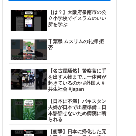
【は？】大阪府泉南市の公
立小学校でイスラムのいい
所を学ぶ
千葉県 ムスリムの礼拝 拒
否
【名古屋騒然】警察官に手
を出す人物まで…一体何が
起きているのか #外国人 #
共生社会 #japan
【日本に不満】パキスタン
夫婦が日本で出産準備→日
本語話せないため病院に断
られる
【衝撃】日本に帰化した元