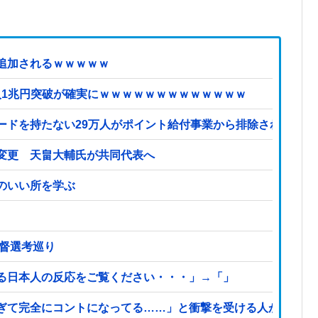
追加されるｗｗｗｗｗ
収入1兆円突破が確実にｗｗｗｗｗｗｗｗｗｗｗｗｗ
ードを持たない29万人がポイント給付事業から排除された」
変更 天畠大輔氏が共同代表へ
のいい所を学ぶ
監督選考巡り
る日本人の反応をご覧ください・・・」→「」
ぎて完全にコントになってる……」と衝撃を受ける人が続出中