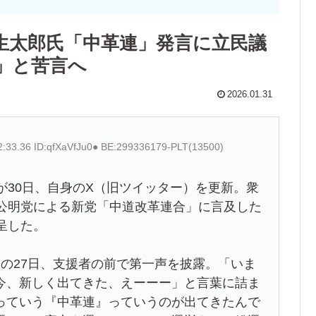
生太郎氏「中革連」発言に立民議
」と苦言へ
2026.01.31
2:33.36 ID:qfXaVfJu0● BE:299336179-PLT(13500)
30日、自身のX（旧ツイッター）を更新。衆
と公明党による新党「中道改革連合」に言及した
呈した。
の27日、支援者の前で第一声を披露。「いま
今、新しく出てきた、えーーー」と言葉に詰ま
っていう『中革連』っていうのが出てきたんで