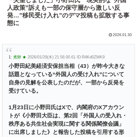
人政策”訴えも一部の保守層から激しい反
発…”移民受け入れ”のデマ投稿も拡散する事
態に
2026.01.30
1:
煮卵 ★
2026/01/29(木) 21:56:00.61 ID:R4Kd0ZMK9
小野田紀美経済安保担当相（43）が昨今大きな
話題となっている“外国人の受け入れ”について
自身の見解を公表したのだが、一部から反発を
受けている。
1月23日に小野田氏はXで、内閣府のXアカウン
トが《小野田大臣は、第2回「外国人の受入れ・
秩序ある共生社会実現に関する関係閣僚会議」
に出席しました》と報告した投稿を引用する形