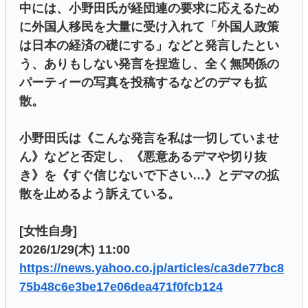
中には、小野田氏が経団連の要求に応えるため
に外国人移民を大量に受け入れて「外国人政策
は日本の経済の礎にする」などと発言したとい
う、ありもしない発言を捏造し、全く無関係の
パーティーの写真を投稿するなどのデマも拡
散。
小野田氏は《こんな発言を私は一切していませ
ん》などと否定し、《悪意あるデマや切り抜
き》を《すぐ信じないで下さい…》とデマの拡
散を止めるよう訴えている。
[女性自身]
2026/1/29(木) 11:00
https://news.yahoo.co.jp/articles/ca3de77bc8
75b48c6e3be17e06dea471f0fcb124