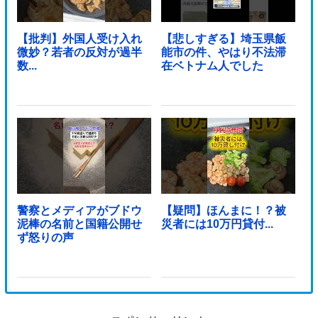
【批判】外国人受け入れ
【悲しすぎる】埼玉県飯
微妙？若者の反対が過半
能市の件、やはり不法滞
数...
在ベトナム人でした
警察とメディアがブドウ
【疑問】ほんまに！？被
泥棒の名前と国籍公開せ
災者には10万円貸付...
ず怒りの声