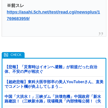
※前スレ
https://asahi.5ch.net/test/read.cgi/newsplus/1
769683959/
【悲報】「災害時はイオンへ避難」が前提だった自治
体、不安の声が相次ぐ
【超絶悲報】東科大医学部卒の美人YouTuberさん、直美
でコメント欄が炎上してしまう…
中国「大洪水！」三峡ダム「決壊危機」中国政府「新水
路建設！（三峡新水路」現場職員「内部情報公開！（失
踪」湖南省「三峡放流情報（画像」台風13号「...