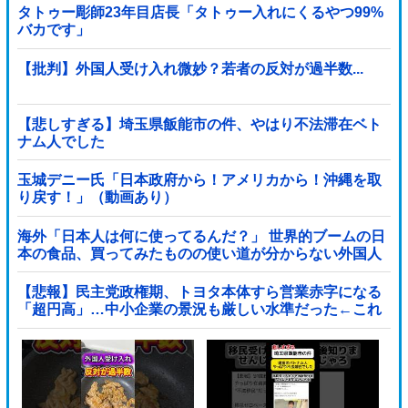
タトゥー彫師23年目店長「タトゥー入れにくるやつ99%
バカです」
【批判】外国人受け入れ微妙？若者の反対が過半数...
【悲しすぎる】埼玉県飯能市の件、やはり不法滞在ベト
ナム人でした
玉城デニー氏「日本政府から！アメリカから！沖縄を取
り戻す！」（動画あり）
海外「日本人は何に使ってるんだ？」 世界的ブームの日
本の食品、買ってみたものの使い道が分からない外国人
が続出
【悲報】民主党政権期、トヨタ本体すら営業赤字になる
「超円高」…中小企業の景況も厳しい水準だった←これ
エグいよな他