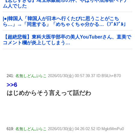
【悲しすぎる】埼玉県飯能市の件、やはり不法滞在ベトナ
ム人でした
|●|韓国人「韓国人が日本へ行くたびに思うことがこち
ら…」→「同意する」「めちゃくちゃ分かる…（ﾌﾞﾙﾌﾞﾙ」
＝韓国の反応
【超絶悲報】東科大医学部卒の美人YouTuberさん、直美で
コメント欄が炎上してしまう…
241:
名無しどんぶらこ
2026/01/30(金) 00:57:39.37 ID:B5lLh+B70
>>6
はじめからそう言えって話だわ
619:
名無しどんぶらこ
2026/01/30(金) 04:26:02.52 ID:MgktMmPu0