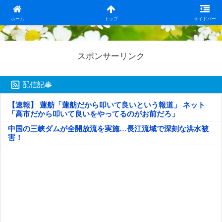
日本第一！ニュース録
ホーム
トップ
サイドバー
スポンサーリンク
配信記事
【速報】 蓮舫「蓮舫だから叩いて良いという報道」 ネット
「高市だから叩いて良いをやってるのがお前だろ」
中国の三峡ダムが全開放流を実施…長江流域で深刻な洪水被
害！