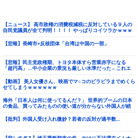
【ニュース】 高市政権の消費税減税に反対している９人の
自民党議員が全て判明！！！！ やっぱりコイツラかｗｗｗ
ｗｗ
【悲報】長崎市+反核団体「台湾は中国の一部」
【悲報】民主党政権期、トヨタ本体すら営業赤字になる
「超円高」…中小企業の景況も厳しい水準だった←これエ
グいよな他
【動画】 美人女優さん、映画でマ○コのビラビラまでめくら
せてしまうｗｗｗｗｗｗ
海外「日本人は何に使ってるんだ？」 世界的ブームの日本
の食品、買ってみたものの使い道が分からない外国人が続
出
【批判】外国人受け入れ微妙？若者の反対が過半数...