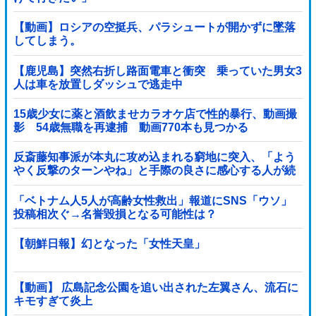
【動画】ロシアの空挺兵、パラシュートが開かずに墜落
してしまう。
【鹿児島】突然右折し路面電車と衝突 乗っていた男女3
人は車を放置しダッシュで逃走中
15歳少女に薬と酒飲ませカラオケ店で性的暴行、動画撮
影 54歳無職を再逮捕 動画770本も見つかる
反斎藤知事派が本丸に攻め込まれる窮地に突入、「よう
やく反撃のターンやね」と手際の良さに感心する人が続
出中他
「ベトナム人5人が高齢女性救出」報道にSNS「ウソ」
投稿相次ぐ→名誉毀損となる可能性は？
【朝鮮日報】幻となった「女性天皇」
【動画】 広島記念公園を追い出された左翼さん、流石に
キモすぎて炎上