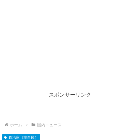
スポンサーリンク
ホーム
国内ニュース
政治家（非自民）