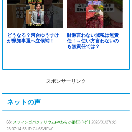
どうなる？河合ゆうすけ
財源言わない減税は無責
が県知事選へ立候補！
任！→使い方言わないの
も無責任では？
スポンサーリンク
ネットの声
68:
スフィンゴバクテリウム(やわらか銀行) [ﾆﾀﾞ]
2026/01/27(火)
23:07:14.53 ID:GU68VIFw0