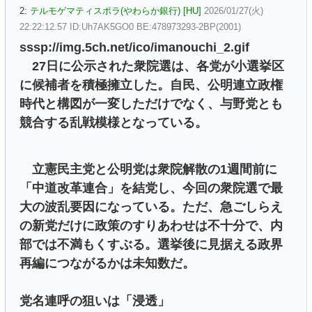
2:
テルモゲマティスポラ(やわらか銀行) [HU]
2026/01/27(火)
22:22:12.57 ID:Uh7AK5GO0 BE:478973293-2BP(2001)
sssp://img.5ch.net/ico/imanouchi_2.gif
27日に公示された衆院選は、各党が小選挙区
に候補者を積極擁立した。自民、公明連立政権
時代と構図が一変しただけでなく、与野党とも
競合する乱戦模様となっている。
立憲民主党と公明党は衆院解散の1週間前に
「中道改革連合」を結党し、今回の衆院選で最
大の波乱要因になっている。ただ、急ごしらえ
の新党だけに政策のすりあわせは不十分で、内
部では不満もくすぶる。選挙後に見据える政界
再編につながるかは未知数だ。
党名連呼の狙いは「浸透」