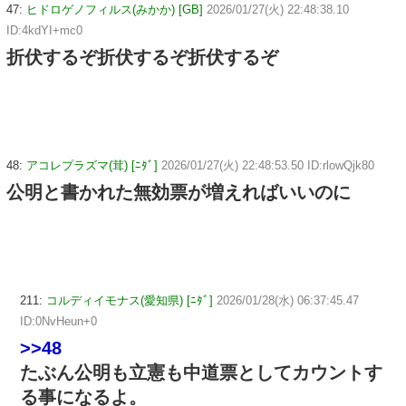
47:
ヒドロゲノフィルス(みかか) [GB]
2026/01/27(火) 22:48:38.10
ID:4kdYI+mc0
折伏するぞ折伏するぞ折伏するぞ
48:
アコレプラズマ(茸) [ﾆﾀﾞ]
2026/01/27(火) 22:48:53.50 ID:rlowQjk80
公明と書かれた無効票が増えればいいのに
211:
コルディイモナス(愛知県) [ﾆﾀﾞ]
2026/01/28(水) 06:37:45.47
ID:0NvHeun+0
>>48
たぶん公明も立憲も中道票としてカウントす
る事になるよ。