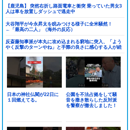
【鹿児島】 突然右折し路面電車と衝突 乗っていた男女3
人は車を放置しダッシュで逃走中
大谷翔平が今永昇太を睨みつける様子に全米騒然！
←「最高の二人」（海外の反応）
反斎藤知事派が本丸に攻め込まれる窮地に突入、「よう
やく反撃のターンやね」と手際の良さに感心する人が続
出中他
日本の神社仏閣が22日に
公園を不法占拠をして騒
１回燃えてる。
音を撒き散らした反対派
を警察が撤去しました！