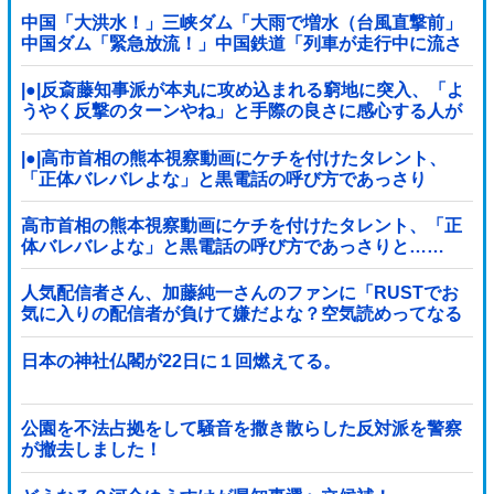
中国「大洪水！」三峡ダム「大雨で増水（台風直撃前」
中国ダム「緊急放流！」中国鉄道「列車が走行中に流さ
れる」中国避難所「支援物資は有料です」謎の勢力
「え」→
|●|反斎藤知事派が本丸に攻め込まれる窮地に突入、「よ
うやく反撃のターンやね」と手際の良さに感心する人が
続出中
|●|高市首相の熊本視察動画にケチを付けたタレント、
「正体バレバレよな」と黒電話の呼び方であっさり
と……
高市首相の熊本視察動画にケチを付けたタレント、「正
体バレバレよな」と黒電話の呼び方であっさりと……
人気配信者さん、加藤純一さんのファンに「RUSTでお
気に入りの配信者が負けて嫌だよな？空気読めってなる
よな？その結果がVCR。お前らVCR向いて...
日本の神社仏閣が22日に１回燃えてる。
公園を不法占拠をして騒音を撒き散らした反対派を警察
が撤去しました！