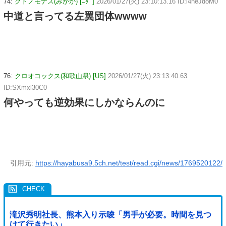
74:
クトノモナス(みかか) [ﾆﾀﾞ]
2026/01/27(火) 23:10:13.16 ID:l4neJdoM0
中道と言ってる左翼団体wwww
76:
クロオコックス(和歌山県) [US]
2026/01/27(火) 23:13:40.63
ID:SXmxl30C0
何やっても逆効果にしかならんのに
引用元:
https://hayabusa9.5ch.net/test/read.cgi/news/1769520122/
滝沢秀明社長、熊本入り示唆「男手が必要。時間を見つ
けて行きたい」