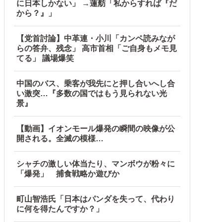
に日本しかない」 →蓮舫「私からすれば『だ
から？』」
【党首討論】中革連・小川「カンペ読みなが
らの答弁、残念」 高市首相「ご自身もメモ見
てる」 議場爆笑
中国のバス、乗客が我先にと押し合いへし合
い激突…『多数の国ではもう見られない光
景』
【動画】イオンモール爆発の瞬間の映像が公
開される。全滅の模様…
シャチの激しい体当たり、マンボウが粉々に
「爆発」 捕食戦略か遊びか
町山智浩氏「日本はパンダを失って、代わり
に何を得たんですか？」