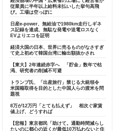
経済崩壊の中国・広東省の工場にて経営者が
従業員に半年以上給料未払いした挙句高飛
び。工場は空っぽに
日産e-power、無給油で1980km走行しギネ
ス記録を達成、無駄な発電や送電ロスなく
EVよりエコを証明
経済大国の日本、世界に売るものがなさすぎ
て史上初めて韓国台湾に輸出額抜かされ
【東大】2年連続赤字へ 「貯金」数年で枯
渇、研究者の削減不可避
トランプ氏、「出産旅行」禁じる大統領令
米国籍取得を目的とした中国人らの渡米を問
 w w w
題視
8万が12万円「とても払えず」 相次ぐ家賃
値上げ、どうすれば
【悲報】東京都民「助けて。通勤時間減らし
たいのに都心の近くが最低10万払わないと住