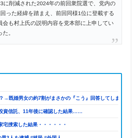
に削減された2024年の前回衆院選で、党内の
に回った経緯を踏まえ、前回同様1位に登載する
員会も村上氏の説明内容を党本部に上申してい
った。
既婚男女の約7割がまさかの『こう』回答してしまうw w w w w
投資信託、11年後に確認した結果……
を家宅捜索した結果・・・・・・
【ヤバい】100件以上の窃盗をしたトルコ国籍の男3人を逮捕 #移民 #外国人