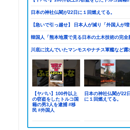
日本の神社仏閣が22日に１回燃えてる。
【急いで引っ越せ】 日本人が減り「外国人が増
韓国人「熊本地震で見る日本の土木技術の完全勝
川底に沈んでいたマンモスやナチス軍艦など露
【ヤバい】100件以上
日本の神社仏閣が22
の窃盗をしたトルコ国
に１回燃えてる。
籍の男3人を逮捕 #移
民 #外国人