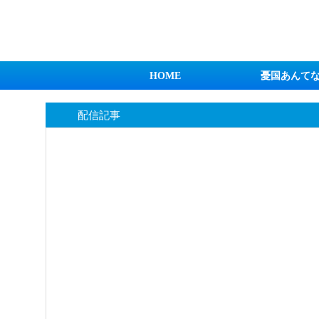
日本第一！ニュース録
HOME
憂国あんて
配信記事