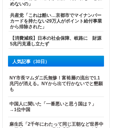
めないの」
共産党「これは酷い…京都市でマイナンバー
カードを持たない29万人がポイント給付事業
から排除された」
と日本人は何か適当に作る感じがしない・...
【消費減税】日本の社会保障、岐路に 財源
5兆円見通し立たず
人気記事（30日）
NY市長マムダニ氏無惨！富裕層の流出で1.1
兆円が消える。NYから出て行かないでと懇願
も
中国人に聞いた「一番悪いと思う国は？」
→1位中国
麻生氏「2千年にわたって同じ王朝など世界中