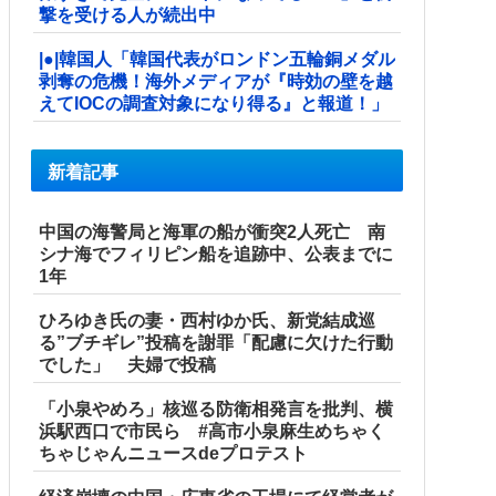
撃を受ける人が続出中
|●|韓国人「韓国代表がロンドン五輪銅メダル
剥奪の危機！海外メディアが『時効の壁を越
えてIOCの調査対象になり得る』と報道！」
新着記事
中国の海警局と海軍の船が衝突2人死亡 南
シナ海でフィリピン船を追跡中、公表までに
1年
ひろゆき氏の妻・西村ゆか氏、新党結成巡
る”ブチギレ”投稿を謝罪「配慮に欠けた行動
でした」 夫婦で投稿
「小泉やめろ」核巡る防衛相発言を批判、横
浜駅西口で市民ら #高市小泉麻生めちゃく
ちゃじゃんニュースdeプロテスト