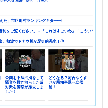
えた」市区町村ランキングキタ━━!
利をご覧ください」→「これはすごいわ」「こういうのを見る
出、熱波でドナウ川が歴史的渇水！他
日
公園を不法占拠をして
どうなる？河合ゆうす
騒音を撒き散らした反
けが県知事選へ立候
対派を警察が撤去しま
補！
した！