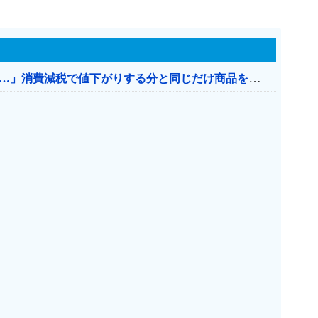
【消費税率1％】 「下げるのが筋なんですけど…」消費減税で値下がりする分と同じだけ商品を値上げして店頭価格を変えない店も