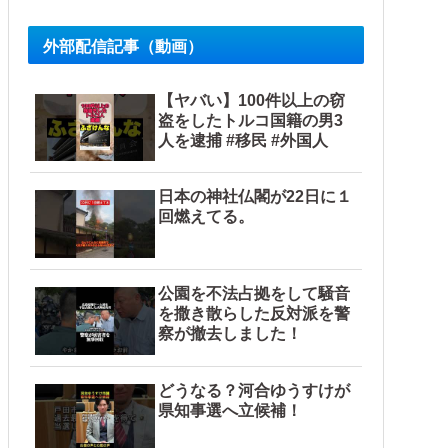
外部配信記事（動画）
【ヤバい】100件以上の窃
盗をしたトルコ国籍の男3
人を逮捕 #移民 #外国人
日本の神社仏閣が22日に１
回燃えてる。
公園を不法占拠をして騒音
を撒き散らした反対派を警
察が撤去しました！
どうなる？河合ゆうすけが
県知事選へ立候補！