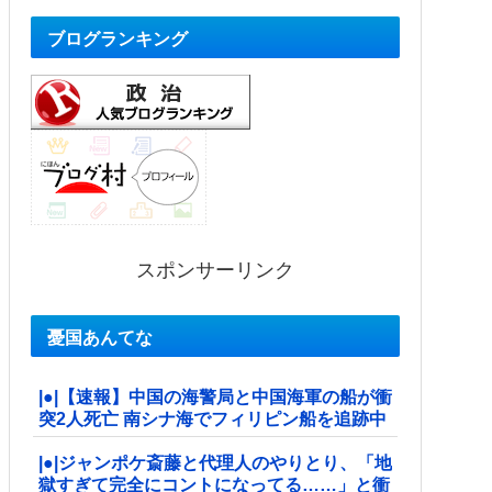
ブログランキング
スポンサーリンク
憂国あんてな
|●|【速報】中国の海警局と中国海軍の船が衝
突2人死亡 南シナ海でフィリピン船を追跡中
|●|ジャンポケ斎藤と代理人のやりとり、「地
獄すぎて完全にコントになってる……」と衝