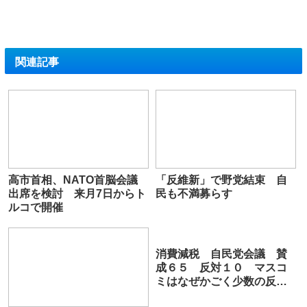
関連記事
高市首相、NATO首脳会議
「反維新」で野党結束 自
出席を検討 来月7日からト
民も不満募らす
ルコで開催
消費減税 自民党会議 賛
成６５ 反対１０ マスコ
ミはなぜかごく少数の反対
議員ばかり報道