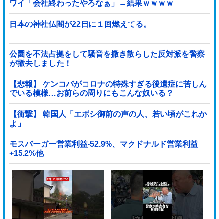
ワイ「会社終わったやろなぁ」→結果ｗｗｗｗ
日本の神社仏閣が22日に１回燃えてる。
公園を不法占拠をして騒音を撒き散らした反対派を警察
が撤去しました！
【悲報】 ケンコバがコロナの特殊すぎる後遺症に苦しん
でいる模様…お前らの周りにもこんな奴いる？
【衝撃】 韓国人「エボシ御前の声の人、若い頃がこれか
よ」
モスバーガー営業利益-52.9%、マクドナルド営業利益
+15.2%他