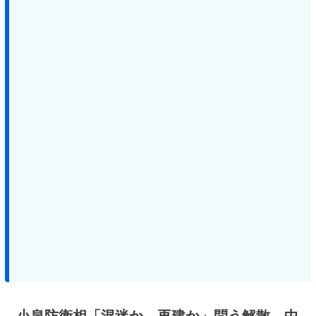
小泉防衛相「混迷か、再建か」問う解散、中