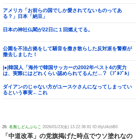
アメリカ「お前らの国でしか愛されてないものってあ
る？」日本「納豆」
日本の神社仏閣が22日に１回燃えてる。
公園を不法占拠をして騒音を撒き散らした反対派を警察が
撤去しました！
|●|韓国人「海外で韓国サッカーの2002年ベスト4の実力
は、実際にはどれくらい認められてるんだ…？（ﾌﾞﾙﾌﾞﾙ」
＝韓国の反応
ダイアンのじゃない方がユースケさんになってしまってい
るという事実←これ
26:
名無しどんぶらこ
2026/01/23(金) 13:22:38.81 ID:t0yU4zbB0
「中道改革」の党旗掲げた時点でウソ塗れなの