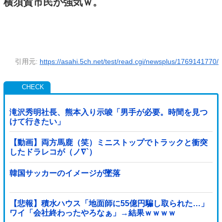
横須賀市民が強気ｗ。
引用元:
https://asahi.5ch.net/test/read.cgi/newsplus/1769141770/
滝沢秀明社長、熊本入り示唆「男手が必要。時間を見つ
けて行きたい」
【動画】両方馬鹿（笑）ミニストップでトラックと衝突
したドラレコが（ノ∇`）
韓国サッカーのイメージが墜落
【悲報】積水ハウス「地面師に55億円騙し取られた…」
ワイ「会社終わったやろなぁ」→結果ｗｗｗｗ