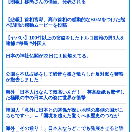
【朗報】移民さんの価値、発表される
【悲報】首相官邸、高市首相の感動的なBGMをつけた熊
本訪問の感動ムービーを投稿
【ヤバい】100件以上の窃盗をしたトルコ国籍の男3人を
逮捕 #移民 #外国人
日本の神社仏閣が22日に１回燃えてる。
公園を不法占拠をして騒音を撒き散らした反対派を警察
が撤去しました！
海外「日本人はなんて気高いんだ！」 英高級紙も驚愕し
た極限の中の日本人の姿に世界が衝撃
韓国人「意外に日本との関係が深い地球の裏側の国がこ
ちらです‥」→「国境を越えた驚くべき歴史のつなが
り‥」
海外「その通り！」日本人ならどこでも発展させると語