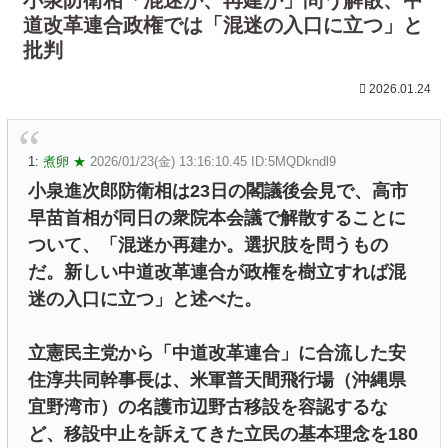
道改革連合政権では「混迷の入口に立つ」と
批判
2026.01.24
1:
煮卵 ★
2026/01/23(金) 13:16:10.45 ID:5MQDkndl9
小泉進次郎防衛相は23日の閣議後会見で、高市
早苗首相が同日の衆院本会議で解散することに
ついて、「混迷か再建か。選択肢を問うもの
だ。新しい中道改革連合が政権を樹立すれば混
迷の入口に立つ」と述べた。
立憲民主党から「中道改革連合」に合流した安
住淳共同幹事長は、米軍普天間飛行場（沖縄県
宜野湾市）の名護市辺野古移設を容認するな
ど、移設中止を訴えてきた立民の基本理念を180