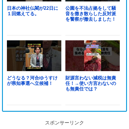
日本の神社仏閣が22日に
公園を不法占拠をして騒
１回燃えてる。
音を撒き散らした反対派
を警察が撤去しました！
どうなる？河合ゆうすけ
財源言わない減税は無責
が県知事選へ立候補！
任！→使い方言わないの
も無責任では？
スポンサーリンク