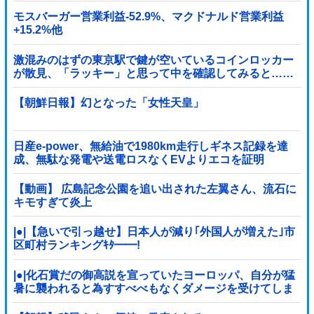
モスバーガー営業利益-52.9%、マクドナルド営業利益
+15.2%他
激混みのはずの東京駅で鍵が空いているコインロッカー
が散見、「ラッキー」と思って中を確認してみると……
【朝鮮日報】幻となった「女性天皇」
日産e-power、無給油で1980km走行しギネス記録を達
成、無駄な発電や送電ロスなくEVよりエコを証明
【動画】 広島記念公園を追い出された左翼さん、流石に
キモすぎて炎上
|●|【急いで引っ越せ】日本人が減り｢外国人が増えた｣市
区町村ランキングｷﾀ━━!
|●|化石賞だの御高説を宣っていたヨーロッパ、自分が猛
暑に襲われると為すすべべもなくダメージを受けてしま
い……