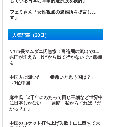
している日本に軍事的選択肢を検討」
フェミさん「女性視点の避難所を提言しま
す」
人気記事（30日）
NY市長マムダニ氏無惨！富裕層の流出で1.1
兆円が消える。NYから出て行かないでと懇願
も
中国人に聞いた「一番悪いと思う国は？」
→1位中国
麻生氏「2千年にわたって同じ王朝など世界中
に日本しかない」 →蓮舫「私からすれば『だ
から？』」
中国のロケット打ち上げ失敗！山に堕ちて大