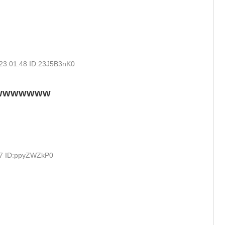
23:01.48 ID:23J5B3nK0
wwwwww
37 ID:ppyZWZkP0