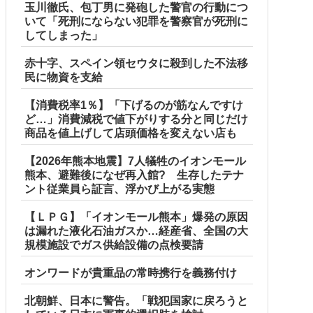
玉川徹氏、包丁男に発砲した警官の行動につ
いて「死刑にならない犯罪を警察官が死刑に
してしまった」
赤十字、スペイン領セウタに殺到した不法移
民に物資を支給
【消費税率1％】「下げるのが筋なんですけ
ど…」消費減税で値下がりする分と同じだけ
商品を値上げして店頭価格を変えない店も
【2026年熊本地震】7人犠牲のイオンモール
熊本、避難後になぜ再入館? 生存したテナ
ント従業員ら証言、浮かび上がる実態
【ＬＰＧ】「イオンモール熊本」爆発の原因
は漏れた液化石油ガスか…経産省、全国の大
規模施設でガス供給設備の点検要請
オンワードが貴重品の常時携行を義務付け
北朝鮮、日本に警告。「戦犯国家に戻ろうと