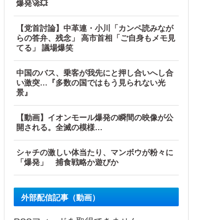
爆発🚀💥
【党首討論】中革連・小川「カンペ読みなが
らの答弁、残念」 高市首相「ご自身もメモ見
てる」 議場爆笑
す」
中国のバス、乗客が我先にと押し合いへし合
い激突…『多数の国ではもう見られない光
景』
【動画】イオンモール爆発の瞬間の映像が公
開される。全滅の模様…
シャチの激しい体当たり、マンボウが粉々に
「爆発」 捕食戦略か遊びか
外部配信記事（動画）