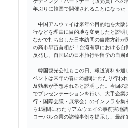
ケティング・パートナー（販売員）への報
年ぶりに韓国で開催されることになった
中国アムウェイは来年の目的地を大阪に
行などを理由に目的地を変更したと説明
なかで打ち出した日本訪問の自粛方針が
の高市早苗首相が「台湾有事における自
反発し、自国民の日本旅行や留学の自粛
韓国観光公社もこの日、報道資料を通じ
ベントは来年の春に2週間にわたり行われ
及効果が予想されると説明した。今回の
でプレゼンテーションを行い、大手企業の
行・国際会議・展示会）のインフラを集
ら1週間にわたりアムウェイの事前実地
ローバル企業の訪韓事例を提示し、最終