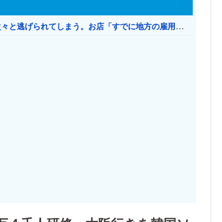
日本のお店、時給1500円でもミャンマー人に次々と逃げられてしまう。お店「すでに地方の雇用は崩壊」