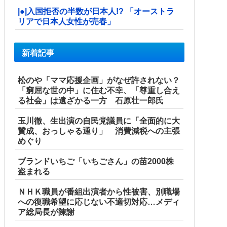
|●|入国拒否の半数が日本人!? 「オーストラ
リアで日本人女性が売春」
新着記事
松のや「ママ応援企画」がなぜ許されない？
「窮屈な世の中」に住む不幸、「尊重し合え
る社会」は遠ざかる一方 石原壮一郎氏
玉川徹、生出演の自民党議員に「全面的に大
賛成、おっしゃる通り」 消費減税への主張
めぐり
ブランドいちご「いちごさん」の苗2000株
盗まれる
ＮＨＫ職員が番組出演者から性被害、別職場
への復職希望に応じない不適切対応…メディ
ア総局長が陳謝