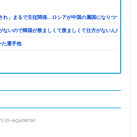
され」まるで主従関係…ロシアが中国の属国になりつつある！
がないので韓国が羨ましくて羨ましくて仕方がないんだそうで
←思いついた選手他
.73 ID:+bQsOM750