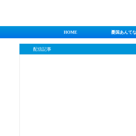
日本第一！ニュース録
HOME
憂国あんて
配信記事