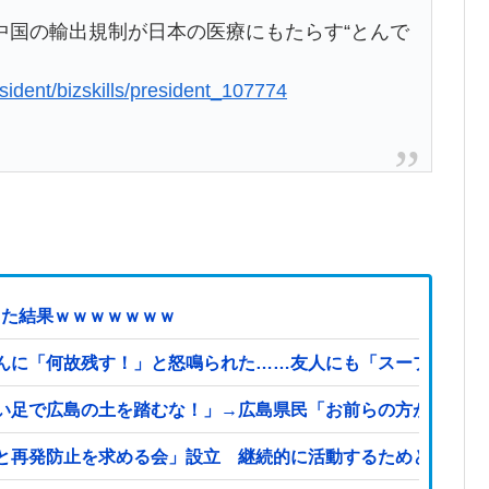
中国の輸出規制が日本の医療にもたらす“とんで
esident/bizskills/president_107774
した結果ｗｗｗｗｗｗｗ
んに「何故残す！」と怒鳴られた……友人にも「スープが本体
い足で広島の土を踏むな！」→広島県民「お前らの方が汚いん
と再発防止を求める会」設立 継続的に活動するためと説明、