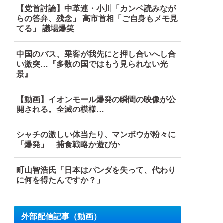
【党首討論】中革連・小川「カンペ読みなが
らの答弁、残念」 高市首相「ご自身もメモ見
てる」 議場爆笑
中国のバス、乗客が我先にと押し合いへし合
い激突…『多数の国ではもう見られない光
景』
【動画】イオンモール爆発の瞬間の映像が公
開される。全滅の模様…
シャチの激しい体当たり、マンボウが粉々に
「爆発」 捕食戦略か遊びか
だろあり得ない」と説教されたんだが、塩分過剰だし味の好み
町山智浩氏「日本はパンダを失って、代わり
に何を得たんですか？」
じゃ！」「ワシらが広島県民じゃ」
クラファン立ち上げも準備
外部配信記事（動画）