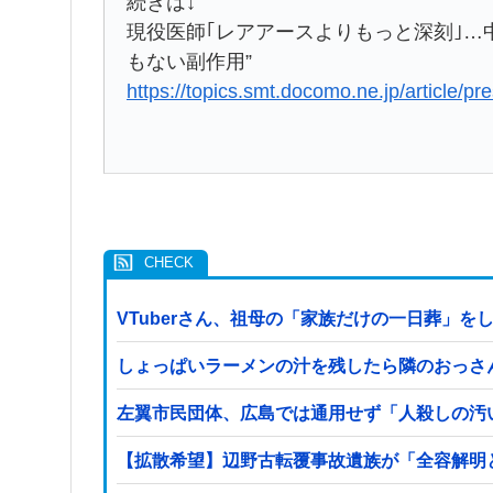
続きは↓
現役医師｢レアアースよりもっと深刻｣…
もない副作用”
https://topics.smt.docomo.ne.jp/article/pr
VTuberさん、祖母の「家族だけの一日葬」を
しょっぱいラーメンの汁を残したら隣のおっさ
左翼市民団体、広島では通用せず「人殺しの汚
【拡散希望】辺野古転覆事故遺族が「全容解明