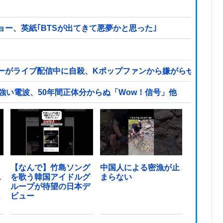
ー、英紙｢BTSが出てきて悪夢かと思った｣
ーがライブ配信中に自殺、Kポップファンから嫌がらせか
強い電波、50年間正体分からぬ「Wow！信号」他
ッ
【なんで】竹島ソング
中国人による密漁が止
ム
を歌う韓国アイドルグ
まらない
ループが待望の日本デ
っ
ビュー