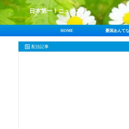
日本第一！ニュース録
HOME
憂国あんて
配信記事