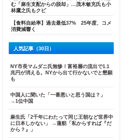
む「麻生支配からの脱却」…茂木敏充氏も小
林鷹之氏もクビ
【食料自給率】過去最低37% 25年度、コメ
消費減響く
人気記事（30日）
NY市長マムダニ氏無惨！富裕層の流出で1.1
兆円が消える。NYから出て行かないでと懇願
も
中国人に聞いた「一番悪いと思う国は？」
→1位中国
麻生氏「2千年にわたって同じ王朝など世界中
に日本しかない」 →蓮舫「私からすれば『だ
から？』」