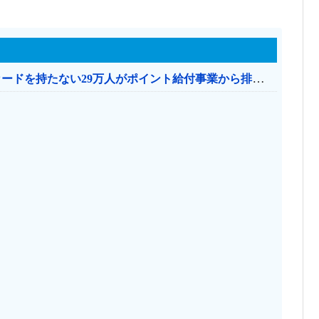
共産党「これは酷い…京都市でマイナンバーカードを持たない29万人がポイント給付事業から排除された」