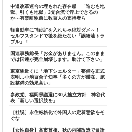
中道改革連合の埋もれた存在感 「進むも地
獄、引くも地獄」3党合流で浮上できるの
か⋯有楽町駅前に数百人の支持者ら
軽自動車に”軽油”を入れちゃ絶対ダメ～！
セルフスタンドで後を絶たない「誤給油トラ
ブル」！
国連事務総長「お金がありません。このまま
では国連が完全崩壊します。助けて下さい」
東京駅近くに「地下シェルター」整備を正式
表明…小池百合子知事「多くの方が滞在、施
設整備の効果高い」
参政党、福岡県議選に30人擁立方針 神谷代
表「新しい選択肢を」
［社説］永住厳格化で外国人の定着意欲をそ
ぐな
【女性自身】高市首相、秋の内閣改造で目論