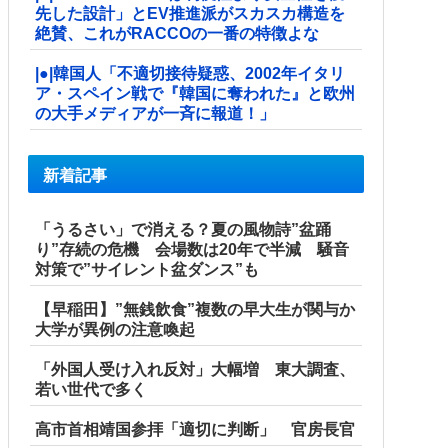
先した設計」とEV推進派がスカスカ構造を
絶賛、これがRACCOの一番の特徴よな
|●|韓国人「不適切接待疑惑、2002年イタリ
ア・スペイン戦で『韓国に奪われた』と欧州
の大手メディアが一斉に報道！」
新着記事
「うるさい」で消える？夏の風物詩”盆踊
り”存続の危機 会場数は20年で半減 騒音
対策で”サイレント盆ダンス”も
【早稲田】”無銭飲食”複数の早大生が関与か
大学が異例の注意喚起
「外国人受け入れ反対」大幅増 東大調査、
若い世代で多く
高市首相靖国参拝「適切に判断」 官房長官