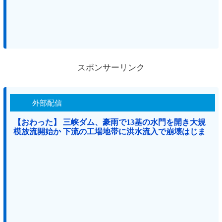
スポンサーリンク
外部配信
【おわった】 三峡ダム、豪雨で13基の水門を開き大規
模放流開始か 下流の工場地帯に洪水流入で崩壊はじま
る