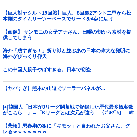
【巨人対ヤクルト19回戦】巨人、8回裏2アウト二塁から松
本剛のタイムリーツーベースでリードを4点に広げ
る！！！！！！！！他
【画像】 サンモニの女子アナさん、日曜の朝から素材を提
供してしまう
海外「凄すぎる！」折り紙と並ぶあの日本の偉大な発明に
海外がびっくり仰天
この中国人親子やばすぎる。日本で窃盗
【ヤバすぎ】熊本の山道でソーラーパネルが…
|●|韓国人「日本がJリーグ開幕戦で記録した歴代最多観客数
がこちら…」→「Kリーグとは次元が違う…（ﾌﾞﾙﾌﾞﾙ」＝韓
国の反応
【悲報】思春期の娘に「キモッ」と言われたお父さん、グ
レるｗｗｗｗｗｗｗ