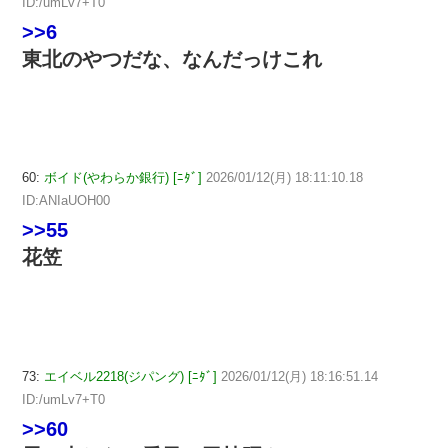
ID:/umLv7+T0
>>6
東北のやつだな、なんだっけこれ
60:
ボイド(やわらか銀行) [ﾆﾀﾞ]
2026/01/12(月) 18:11:10.18
ID:ANIaUOH00
>>55
花笠
73:
エイベル2218(ジパング) [ﾆﾀﾞ]
2026/01/12(月) 18:16:51.14
ID:/umLv7+T0
>>60