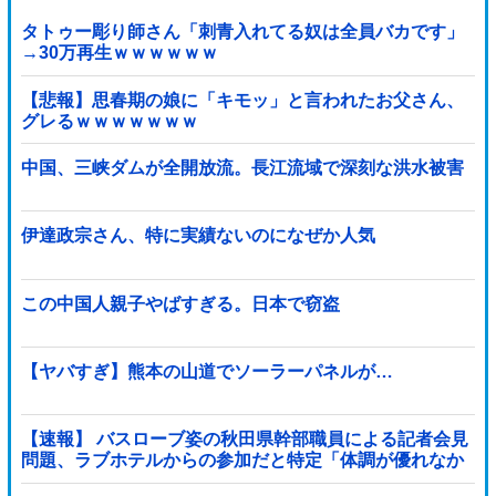
タトゥー彫り師さん「刺青入れてる奴は全員バカです」
→30万再生ｗｗｗｗｗｗ
【悲報】思春期の娘に「キモッ」と言われたお父さん、
グレるｗｗｗｗｗｗｗ
中国、三峡ダムが全開放流。長江流域で深刻な洪水被害
伊達政宗さん、特に実績ないのになぜか人気
この中国人親子やばすぎる。日本で窃盗
【ヤバすぎ】熊本の山道でソーラーパネルが…
【速報】 バスローブ姿の秋田県幹部職員による記者会見
問題、ラブホテルからの参加だと特定「体調が優れなか
ったため...」とは何だったのか