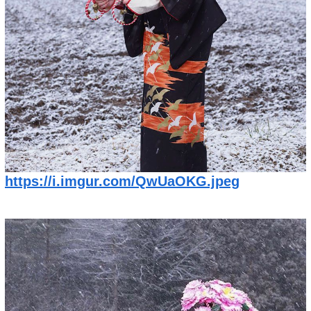
https://i.imgur.com/QwUaOKG.jpeg