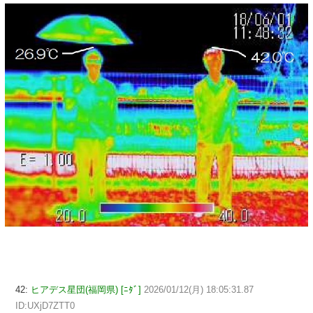
42:
ヒアデス星団(福岡県) [ﾆﾀﾞ]
2026/01/12(月) 18:05:31.87
ID:UXjD7ZTT0