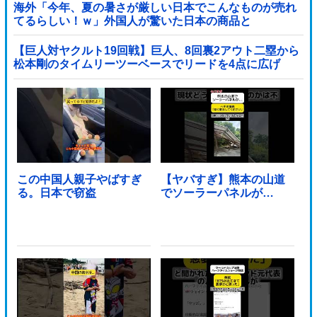
海外「今年、夏の暑さが厳しい日本でこんなものが売れ
てるらしい！ｗ」外国人が驚いた日本の商品と
は・・・？【海外の反応】
【巨人対ヤクルト19回戦】巨人、8回裏2アウト二塁から
松本剛のタイムリーツーベースでリードを4点に広げ
る！！！！！！！！他
この中国人親子やばすぎ
【ヤバすぎ】熊本の山道
る。日本で窃盗
でソーラーパネルが…