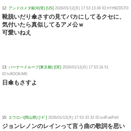
12:
アンドロメダ銀河(茸) [US]
2026/01/12(月) 17:53:13.00 ID:hYH9ZDCF0
靴脱いだり傘さすの見てバカにしてるクセに、
気付いたら真似してるアメ公ｗ
可愛いねえ
13:
バーナードループ(東京都) [DE]
2026/01/12(月) 17:53:16.51
ID:Iv8OOK/M0
日傘もさすよ
15:
エウロパ(岡山県) [ﾆﾀﾞ]
2026/01/12(月) 17:53:33.32 ID:icdFubPe0
ジョンレノンのレインって言う曲の歌詞を思い