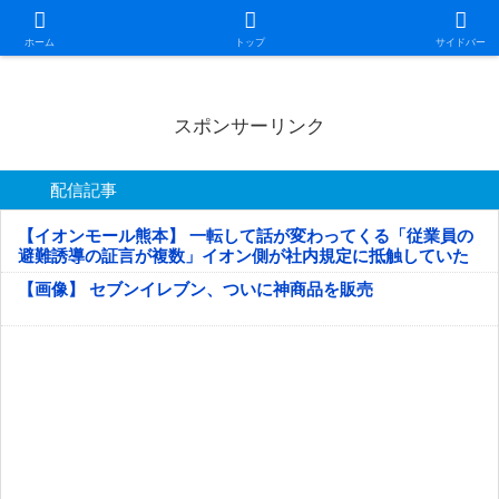
日本第一！ニュース録
ホーム
トップ
サイドバー
スポンサーリンク
配信記事
【イオンモール熊本】 一転して話が変わってくる「従業員の
避難誘導の証言が複数」イオン側が社内規定に抵触していた
疑い
【画像】 セブンイレブン、ついに神商品を販売