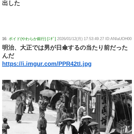
出した
16:
ボイド(やわらか銀行) [ﾆﾀﾞ]
2026/01/12(月) 17:53:49.27 ID:ANIaUOH00
明治、大正では男が日傘するの当たり前だった
んだ
https://i.imgur.com/PPR42tI.jpg