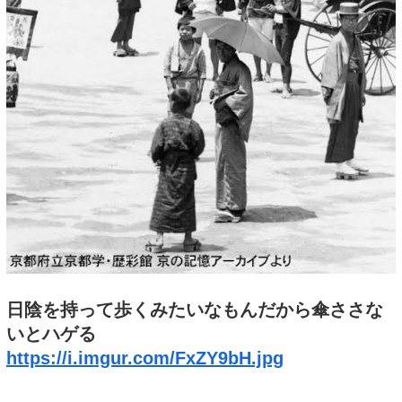
日陰を持って歩くみたいなもんだから傘ささな
いとハゲる
https://i.imgur.com/FxZY9bH.jpg