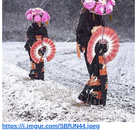
https://i.imgur.com/SBfUN44.jpeg