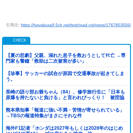
引用元:
https://hayabusa9.5ch.net/test/read.cgi/news/1767853556/
【夏の悲劇】父親、溺れた息子を救おうとしてﾀﾋ亡 →専
門家も警鐘「救助は二次被害が多い」
【珍事】サッカーの試合が原因で交通事故が起きてしま
う。
長崎の語り部お爺ちゃん（84）、修学旅行生に「日本も
原爆を持たないと負ける」と言われびっくり！ 被団協
代表（85）も中学生に「核を持たないで日本...
熊本県知事「報道に強い不満・苦情が寄せられている」
→TBSの報道特集がまさにそれな件
海外F1記者「ホンダは2027年もしくは2028年のはじめ