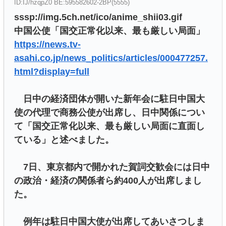
ID:IJ/hzqpZ0 BE:595582602-2BP(5555)
sssp://img.5ch.net/ico/anime_shii03.gif
中国公使「国交正常化以来、最も厳しい局面」
https://news.tv-
asahi.co.jp/news_politics/articles/000477257.
html?display=full
日中の経済団体が開いた新年会に駐日中国大
使の代理で商務公使が出席し、日中関係につい
て「国交正常化以来、最も厳しい局面に直面し
ている」と述べました。
7日、東京都内で開かれた賀詞交歓会には日中
の政治・経済の関係者ら約400人が出席しまし
た。
例年は駐日中国大使が出席してあいさつしま