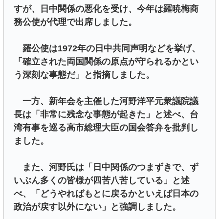
すが、日中関係の悪化を受け、今年は羅暁梅商
務公使が代理で出席しました。
羅公使は1972年の日中共同声明などを挙げ、
「確立された両国関係の原点が守られるかとい
う深刻な事態だ」と指摘しました。
一方、新年会を主催した河野洋平元衆議院議
長は「非常に残念な事態が起きた」と述べ、台
湾有事を巡る高市総理大臣の国会答弁を批判し
ました。
また、河野氏は「日中関係のつまずきで、ず
いぶん多くの皆様が四苦八苦している」と述
べ、「どうやればもとに戻るかといえば日本の
政治が戻す以外にない」と強調しました。