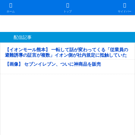
日本第一！ニュース録
ホーム
トップ
サイドバー
配信記事
【イオンモール熊本】 一転して話が変わってくる「従業員の
避難誘導の証言が複数」イオン側が社内規定に抵触していた
疑い
【画像】 セブンイレブン、ついに神商品を販売