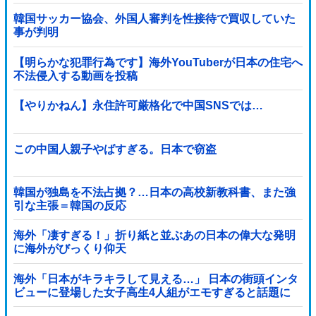
韓国サッカー協会、外国人審判を性接待で買収していた
事が判明
【明らかな犯罪行為です】海外YouTuberが日本の住宅へ
不法侵入する動画を投稿
【やりかねん】永住許可厳格化で中国SNSでは…
この中国人親子やばすぎる。日本で窃盗
韓国が独島を不法占拠？…日本の高校新教科書、また強
引な主張＝韓国の反応
海外「凄すぎる！」折り紙と並ぶあの日本の偉大な発明
に海外がびっくり仰天
海外「日本がキラキラして見える…」 日本の街頭インタ
ビューに登場した女子高生4人組がエモすぎると話題に