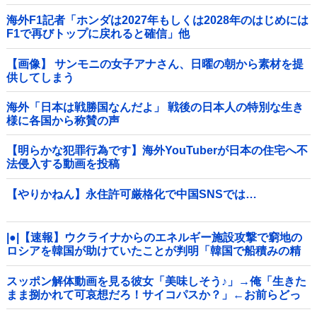
海外F1記者「ホンダは2027年もしくは2028年のはじめには
F1で再びトップに戻れると確信」他
【画像】 サンモニの女子アナさん、日曜の朝から素材を提
供してしまう
海外「日本は戦勝国なんだよ」 戦後の日本人の特別な生き
様に各国から称賛の声
【明らかな犯罪行為です】海外YouTuberが日本の住宅へ不
法侵入する動画を投稿
【やりかねん】永住許可厳格化で中国SNSでは…
|●|【速報】ウクライナからのエネルギー施設攻撃で窮地の
ロシアを韓国が助けていたことが判明「韓国で船積みの精
製油3万トンがロシア行き」
スッポン解体動画を見る彼女「美味しそう♪」→俺「生きた
まま捌かれて可哀想だろ！サイコパスか？」←お前らどっ
ち？