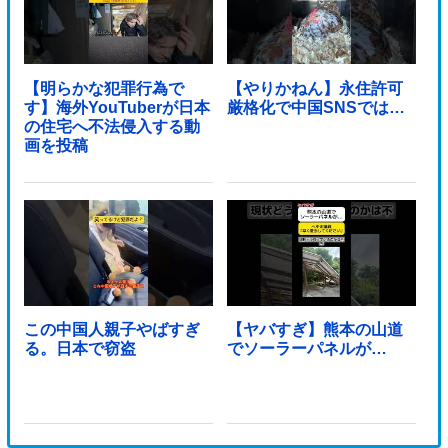
【明らかな犯罪行為で
【やりかねん】永住許可
す】海外YouTuberが日本
厳格化で中国SNSでは…
の住宅へ不法侵入する動
画を投稿
この中国人親子やばすぎ
【ヤバすぎ】熊本の山道
る。日本で窃盗
でソーラーパネルが…