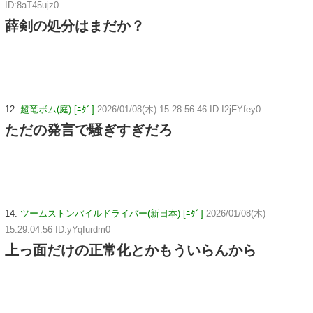
ID:8aT45ujz0
薛剣の処分はまだか？
12:
超竜ボム(庭) [ﾆﾀﾞ]
2026/01/08(木) 15:28:56.46 ID:I2jFYfey0
ただの発言で騒ぎすぎだろ
14:
ツームストンパイルドライバー(新日本) [ﾆﾀﾞ]
2026/01/08(木)
15:29:04.56 ID:yYqIurdm0
上っ面だけの正常化とかもういらんから