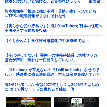
原爆を持たないと負ける」と言われびっくり！ 被団協
代表（85）も中学生に「核を持たないで日本...
熊本県知事「報道に強い不満・苦情が寄せられている」
→TBSの報道特集がまさにそれな件
【明らかな犯罪行為です】海外YouTuberが日本の住宅へ
不法侵入する動画を投稿
【やりかねん】永住許可厳格化で中国SNSでは…
【今はやってない】 審判への性接待疑惑…大韓サッカー
協会が声明「現在は一切発生していない」
「I’ll be back が言えないので I will be back にさせてほ
しい」映画史に残る決め台詞、本人は変更を頼んでいた
海外F1記者「ホンダは2027年もしくは2028年のはじめ
にはF1で再びトップに戻れると確信」他