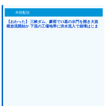
外部配信
【おわった】 三峡ダム、豪雨で13基の水門を開き大規
模放流開始か 下流の工場地帯に洪水流入で崩壊はじま
る