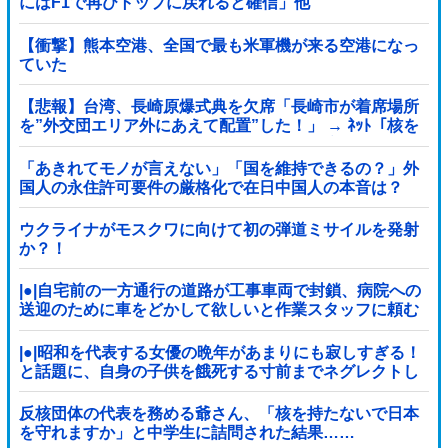
にはF1で再びトップに戻れると確信」他
【衝撃】熊本空港、全国で最も米軍機が来る空港になっ
ていた
【悲報】台湾、長崎原爆式典を欠席「長崎市が着席場所
を”外交団エリア外にあえて配置”した！」 → ﾈｯﾄ「核を
持つ中国に屈指した！」「失礼すぎ」「台湾は筋通し
た！」ｗｗｗｗｗ
「あきれてモノが言えない」「国を維持できるの？」外
国人の永住許可要件の厳格化で在日中国人の本音は？
ウクライナがモスクワに向けて初の弾道ミサイルを発射
か？！
|●|自宅前の一方通行の道路が工事車両で封鎖、病院への
送迎のために車をどかして欲しいと作業スタッフに頼む
と……
|●|昭和を代表する女優の晩年があまりにも寂しすぎる！
と話題に、自身の子供を餓死する寸前までネグレクトし
た挙句……
反核団体の代表を務める爺さん、「核を持たないで日本
を守れますか」と中学生に詰問された結果……