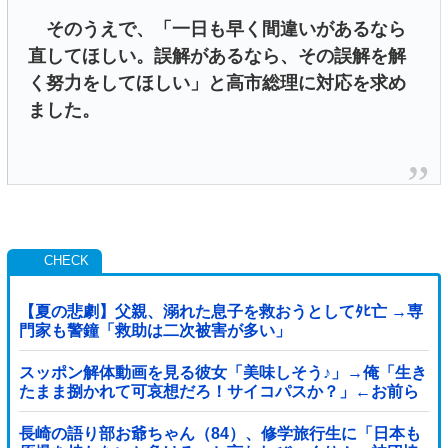
そのうえで、「一日も早く間違いがあるなら
直してほしい。誤解があるなら、その誤解を解
く努力をしてほしい」と高市総理に対応を求め
ました。
【夏の悲劇】父親、溺れた息子を救おうとしてﾀﾋ亡 →専
門家も警鐘「救助は二次被害が多い」
スッポン解体動画を見る彼女「美味しそう♪」→俺「生き
たまま捌かれて可哀想だろ！サイコパスか？」←お前ら
どっち？
長崎の語り部お爺ちゃん（84）、修学旅行生に「日本も