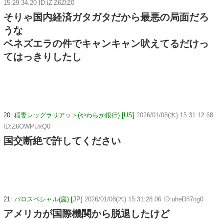
15:29:34.20 ID:iZiZ6ZtZ0
そりゃ国内経済ガタガタだから最悪の局面だろ
うな
ベネズエラの件でキャンキャン吠えてるだけっ
てはっきりしたし
20:
稲妻レッグラリアット(やわらか銀行) [US]
2026/01/08(木) 15:31:12.68
ID:Z6OWPUxQ0
国交断絶で許してください
21:
パロスペシャル(庭) [JP]
2026/01/08(木) 15:31:28.06 ID:uheD87og0
アメリカが国際機関から脱退したけど