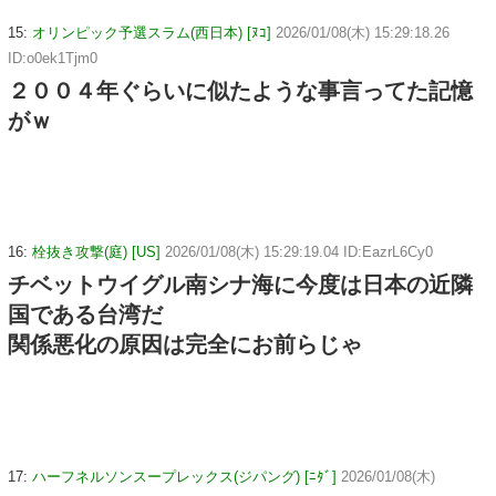
15:
オリンピック予選スラム(西日本) [ﾇｺ]
2026/01/08(木) 15:29:18.26
ID:o0ek1Tjm0
２００４年ぐらいに似たような事言ってた記憶
がｗ
16:
栓抜き攻撃(庭) [US]
2026/01/08(木) 15:29:19.04 ID:EazrL6Cy0
チベットウイグル南シナ海に今度は日本の近隣
国である台湾だ
関係悪化の原因は完全にお前らじゃ
17:
ハーフネルソンスープレックス(ジパング) [ﾆﾀﾞ]
2026/01/08(木)