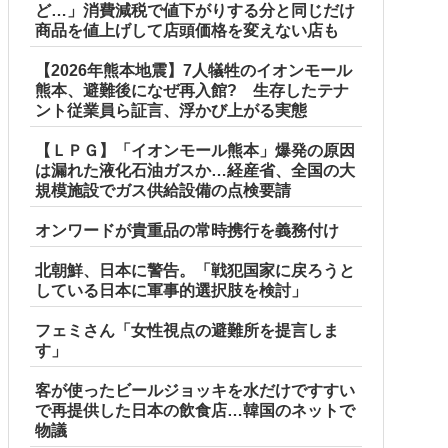
ど…」消費減税で値下がりする分と同じだけ
商品を値上げして店頭価格を変えない店も
【2026年熊本地震】7人犠牲のイオンモール
熊本、避難後になぜ再入館? 生存したテナ
ント従業員ら証言、浮かび上がる実態
【ＬＰＧ】「イオンモール熊本」爆発の原因
は漏れた液化石油ガスか…経産省、全国の大
規模施設でガス供給設備の点検要請
オンワードが貴重品の常時携行を義務付け
北朝鮮、日本に警告。「戦犯国家に戻ろうと
している日本に軍事的選択肢を検討」
w w w w w
フェミさん「女性視点の避難所を提言しま
す」
財務省、高市内閣に完全敗北
客が使ったビールジョッキを水だけですすい
で再提供した日本の飲食店…韓国のネットで
物議