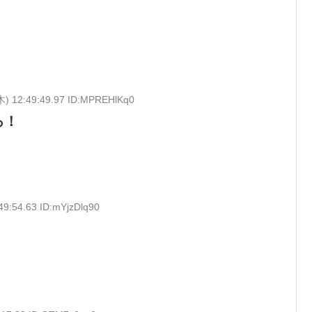
木) 12:49:49.97 ID:MPREHlKq0
ろ！
49:54.63 ID:mYjzDlq90