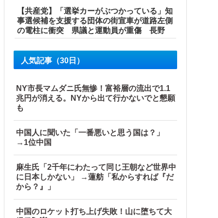
【共産党】「選挙カーがぶつかっている」知
事選候補を支援する団体の街宣車が道路左側
の電柱に衝突 県議と運動員が重傷 長野
【海外の反応】
人気記事（30日）
NY市長マムダニ氏無惨！富裕層の流出で1.1
兆円が消える。NYから出て行かないでと懇願
も
中国人に聞いた「一番悪いと思う国は？」
→1位中国
麻生氏「2千年にわたって同じ王朝など世界中
に日本しかない」 →蓮舫「私からすれば『だ
から？』」
中国のロケット打ち上げ失敗！山に堕ちて大