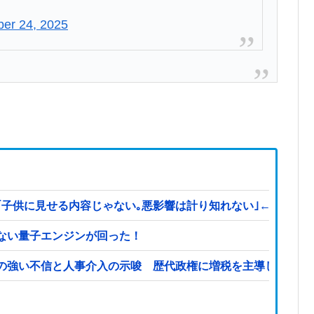
er 24, 2025
見せる内容じゃない｡悪影響は計り知れない｣←これw w w w 
ない量子エンジンが回った！
の強い不信と人事介入の示唆 歴代政権に増税を主導してきた