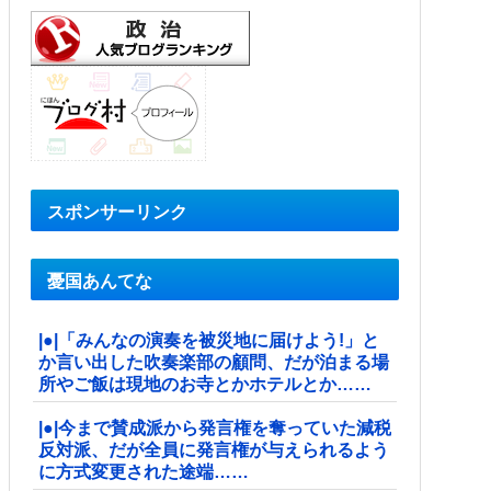
スポンサーリンク
憂国あんてな
|●|「みんなの演奏を被災地に届けよう!」と
か言い出した吹奏楽部の顧問、だが泊まる場
所やご飯は現地のお寺とかホテルとか……
|●|今まで賛成派から発言権を奪っていた減税
反対派、だが全員に発言権が与えられるよう
に方式変更された途端……