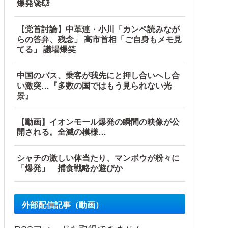
爆発🚀💥
【党首討論】中革連・小川「カンペ読みなが
らの答弁、残念」 高市首相「ご自身もメモ見
てる」 議場爆笑
中国のバス、乗客が我先にと押し合いへし合
い激突…『多数の国ではもう見られない光
景』
【動画】イオンモール爆発の瞬間の映像が公
開される。全滅の模様…
シャチの激しい体当たり、マンボウが粉々に
「爆発」 捕食戦略か遊びか
外部配信記事（動画）