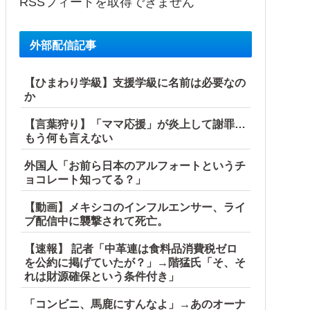
RSSフィードを取得できません
外部配信記事
【ひまわり学級】支援学級に名前は必要なの
か
【言葉狩り】「ママ応援」が炎上して謝罪…
もう何も言えない
外国人「お前ら日本のアルフォートというチ
ョコレート知ってる？」
【動画】メキシコのインフルエンサー、ライ
ブ配信中に襲撃されて死亡。
【速報】 記者「中革連は食料品消費税ゼロ
を公約に掲げていたが？」→階猛氏「そ、そ
れは財源確保という条件付き」
「コンビニ、馬鹿にすんなよ」→あのオーナ