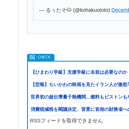
— るぅたそ🐶 (@kohakuototo)
Decemb
【ひまわり学級】支援学級に名前は必要なのか
【悲報】ちいかわの映画を見たイラン人が激怒｢子供に
世界初の超伝導量子熱機関…燃料もピストンも
消費税減税を閣議決定、背景に首相の財務省へ
RSSフィードを取得できません