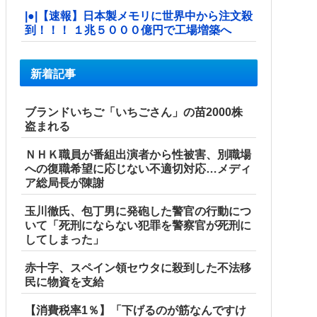
|●|【速報】日本製メモリに世界中から注文殺
到！！！ １兆５０００億円で工場増築へ
新着記事
ブランドいちご「いちごさん」の苗2000株
盗まれる
ＮＨＫ職員が番組出演者から性被害、別職場
への復職希望に応じない不適切対応…メディ
ア総局長が陳謝
玉川徹氏、包丁男に発砲した警官の行動につ
いて「死刑にならない犯罪を警察官が死刑に
してしまった」
赤十字、スペイン領セウタに殺到した不法移
民に物資を支給
【消費税率1％】「下げるのが筋なんですけ