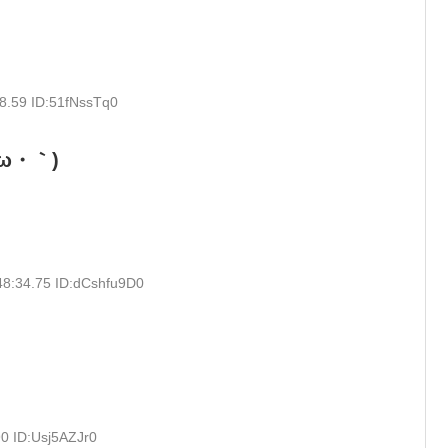
8.59 ID:51fNssTq0
ω・｀)
48:34.75 ID:dCshfu9D0
0 ID:Usj5AZJr0