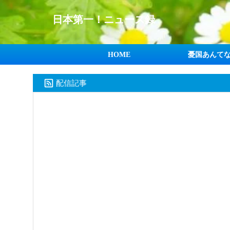
日本第一！ニュース録
HOME
憂国あんて
配信記事