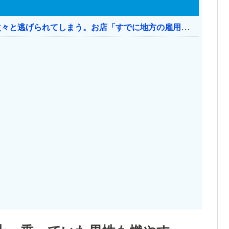
日本のお店、時給1500円でもミャンマー人に次々と逃げられてしまう。お店「すでに地方の雇用は崩壊」