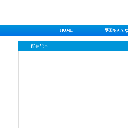
日本第一！ニュース録
HOME
憂国あんて
配信記事