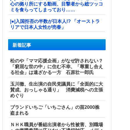
心の拠り所にする動画、目撃者から総ツッコ
ミを食らってしまっており……
|●|入国拒否の半数が日本人!? 「オーストラ
リアで日本人女性が売春」
新着記事
松のや「ママ応援企画」がなぜ許されない？
「窮屈な世の中」に住む不幸、「尊重し合え
る社会」は遠ざかる一方 石原壮一郎氏
玉川徹、生出演の自民党議員に「全面的に大
賛成、おっしゃる通り」 消費減税への主張
めぐり
ブランドいちご「いちごさん」の苗2000株
盗まれる
ＮＨＫ職員が番組出演者から性被害、別職場