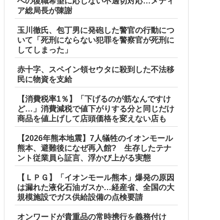
への復職希望に応じない不適切対応…メディ
ア総局長が陳謝
玉川徹氏、包丁男に発砲した警官の行動につ
いて「死刑にならない犯罪を警察官が死刑に
してしまった」
赤十字、スペイン領セウタに殺到した不法移
民に物資を支給
【消費税率1％】「下げるのが筋なんですけ
ど…」消費減税で値下がりする分と同じだけ
商品を値上げして店頭価格を変えない店も
【2026年熊本地震】7人犠牲のイオンモール
熊本、避難後になぜ再入館? 生存したテナ
ント従業員ら証言、浮かび上がる実態
【ＬＰＧ】「イオンモール熊本」爆発の原因
は漏れた液化石油ガスか…経産省、全国の大
規模施設でガス供給設備の点検要請
オンワードが貴重品の常時携行を義務付け