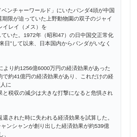
ドベンチャーワールド」にいたパンダ4頭が中国
に返還期限が迫っていた上野動物園の双子のジャイ
レイレイ（メス）を
していた。1972年（昭和47）の日中国交正常化
来日”して以来、日本国内からパンダがいなく
り約1256億6000万円の経済効果があった
均で約41億円の経済効果があり、これだけの経
万人に
果と税収の減少は大きな打撃になると危惧され
還された時に失われる経済効果を試算した。
半、シャンシャンが創り出した経済効果が約539億
し、