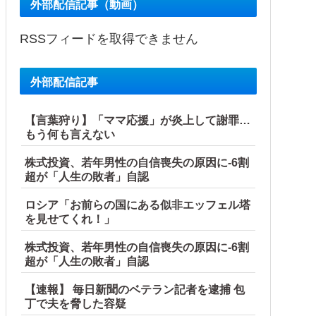
外部配信記事（動画）
RSSフィードを取得できません
外部配信記事
【言葉狩り】「ママ応援」が炎上して謝罪…
もう何も言えない
株式投資、若年男性の自信喪失の原因に-6割
超が「人生の敗者」自認
ロシア「お前らの国にある似非エッフェル塔
を見せてくれ！」
株式投資、若年男性の自信喪失の原因に-6割
超が「人生の敗者」自認
【速報】 毎日新聞のベテラン記者を逮捕 包
丁で夫を脅した容疑