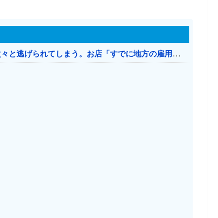
日本のお店、時給1500円でもミャンマー人に次々と逃げられてしまう。お店「すでに地方の雇用は崩壊」