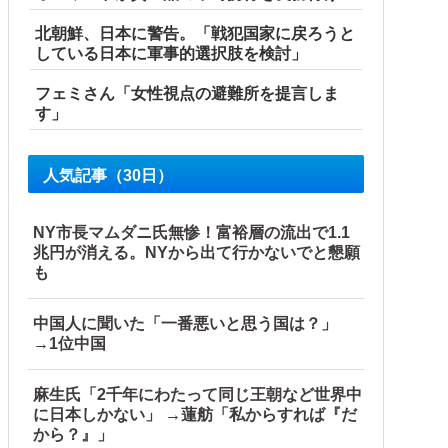
北朝鮮、日本に警告。「戦犯国家に戻ろうと
している日本に軍事的選択肢を検討」
フェミさん「女性視点の避難所を提言しま
す」
人気記事（30日）
NY市長マムダニ氏無惨！富裕層の流出で1.1
兆円が消える。NYから出て行かないでと懇願
も
中国人に聞いた「一番悪いと思う国は？」
→1位中国
麻生氏「2千年にわたって同じ王朝など世界中
に日本しかない」 →蓮舫「私からすれば『だ
から？』」