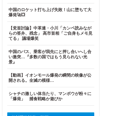
中国のロケット打ち上げ失敗！山に堕ちて大
爆発🚀💥
【党首討論】中革連・小川「カンペ読みなが
らの答弁、残念」 高市首相「ご自身もメモ見
てる」 議場爆笑
中国のバス、乗客が我先にと押し合いへし合
い激突…『多数の国ではもう見られない光
景』
【動画】イオンモール爆発の瞬間の映像が公
す」
開される。全滅の模様…
シャチの激しい体当たり、マンボウが粉々に
「爆発」 捕食戦略か遊びか