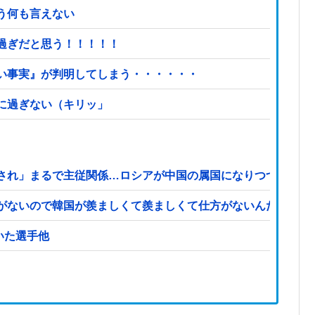
う何も言えない
過ぎだと思う！！！！！
い事実』が判明してしまう・・・・・・
に過ぎない（キリッ」
され」まるで主従関係…ロシアが中国の属国になりつつある！
がないので韓国が羨ましくて羨ましくて仕方がないんだそうで
←思いついた選手他