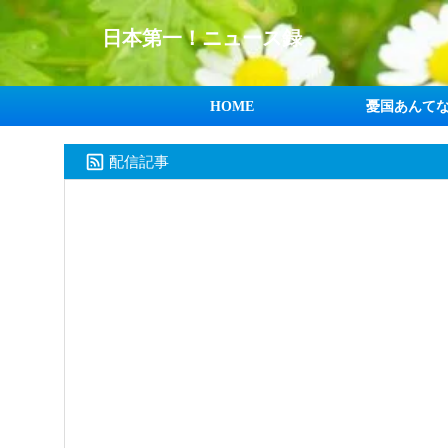
日本第一！ニュース録
HOME
憂国あんて
配信記事