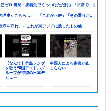
鉄筋ゼロ 当局「接着剤でくっつけただけ」「正常で、品質問題
の理由がこちら…」→「これが正解」「その通りだ…（ブルブ
秩序を守れ」←これが東アジアに残したもの他
ッ
【なんで】竹島ソング
中国人による密漁が止
ム
を歌う韓国アイドルグ
まらない
ループが待望の日本デ
っ
ビュー