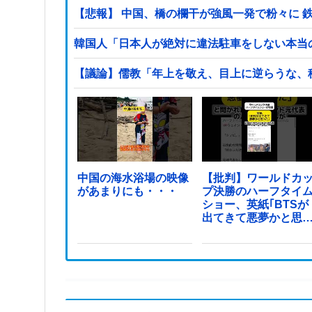
【悲報】 中国、橋の欄干が強風一発で粉々に 
韓国人「日本人が絶対に違法駐車をしない本当
【議論】儒教「年上を敬え、目上に逆らうな、
中国の海水浴場の映像
【批判】ワールドカ
があまりにも・・・
プ決勝のハーフタイ
ショー、英紙｢BTSが
出てきて悪夢かと思
た｣