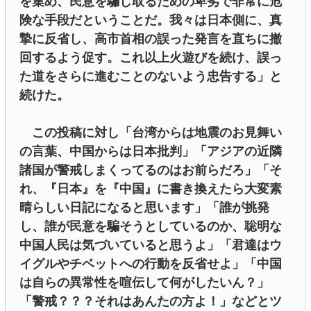
を集め、民意を騙し取るための卑劣で非常に危
険な手段だということだ。我々は日本側に、真
摯に反省し、高市首相の誤った発言を直ちに撤
回するよう促す。これ以上火遊びを続け、誤っ
た道をさらに進むことのないよう忠告する」と
続けた。
この投稿に対し「台湾からは地震のお見舞い
の言葉、中国からは日本批判」「アジアの近隣
諸国が警戒しまくってるのはお前らだろ」「そ
れ、『日本』を『中国』に書き換えたら大変素
晴らしい日記になると思います」「誰が挑発
し、誰が民意を騙そうとしているのか、聡明な
中国人民は気づいていると思うよ」「君達はウ
イグルやチベットへの行動を反省せよ」「中国
は自らの異常性を喧伝して何がしたいん？」
「警戒？？？それはあんたの方よ！」などとツ