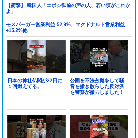
【衝撃】 韓国人「エボシ御前の声の人、若い頃がこれか
よ」
モスバーガー営業利益-52.9%、マクドナルド営業利益
+15.2%他
日本の神社仏閣が22日に
公園を不法占拠をして騒
１回燃えてる。
音を撒き散らした反対派
を警察が撤去しました！