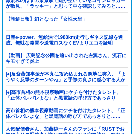
激混みのはずの東京駅で鍵が空いているコインロッカー
が散見、「ラッキー」と思って中を確認してみると……
【朝鮮日報】幻となった「女性天皇」
日産e-power、無給油で1980km走行しギネス記録を達
成、無駄な発電や送電ロスなくEVよりエコを証明
【動画】 広島記念公園を追い出された左翼さん、流石に
キモすぎて炎上
|●|反斎藤知事派が本丸に攻め込まれる窮地に突入、「よ
うやく反撃のターンやね」と手際の良さに感心する人が
続出中
|●|高市首相の熊本視察動画にケチを付けたタレント、
「正体バレバレよな」と黒電話の呼び方であっさり
と……
高市首相の熊本視察動画にケチを付けたタレント、「正
体バレバレよな」と黒電話の呼び方であっさりと……
人気配信者さん、加藤純一さんのファンに「RUSTでお