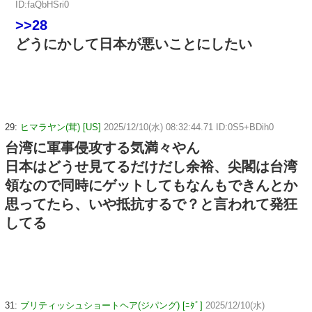
ID:faQbHSri0
>>28
どうにかして日本が悪いことにしたい
29:
ヒマラヤン(茸) [US]
2025/12/10(水) 08:32:44.71 ID:0S5+BDih0
台湾に軍事侵攻する気満々やん
日本はどうせ見てるだけだし余裕、尖閣は台湾
領なので同時にゲットしてもなんもできんとか
思ってたら、いや抵抗するで？と言われて発狂
してる
31:
ブリティッシュショートヘア(ジパング) [ﾆﾀﾞ]
2025/12/10(水)