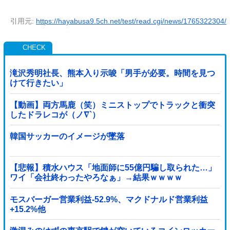
引用元:
https://hayabusa9.5ch.net/test/read.cgi/news/1765322304/
滝沢秀明社長、熊本入り示唆「男手が必要。時間を見つ
けて行きたい」
【動画】両方馬鹿（笑）ミニストップでトラックと衝突
したドラレコが（ノ∇`）
韓国サッカーのイメージが墜落
【悲報】積水ハウス「地面師に55億円騙し取られた…」
ワイ「会社終わったやろなぁ」→結果ｗｗｗｗ
モスバーガー営業利益-52.9%、マクドナルド営業利益
+15.2%他