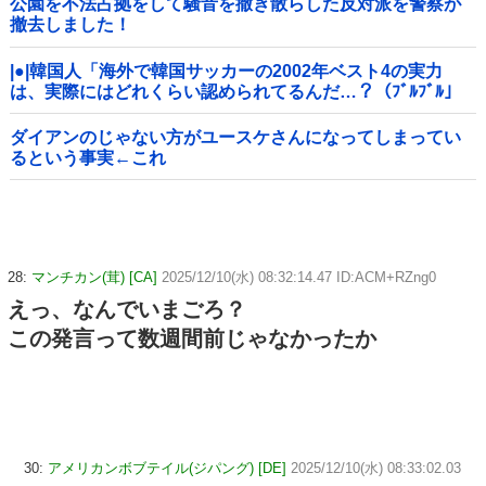
公園を不法占拠をして騒音を撒き散らした反対派を警察が
撤去しました！
|●|韓国人「海外で韓国サッカーの2002年ベスト4の実力
は、実際にはどれくらい認められてるんだ…？（ﾌﾞﾙﾌﾞﾙ」
＝韓国の反応
ダイアンのじゃない方がユースケさんになってしまってい
るという事実←これ
28:
マンチカン(茸) [CA]
2025/12/10(水) 08:32:14.47 ID:ACM+RZng0
えっ、なんでいまごろ？
この発言って数週間前じゃなかったか
30:
アメリカンボブテイル(ジパング) [DE]
2025/12/10(水) 08:33:02.03