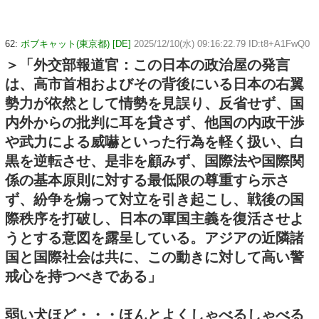
62:
ボブキャット(東京都) [DE]
2025/12/10(水) 09:16:22.79 ID:t8+A1FwQ0
＞「外交部報道官：この日本の政治屋の発言
は、高市首相およびその背後にいる日本の右翼
勢力が依然として情勢を見誤り、反省せず、国
内外からの批判に耳を貸さず、他国の内政干渉
や武力による威嚇といった行為を軽く扱い、白
黒を逆転させ、是非を顧みず、国際法や国際関
係の基本原則に対する最低限の尊重すら示さ
ず、紛争を煽って対立を引き起こし、戦後の国
際秩序を打破し、日本の軍国主義を復活させよ
うとする意図を露呈している。アジアの近隣諸
国と国際社会は共に、この動きに対して高い警
戒心を持つべきである」
弱い犬ほど・・・ほんとよくしゃべるしゃべる