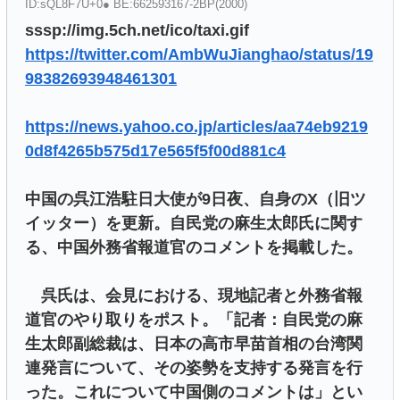
ID:sQL8F7U+0● BE:662593167-2BP(2000)
sssp://img.5ch.net/ico/taxi.gif
https://twitter.com/AmbWuJianghao/status/19
98382693948461301
https://news.yahoo.co.jp/articles/aa74eb9219
0d8f4265b575d17e565f5f00d881c4
中国の呉江浩駐日大使が9日夜、自身のX（旧ツ
イッター）を更新。自民党の麻生太郎氏に関す
る、中国外務省報道官のコメントを掲載した。
呉氏は、会見における、現地記者と外務省報
道官のやり取りをポスト。「記者：自民党の麻
生太郎副総裁は、日本の高市早苗首相の台湾関
連発言について、その姿勢を支持する発言を行
った。これについて中国側のコメントは」とい