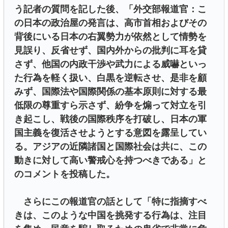
う記者の質問を記した後、「外交部報道官：こ
の日本の政治屋の発言は、高市首相およびその
背後にいる日本の右翼勢力が依然として情勢を
見誤り、反省せず、国内外からの批判に耳を貸
さず、他国の内政干渉や武力による威嚇といっ
た行為を軽く扱い、白黒を逆転させ、是非を顧
みず、国際法や国際関係の基本原則に対する最
低限の尊重すら示さず、紛争を煽って対立を引
き起こし、戦後の国際秩序を打破し、日本の軍
国主義を復活させようとする意図を露呈してい
る。アジアの近隣諸国と国際社会は共に、この
動きに対して高い警戒心を持つべきである」と
のコメントを投稿した。
さらにこの報道官の話として「特に指摘すべ
きは、このような中国を挑発する行為は、注目