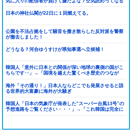
気に入りの配信者が負けて嫌だよな？空気読めってなる
よな？その結果がVCR。お前らVCR向いて...
日本の神社仏閣が22日に１回燃えてる。
公園を不法占拠をして騒音を撒き散らした反対派を警察
が撤去しました！
どうなる？河合ゆうすけが県知事選へ立候補！
韓国人「意外に日本との関係が深い地球の裏側の国がこ
ちらです‥」→「国境を越えた驚くべき歴史のつなが
り‥」
海外「その通り！」日本人ならどこでも発展させると語
る世界的大富豪に海外が大騒ぎ
韓国人「日本の気象庁が発表した“スーパー台風13号”の
予想進路をご覧ください・・・」→「これ韓国は完全に
直撃なんだけど」「信じませんｗｗｗ」