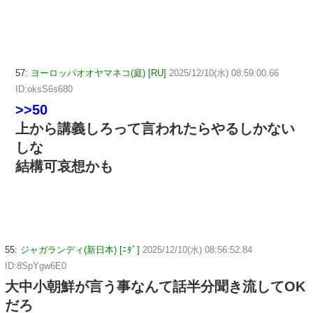
57:
ヨーロッパオオヤマネコ(庭) [RU]
2025/12/10(水) 08:59:00.66
ID:oksS6s680
>>50
上から講義しろって言われたらやるしかない
しな
結構可哀想かも
55:
ジャガランディ(新日本) [ﾆﾀﾞ]
2025/12/10(水) 08:56:52.84
ID:8SpYgw6E0
大中小朝鮮が言う事なんて話半分聞き流してOK
だろ