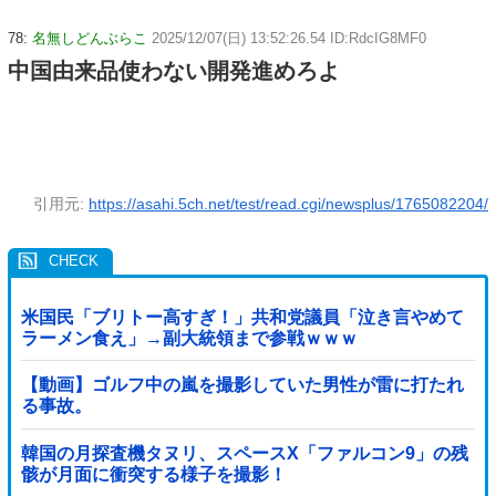
78:
名無しどんぶらこ
2025/12/07(日) 13:52:26.54 ID:RdcIG8MF0
中国由来品使わない開発進めろよ
引用元:
https://asahi.5ch.net/test/read.cgi/newsplus/1765082204/
米国民「ブリトー高すぎ！」共和党議員「泣き言やめて
ラーメン食え」→副大統領まで参戦ｗｗｗ
【動画】ゴルフ中の嵐を撮影していた男性が雷に打たれ
る事故。
韓国の月探査機タヌリ、スペースX「ファルコン9」の残
骸が月面に衝突する様子を撮影！