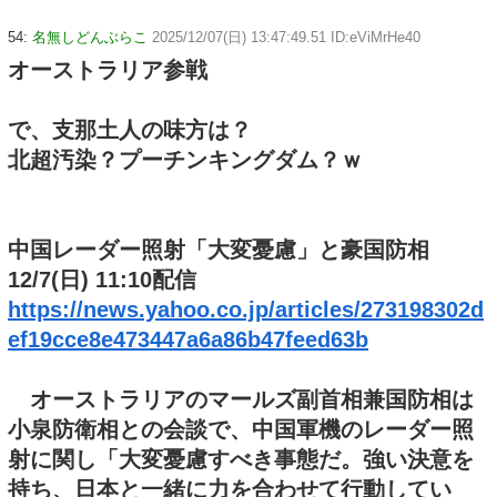
54:
名無しどんぶらこ
2025/12/07(日) 13:47:49.51 ID:eViMrHe40
オーストラリア参戦
で、支那土人の味方は？
北超汚染？プーチンキングダム？ｗ
中国レーダー照射「大変憂慮」と豪国防相
12/7(日) 11:10配信
https://news.yahoo.co.jp/articles/273198302d
ef19cce8e473447a6a86b47feed63b
オーストラリアのマールズ副首相兼国防相は
小泉防衛相との会談で、中国軍機のレーダー照
射に関し「大変憂慮すべき事態だ。強い決意を
持ち、日本と一緒に力を合わせて行動してい