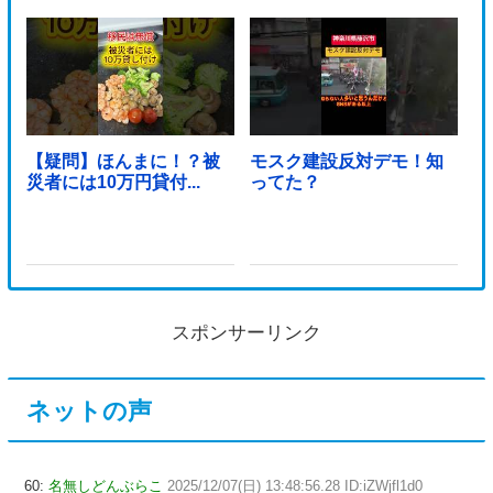
【疑問】ほんまに！？被
モスク建設反対デモ！知
災者には10万円貸付...
ってた？
スポンサーリンク
ネットの声
60:
名無しどんぶらこ
2025/12/07(日) 13:48:56.28 ID:iZWjfl1d0