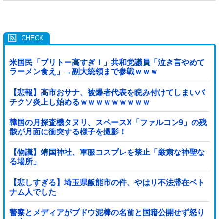
米国民「ブリトー高すぎ！」共和党議員「泣き言やめて
ラーメン食え」→副大統領まで参戦ｗｗｗ
【悲報】高市おサナ、被爆者代表を睨み付けてしまいバ
チクソ炎上し始めるｗｗｗｗｗｗｗｗｗ
韓国の月探査機タヌリ、スペースX「ファルコン9」の残
骸が月面に衝突する様子を撮影！
【物議】靖国神社、軍服コスプレを禁止「厳粛な神聖な
る場所」
【悲しすぎる】埼玉県飯能市の件、やはり不法滞在ベト
ナム人でした
警察とメディアがブドウ泥棒の名前と国籍公開せず怒り