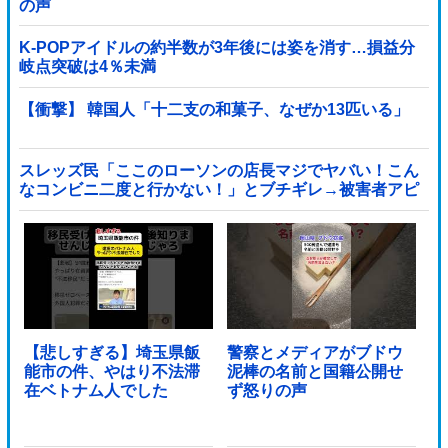
の声
K-POPアイドルの約半数が3年後には姿を消す…損益分
岐点突破は4％未満
【衝撃】 韓国人「十二支の和菓子、なぜか13匹いる」
スレッズ民「ここのローソンの店長マジでヤバい！こん
なコンビニ二度と行かない！」とブチギレ→被害者アピ
するも「ヤバイのはお前だよ」とツッコミ殺到ｗｗｗｗ
ｗｗｗ他
【悲しすぎる】埼玉県飯
警察とメディアがブドウ
能市の件、やはり不法滞
泥棒の名前と国籍公開せ
在ベトナム人でした
ず怒りの声