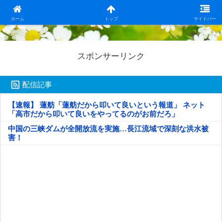
日本第一！ニュース録
ホーム
トップ
サイドバー
スポンサーリンク
配信記事
【速報】 蓮舫「蓮舫だから叩いて良いという報道」 ネット
「高市だから叩いて良いをやってるのがお前だろ」
中国の三峡ダムが全開放流を実施…長江流域で深刻な洪水被
害！