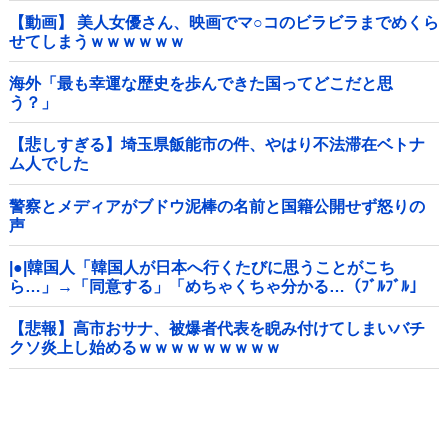
他
【動画】 美人女優さん、映画でマ○コのビラビラまでめくら
せてしまうｗｗｗｗｗｗ
海外「最も幸運な歴史を歩んできた国ってどこだと思
う？」
【悲しすぎる】埼玉県飯能市の件、やはり不法滞在ベトナ
ム人でした
警察とメディアがブドウ泥棒の名前と国籍公開せず怒りの
声
|●|韓国人「韓国人が日本へ行くたびに思うことがこち
ら…」→「同意する」「めちゃくちゃ分かる…（ﾌﾞﾙﾌﾞﾙ」
＝韓国の反応
【悲報】高市おサナ、被爆者代表を睨み付けてしまいバチ
クソ炎上し始めるｗｗｗｗｗｗｗｗｗ