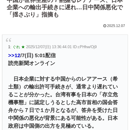
企業への輸出手続きに遅れ…日中関係悪化で
「揺さぶり」指摘も
2025.12.07
1:
ぐれ ★
2025/12/07(日) 13:36:44.01 ID:cPHhw/Oj9
>>12
/7(日) 5:01配信
読売新聞オンライン
日本企業に対する中国からのレアアース（希
土類）の輸出許可手続きが、通常より遅れてい
ることが分かった。台湾有事を日本の「存立危
機事態」に認定しうるとした高市首相の国会答
弁から７日で１か月となるが、答弁を受けた日
中関係の悪化が背景にある可能性がある。日本
政府は中国側の出方を見極めている。