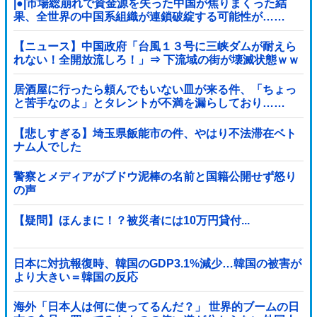
|●|市場総崩れで資金源を失った中国が焦りまくった結
果、全世界の中国系組織が連鎖破綻する可能性が……
【ニュース】中国政府「台風１３号に三峡ダムが耐えら
れない！全開放流しろ！」⇒ 下流域の街が壊滅状態ｗｗ
ｗｗｗ
居酒屋に行ったら頼んでもいない皿が来る件、「ちょっ
と苦手なのよ」とタレントが不満を漏らしており……
【悲しすぎる】埼玉県飯能市の件、やはり不法滞在ベト
ナム人でした
警察とメディアがブドウ泥棒の名前と国籍公開せず怒り
の声
【疑問】ほんまに！？被災者には10万円貸付...
日本に対抗報復時、韓国のGDP3.1%減少…韓国の被害が
より大きい＝韓国の反応
海外「日本人は何に使ってるんだ？」 世界的ブームの日