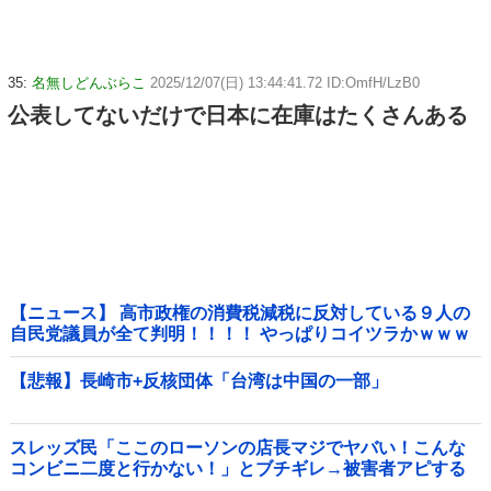
35:
名無しどんぶらこ
2025/12/07(日) 13:44:41.72 ID:OmfH/LzB0
公表してないだけで日本に在庫はたくさんある
【ニュース】 高市政権の消費税減税に反対している９人の
自民党議員が全て判明！！！！ やっぱりコイツラかｗｗｗ
ｗｗ
【悲報】長崎市+反核団体「台湾は中国の一部」
スレッズ民「ここのローソンの店長マジでヤバい！こんな
コンビニ二度と行かない！」とブチギレ→被害者アピする
も「ヤバイのはお前だよ」とツッコミ殺到ｗｗｗｗｗｗｗ