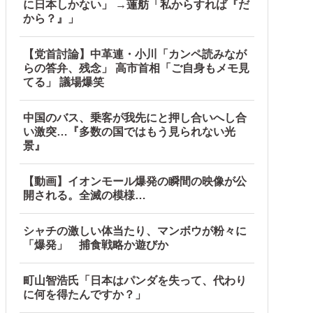
に日本しかない」 →蓮舫「私からすれば『だ
から？』」
【党首討論】中革連・小川「カンペ読みなが
らの答弁、残念」 高市首相「ご自身もメモ見
てる」 議場爆笑
中国のバス、乗客が我先にと押し合いへし合
い激突…『多数の国ではもう見られない光
景』
【動画】イオンモール爆発の瞬間の映像が公
開される。全滅の模様…
シャチの激しい体当たり、マンボウが粉々に
「爆発」 捕食戦略か遊びか
町山智浩氏「日本はパンダを失って、代わり
に何を得たんですか？」