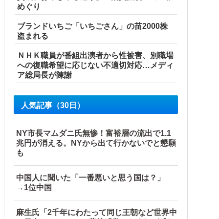
めぐり
ブランドいちご「いちごさん」の苗2000株
盗まれる
ＮＨＫ職員が番組出演者から性被害、別職場
への復職希望に応じない不適切対応…メディ
ア総局長が陳謝
事態に
人気記事（30日）
NY市長マムダニ氏無惨！富裕層の流出で1.1
兆円が消える。NYから出て行かないでと懇願
も
中国人に聞いた「一番悪いと思う国は？」
→1位中国
麻生氏「2千年にわたって同じ王朝など世界中