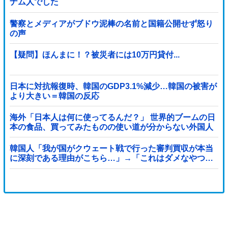
ナム人でした
警察とメディアがブドウ泥棒の名前と国籍公開せず怒り
の声
【疑問】ほんまに！？被災者には10万円貸付...
日本に対抗報復時、韓国のGDP3.1%減少…韓国の被害が
より大きい＝韓国の反応
海外「日本人は何に使ってるんだ？」 世界的ブームの日
本の食品、買ってみたものの使い道が分からない外国人
が続出
韓国人「我が国がクウェート戦で行った審判買収が本当
に深刻である理由がこちら…」→「これはダメなやつ…
（ブルブル」＝韓国の反応