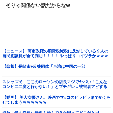
そりゃ関係ない話だからなw
【ニュース】 高市政権の消費税減税に反対している９人の
自民党議員が全て判明！！！！ やっぱりコイツラかｗｗｗ
ｗｗ
【悲報】長崎市+反核団体「台湾は中国の一部」
スレッズ民「ここのローソンの店長マジでヤバい！こんな
コンビニ二度と行かない！」とブチギレ→被害者アピする
も「ヤバイのはお前だよ」とツッコミ殺到ｗｗｗｗｗｗｗ
他
【動画】 美人女優さん、映画でマ○コのビラビラまでめくら
せてしまうｗｗｗｗｗｗ
海外「最も幸運な歴史を歩んできた国ってどこだと思