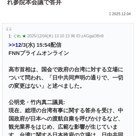
れ参院本会議で答弁
2025.12.04
1:
ぐれ ★
2025/12/04(木) 13:10:13.96 ID:zAGgaOBn9
>>12
/3(水) 15:54配信
FNNプライムオンライン
高市首相は、国会で政府の台湾に対する立場に
ついて問われ、「日中共同声明の通りで、一切
の変更はない」と述べました。
公明党・竹内真二議員:
現在、総理の台湾有事に関する答弁を受け、中
国政府が日本への渡航自粛を呼びかけるなど、
観光業界をはじめ、広範な影響が生じていま
す。台湾に関する日本政府の立場は、日中共同