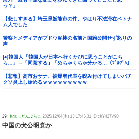
う？」
【悲しすぎる】埼玉県飯能市の件、やはり不法滞在ベトナ
ム人でした
警察とメディアがブドウ泥棒の名前と国籍公開せず怒りの
声
|●|韓国人「韓国人が日本へ行くたびに思うことがこち
ら…」→「同意する」「めちゃくちゃ分かる…（ﾌﾞﾙﾌﾞﾙ」
＝韓国の反応
【悲報】高市おサナ、被爆者代表を睨み付けてしまいバチ
クソ炎上し始めるｗｗｗｗｗｗｗｗｗ
29:
名無しどんぶらこ
2025/12/04(木) 13:17:43.31 ID:chY427V90
中国の犬公明党か