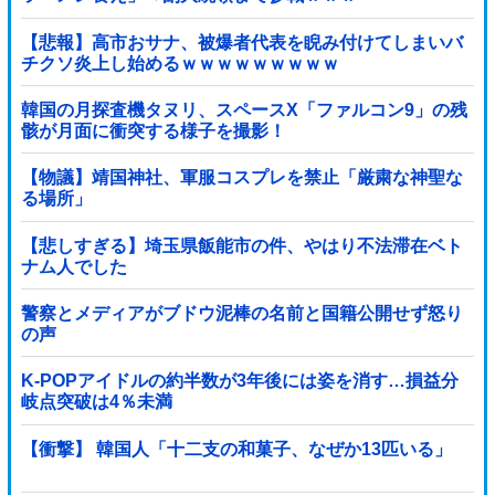
【悲報】高市おサナ、被爆者代表を睨み付けてしまいバ
チクソ炎上し始めるｗｗｗｗｗｗｗｗｗ
韓国の月探査機タヌリ、スペースX「ファルコン9」の残
骸が月面に衝突する様子を撮影！
【物議】靖国神社、軍服コスプレを禁止「厳粛な神聖な
る場所」
【悲しすぎる】埼玉県飯能市の件、やはり不法滞在ベト
ナム人でした
警察とメディアがブドウ泥棒の名前と国籍公開せず怒り
の声
K-POPアイドルの約半数が3年後には姿を消す…損益分
岐点突破は4％未満
【衝撃】 韓国人「十二支の和菓子、なぜか13匹いる」