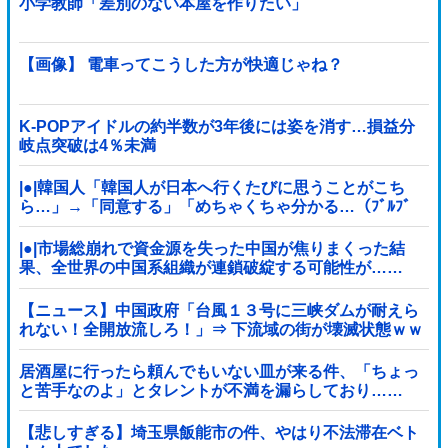
小学教師「差別のない本屋を作りたい」
【画像】 電車ってこうした方が快適じゃね？
K-POPアイドルの約半数が3年後には姿を消す…損益分
岐点突破は4％未満
|●|韓国人「韓国人が日本へ行くたびに思うことがこち
ら…」→「同意する」「めちゃくちゃ分かる…（ﾌﾞﾙﾌﾞ
ﾙ」＝韓国の反応
|●|市場総崩れで資金源を失った中国が焦りまくった結
果、全世界の中国系組織が連鎖破綻する可能性が……
【ニュース】中国政府「台風１３号に三峡ダムが耐えら
れない！全開放流しろ！」⇒ 下流域の街が壊滅状態ｗｗ
ｗｗｗ
居酒屋に行ったら頼んでもいない皿が来る件、「ちょっ
と苦手なのよ」とタレントが不満を漏らしており……
【悲しすぎる】埼玉県飯能市の件、やはり不法滞在ベト