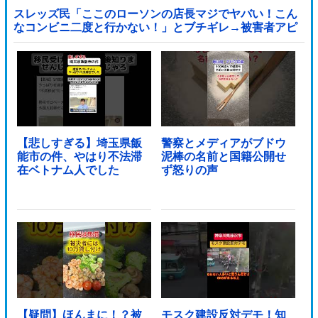
スレッズ民「ここのローソンの店長マジでヤバい！こん
なコンビニ二度と行かない！」とブチギレ→被害者アピ
するも「ヤバイのはお前だよ」とツッコミ殺到ｗｗｗｗ
ｗｗｗ他
【悲しすぎる】埼玉県飯
警察とメディアがブドウ
能市の件、やはり不法滞
泥棒の名前と国籍公開せ
在ベトナム人でした
ず怒りの声
【疑問】ほんまに！？被
モスク建設反対デモ！知