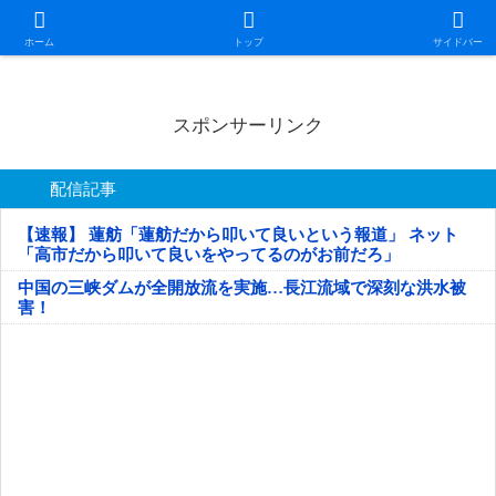
日本第一！ニュース録
ホーム
トップ
サイドバー
スポンサーリンク
配信記事
【速報】 蓮舫「蓮舫だから叩いて良いという報道」 ネット
「高市だから叩いて良いをやってるのがお前だろ」
中国の三峡ダムが全開放流を実施…長江流域で深刻な洪水被
害！