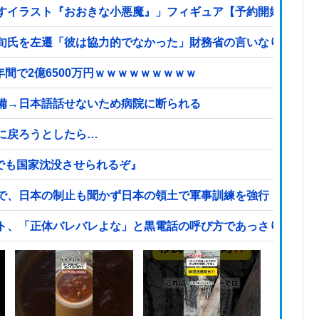
すイラスト『おおきな小悪魔』」フィギュア【予約開始】
旬氏を左遷「彼は協力的でなかった」財務省の言いなりではな
報】 福岡県議会「海外視察費」公表！ 3年間で2億6500万円ｗｗｗｗｗｗｗｗｗ
備→日本語話せないため病院に断られる
に戻ろうとしたら…
でも国家沈没させられるぞ』
で、日本の制止も聞かず日本の領土で軍事訓練を強行
ト、「正体バレバレよな」と黒電話の呼び方であっさりと……