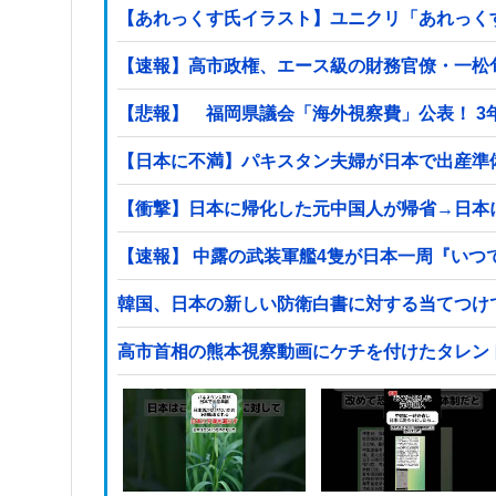
【あれっくす氏イラスト】ユニクリ「あれっく
【速報】高市政権、エース級の財務官僚・一松
【悲
【日本に不満】パキスタン夫婦が日本で出産準
【衝撃】日本に帰化した元中国人が帰省→日本
【速報】 中露の武装軍艦4隻が日本一周『いつ
韓国、日本の新しい防衛白書に対する当てつけ
高市首相の熊本視察動画にケチを付けたタレン