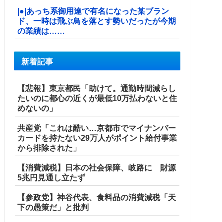
|●|あっち系御用達で有名になった某ブラン
ド、一時は飛ぶ鳥を落とす勢いだったが今期
の業績は……
新着記事
【悲報】東京都民「助けて。通勤時間減らし
たいのに都心の近くが最低10万払わないと住
めないの」
共産党「これは酷い…京都市でマイナンバー
カードを持たない29万人がポイント給付事業
から排除された」
【消費減税】日本の社会保障、岐路に 財源
5兆円見通し立たず
【参政党】神谷代表、食料品の消費減税「天
下の愚策だ」と批判