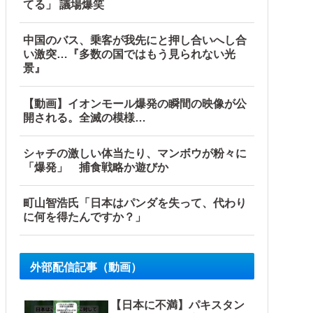
てる」 議場爆笑
中国のバス、乗客が我先にと押し合いへし合
い激突…『多数の国ではもう見られない光
景』
【動画】イオンモール爆発の瞬間の映像が公
開される。全滅の模様…
シャチの激しい体当たり、マンボウが粉々に
「爆発」 捕食戦略か遊びか
町山智浩氏「日本はパンダを失って、代わり
に何を得たんですか？」
外部配信記事（動画）
【日本に不満】パキスタン