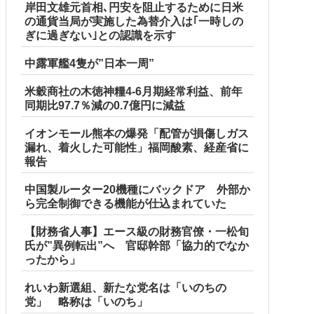
岸田文雄元首相､円安を阻止するために日米
の通貨当局が実施した為替介入は｢一時しの
ぎに過ぎない｣との認識を示す
中露軍艦4隻が”日本一周”
米穀商社の木徳神糧4-6月期経常利益、前年
同期比97.7％減の0.7億円に減益
イオンモール熊本の爆発「配管が損傷しガス
漏れ、着火した可能性」福岡酸素、経産省に
報告
中国製ルーター20機種にバックドア 外部か
ら完全制御できる機能が仕込まれていた
【財務省人事】エース級の財務官僚・一松旬
氏が”異例転出”へ 官邸幹部「協力的でなか
ったから」
れいわ新選組、新たな党名は「いのちの
党」 略称は「いのち」