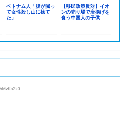
し
ベトナム人「腹が減っ
【移民政策反対】イオ
日
て女性殺し山に捨て
ンの売り場で唐揚げを
…
た」
食う中国人の子供
:7hMvKa2k0