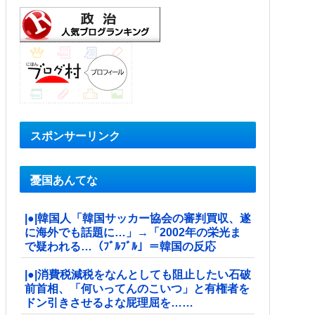
スポンサーリンク
憂国あんてな
|●|韓国人「韓国サッカー協会の審判買収、遂
に海外でも話題に…」→「2002年の栄光ま
で疑われる…（ﾌﾞﾙﾌﾞﾙ」＝韓国の反応
|●|消費税減税をなんとしても阻止したい石破
前首相、「何いってんのこいつ」と有権者を
ドン引きさせるよな屁理屈を……