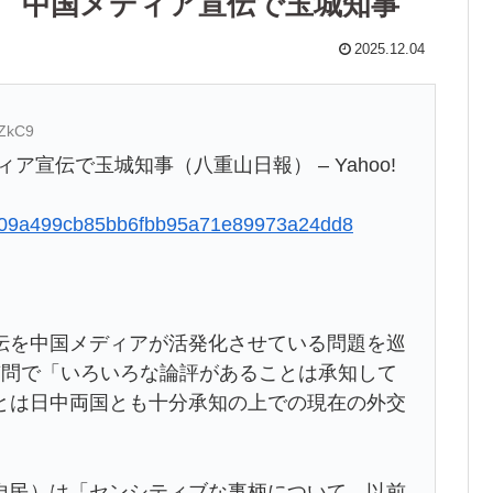
」 中国メディア宣伝で玉城知事
2025.12.04
TZkC9
宣伝で玉城知事（八重山日報） – Yahoo!
552209a499cb85bb6fbb95a71e89973a24dd8
を中国メディアが活発化させている問題を巡
質問で「いろいろな論評があることは承知して
とは日中両国とも十分承知の上での現在の外交
民）は「センシティブな事柄について、以前