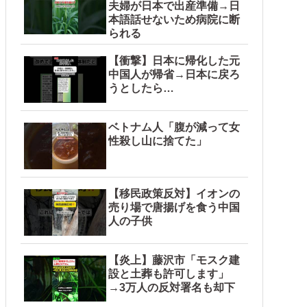
夫婦が日本で出産準備→日
本語話せないため病院に断
られる
【衝撃】日本に帰化した元
中国人が帰省→日本に戻ろ
うとしたら…
ベトナム人「腹が減って女
性殺し山に捨てた」
【移民政策反対】イオンの
売り場で唐揚げを食う中国
人の子供
【炎上】藤沢市「モスク建
設と土葬も許可します」
→3万人の反対署名も却下