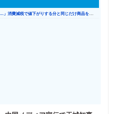
【消費税率1％】 「下げるのが筋なんですけど…」消費減税で値下がりする分と同じだけ商品を値上げして店頭価格を変えない店も