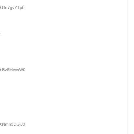
ID:De7gvYTp0
わ
ID:Bv6McvxW0
ID:Nmn3DGjJ0