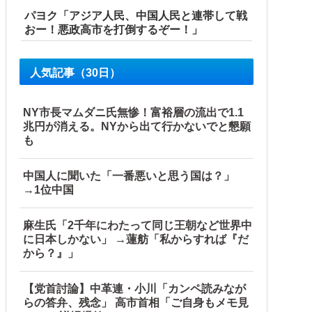
パヨク「アジア人民、中国人民と連帯して戦
おー！悪政高市を打倒するぞー！」
いことが判明
人気記事（30日）
NY市長マムダニ氏無惨！富裕層の流出で1.1
兆円が消える。NYから出て行かないでと懇願
も
中国人に聞いた「一番悪いと思う国は？」
→1位中国
他
麻生氏「2千年にわたって同じ王朝など世界中
に日本しかない」 →蓮舫「私からすれば『だ
から？』」
【党首討論】中革連・小川「カンペ読みなが
らの答弁、残念」 高市首相「ご自身もメモ見