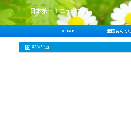
日本第一！ニュース録
HOME
憂国あんて
配信記事