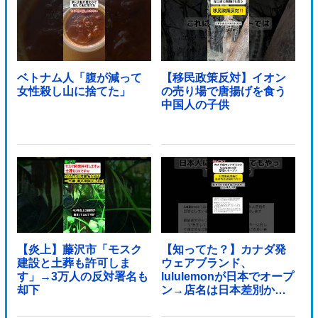
ベトナム人「腹が減って
【移民政策反対】イオン
女性殺し山に捨てた」
の売り場で唐揚げを食う
中国人の子供
【炎上】藤沢市「モスク
【知ってた？】カナダ発
建設と土葬も許可しま
ウェアブランド、
す」→3万人の反対署名も
lululemonが日本でオープ
却下
ン→店名は日本差別から
できた？