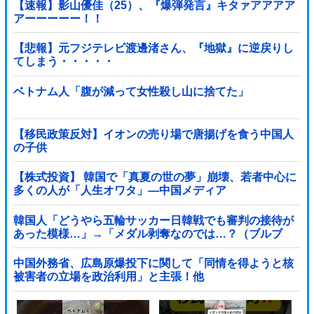
【速報】影山優佳（25）、『爆弾発言』キタァアアアア
アーーーーー！！
【悲報】元フジテレビ渡邊渚さん、『地獄』に逆戻りし
てしまう・・・・・
ベトナム人「腹が減って女性殺し山に捨てた」
【移民政策反対】イオンの売り場で唐揚げを食う中国人
の子供
【株式投資】 韓国で「真夏の世の夢」崩壊、若者中心に
多くの人が「人生オワタ」―中国メディア
韓国人「どうやら五輪サッカー日韓戦でも審判の接待が
あった模様…」→「メダル剥奪なのでは…？（ブルブ
ル」＝韓国の反応
中国外務省、広島原爆投下に関して「同情を得ようと核
被害者の立場を政治利用」と主張！他