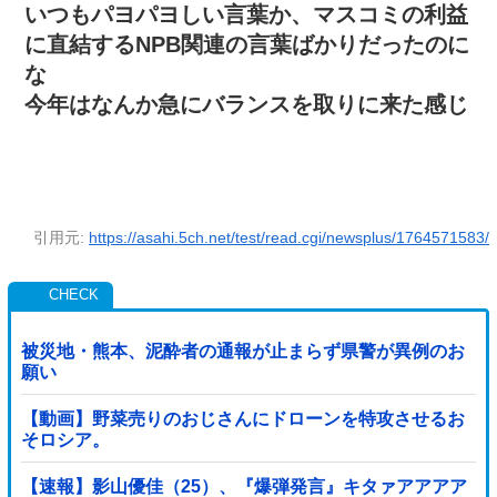
いつもパヨパヨしい言葉か、マスコミの利益
に直結するNPB関連の言葉ばかりだったのに
な
今年はなんか急にバランスを取りに来た感じ
引用元:
https://asahi.5ch.net/test/read.cgi/newsplus/1764571583/
被災地・熊本、泥酔者の通報が止まらず県警が異例のお
願い
【動画】野菜売りのおじさんにドローンを特攻させるお
そロシア。
【速報】影山優佳（25）、『爆弾発言』キタァアアアア