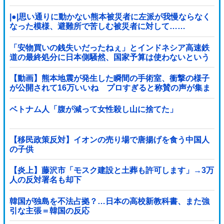
ﾙ」＝韓国の反応
|●|思い通りに動かない熊本被災者に左派が我慢ならなく
なった模様、避難所で苦しむ被災者に対して……
「安物買いの銭失いだったねぇ」とインドネシア高速鉄
道の最終処分に日本側騒然、国家予算は使わないという
と何が財源なんだ？
【動画】熊本地震が発生した瞬間の手術室、衝撃の様子
が公開されて16万いいね プロすぎると称賛の声が集ま
る
ベトナム人「腹が減って女性殺し山に捨てた」
【移民政策反対】イオンの売り場で唐揚げを食う中国人
の子供
【炎上】藤沢市「モスク建設と土葬も許可します」→3万
人の反対署名も却下
韓国が独島を不法占拠？…日本の高校新教科書、また強
引な主張＝韓国の反応