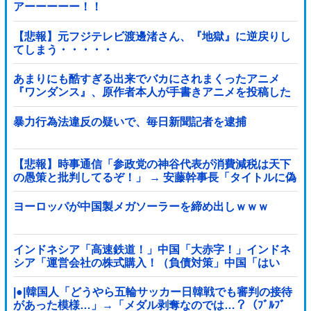
アーーーーー！！
【悲報】元フジテレビ渡邊渚さん、『地獄』に逆戻りし
てしまう・・・・・
あまりにも酷すぎる出来でバカにされまくったアニメ
『ワンダンス』、原作者本人が手書きアニメを投稿した
結果・・・ｗｗｗｗｗｗ他
暴力行為法違反の疑いで、毎日新聞記者を逮捕
【悲報】時事通信「参政党の神谷代表が消費減税は天下
の愚策と批判してるぞ！」 → 安藤幹事長「タイトルに偽
りあり！『参政党は消費税廃止派、減税派』」ｗｗｗｗ
ｗｗｗｗ
ヨーロッパが中国製メガソーラーを締め出しｗｗｗ
インドネシア「高速鉄道！」中国「大赤字！」インドネ
シア「運営会社の株式購入！（負債対策」中国「はい
（巨額負債」インドネシア「700km延伸計画！（実質中
止」→
|●|韓国人「どうやら五輪サッカー日韓戦でも審判の接待
があった模様…」→「メダル剥奪なのでは…？（ﾌﾞﾙﾌﾞ