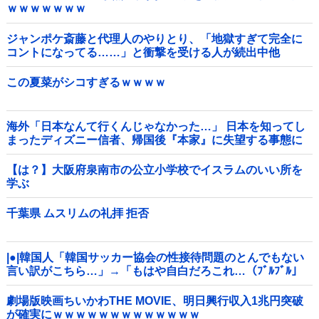
ｗｗｗｗｗｗｗ
ジャンポケ斎藤と代理人のやりとり、「地獄すぎて完全に
コントになってる……」と衝撃を受ける人が続出中他
この夏菜がシコすぎるｗｗｗｗ
海外「日本なんて行くんじゃなかった…」 日本を知ってし
まったディズニー信者、帰国後『本家』に失望する事態に
【は？】大阪府泉南市の公立小学校でイスラムのいい所を
学ぶ
千葉県 ムスリムの礼拝 拒否
|●|韓国人「韓国サッカー協会の性接待問題のとんでもない
言い訳がこちら…」→「もはや自白だろこれ…（ﾌﾞﾙﾌﾞﾙ」
＝韓国の反応
劇場版映画ちいかわTHE MOVIE、明日興行収入1兆円突破
が確実にｗｗｗｗｗｗｗｗｗｗｗｗｗ