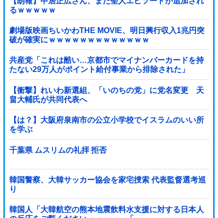
【朗報】中居正広さん、また聖人エピソードが追加され
るｗｗｗｗｗ
劇場版映画ちいかわTHE MOVIE、明日興行収入1兆円突
破が確実にｗｗｗｗｗｗｗｗｗｗｗｗｗ
共産党「これは酷い…京都市でマイナンバーカードを持
たない29万人がポイント給付事業から排除された」
【衝撃】れいわ新選組、「いのちの党」に党名変更 天
畠大輔氏が共同代表へ
【は？】大阪府泉南市の公立小学校でイスラムのいい所
を学ぶ
千葉県 ムスリムの礼拝 拒否
韓国警察、大韓サッカー協会を家宅捜索 代表監督選考巡
り
韓国人「大韓航空の熊本地震飲料水支援に対する日本人