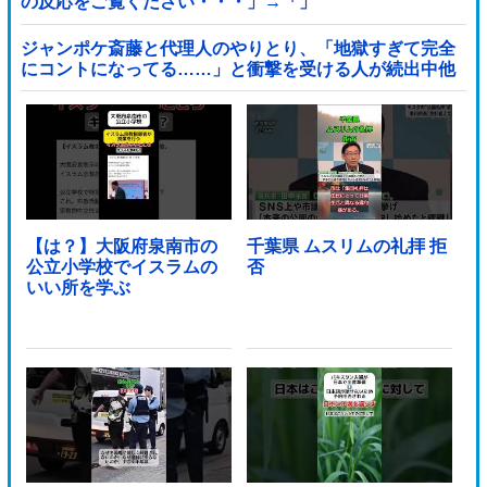
の反応をご覧ください・・・」→「」
ジャンポケ斎藤と代理人のやりとり、「地獄すぎて完全
にコントになってる……」と衝撃を受ける人が続出中他
【は？】大阪府泉南市の
千葉県 ムスリムの礼拝 拒
公立小学校でイスラムの
否
いい所を学ぶ