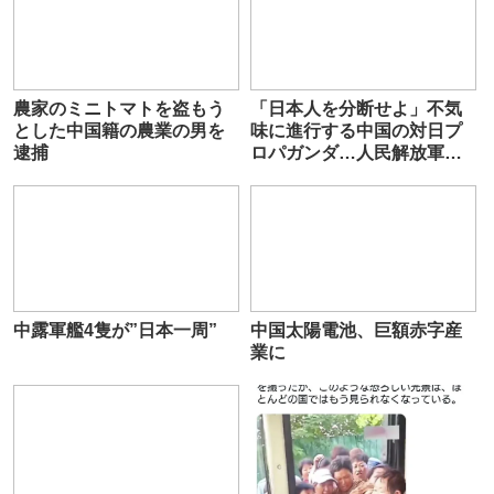
農家のミニトマトを盗もう
「日本人を分断せよ」不気
とした中国籍の農業の男を
味に進行する中国の対日プ
逮捕
ロパガンダ…人民解放軍・
政治工作ドクトリンの全貌
中露軍艦4隻が”日本一周”
中国太陽電池、巨額赤字産
業に