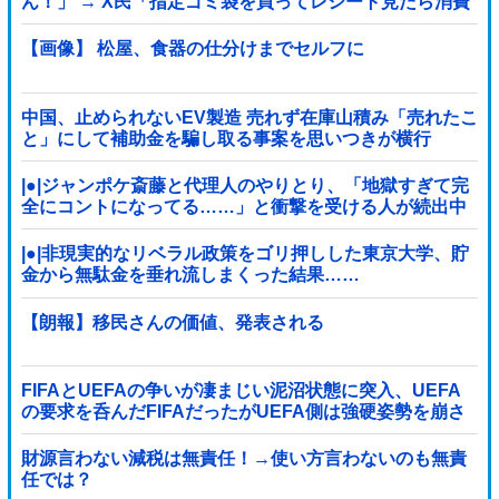
ん！」 → X民「指定ゴミ袋を買ってレシート見たら消費
税はゼロになるんだけど？」ｗｗｗｗｗｗｗｗｗｗｗｗ
ｗｗ
【画像】 松屋、食器の仕分けまでセルフに
中国、止められないEV製造 売れず在庫山積み「売れたこ
と」にして補助金を騙し取る事案を思いつきが横行
|●|ジャンポケ斎藤と代理人のやりとり、「地獄すぎて完
全にコントになってる……」と衝撃を受ける人が続出中
|●|非現実的なリベラル政策をゴリ押しした東京大学、貯
金から無駄金を垂れ流しまくった結果……
【朗報】移民さんの価値、発表される
FIFAとUEFAの争いが凄まじい泥沼状態に突入、UEFA
の要求を呑んだFIFAだったがUEFA側は強硬姿勢を崩さ
ず……
財源言わない減税は無責任！→使い方言わないのも無責
任では？