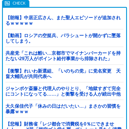
【朗報】中居正広さん、また聖人エピソードが追加され
るｗｗｗｗｗ
【動画】ロシアの空挺兵、パラシュートが開かずに墜落
してしまう。
共産党「これは酷い…京都市でマイナンバーカードを持
たない29万人がポイント給付事業から排除された」
【衝撃】れいわ新選組、「いのちの党」に党名変更 天
畠大輔氏が共同代表へ
ジャンポケ斎藤と代理人のやりとり、「地獄すぎて完全
にコントになってる……」と衝撃を受ける人が続出中他
大久保佳代子「休みの日はだいたい…」まさかの習慣を
暴露ｗｗｗ
【悲報】財務省「レジ都合で消費税を0％にできませ