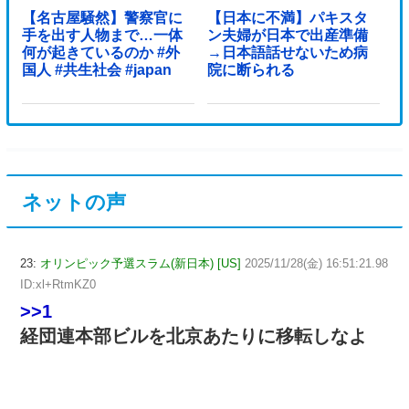
【名古屋騒然】警察官に
【日本に不満】パキスタ
手を出す人物まで…一体
ン夫婦が日本で出産準備
何が起きているのか #外
→日本語話せないため病
国人 #共生社会 #japan
院に断られる
ネットの声
23:
オリンピック予選スラム(新日本) [US]
2025/11/28(金) 16:51:21.98
ID:xl+RtmKZ0
>>1
経団連本部ビルを北京あたりに移転しなよ