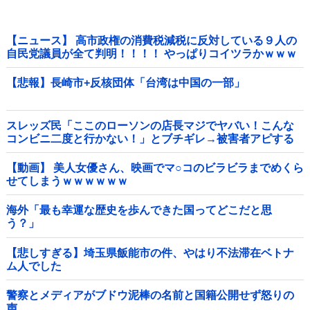
【ニュース】 高市政権の消費税減税に反対している９人の
自民党議員が全て判明！！！！ やっぱりコイツラかｗｗｗ
ｗｗ
【悲報】長崎市+反核団体「台湾は中国の一部」
スレッズ民「ここのローソンの店長マジでヤバい！こんな
コンビニ二度と行かない！」とブチギレ→被害者アピする
も「ヤバイのはお前だよ」とツッコミ殺到ｗｗｗｗｗｗｗ
他
【動画】 美人女優さん、映画でマ○コのビラビラまでめくら
せてしまうｗｗｗｗｗｗ
海外「最も幸運な歴史を歩んできた国ってどこだと思
う？」
【悲しすぎる】埼玉県飯能市の件、やはり不法滞在ベトナ
ム人でした
警察とメディアがブドウ泥棒の名前と国籍公開せず怒りの
声