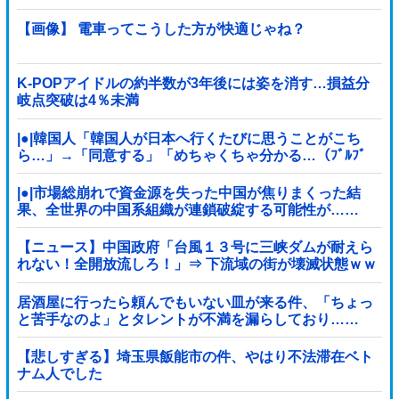
【画像】 電車ってこうした方が快適じゃね？
K-POPアイドルの約半数が3年後には姿を消す…損益分
岐点突破は4％未満
|●|韓国人「韓国人が日本へ行くたびに思うことがこち
ら…」→「同意する」「めちゃくちゃ分かる…（ﾌﾞﾙﾌﾞ
ﾙ」＝韓国の反応
|●|市場総崩れで資金源を失った中国が焦りまくった結
果、全世界の中国系組織が連鎖破綻する可能性が……
【ニュース】中国政府「台風１３号に三峡ダムが耐えら
れない！全開放流しろ！」⇒ 下流域の街が壊滅状態ｗｗ
ｗｗｗ
居酒屋に行ったら頼んでもいない皿が来る件、「ちょっ
と苦手なのよ」とタレントが不満を漏らしており……
【悲しすぎる】埼玉県飯能市の件、やはり不法滞在ベト
ナム人でした