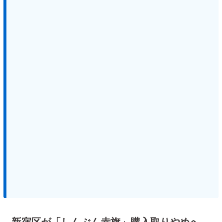
新宿区が「しんぶん赤旗」購入取りやめへ