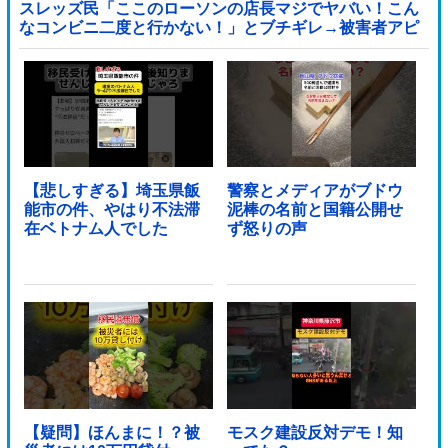
スレッズ民「ここのローソンの店長マジでヤバい！こん
なコンビニ二度と行かない！」とブチギレ→被害者アピ
するも「ヤバイのはお前だよ」とツッコミ殺到ｗｗｗｗ
ｗｗｗ他
【悲しすぎる】埼玉県飯
警察とメディアがブドウ
能市の件、やはり不法滞
泥棒の名前と国籍公開せ
在ベトナム人でした
ず怒りの声
【疑問】ほんまに！？被
モスク建設反対デモ！知