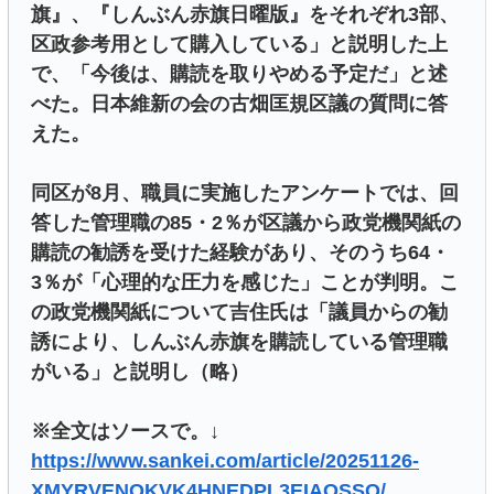
旗』、『しんぶん赤旗日曜版』をそれぞれ3部、
区政参考用として購入している」と説明した上
で、「今後は、購読を取りやめる予定だ」と述
べた。日本維新の会の古畑匡規区議の質問に答
えた。
同区が8月、職員に実施したアンケートでは、回
答した管理職の85・2％が区議から政党機関紙の
購読の勧誘を受けた経験があり、そのうち64・
3％が「心理的な圧力を感じた」ことが判明。こ
の政党機関紙について吉住氏は「議員からの勧
誘により、しんぶん赤旗を購読している管理職
がいる」と説明し（略）
※全文はソースで。↓
https://www.sankei.com/article/20251126-
XMYRVENQKVK4HNEDPL3EIAOSSQ/