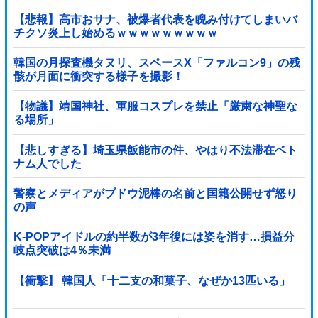
【悲報】高市おサナ、被爆者代表を睨み付けてしまいバ
チクソ炎上し始めるｗｗｗｗｗｗｗｗｗ
韓国の月探査機タヌリ、スペースX「ファルコン9」の残
骸が月面に衝突する様子を撮影！
【物議】靖国神社、軍服コスプレを禁止「厳粛な神聖な
る場所」
【悲しすぎる】埼玉県飯能市の件、やはり不法滞在ベト
ナム人でした
警察とメディアがブドウ泥棒の名前と国籍公開せず怒り
の声
K-POPアイドルの約半数が3年後には姿を消す…損益分
岐点突破は4％未満
【衝撃】 韓国人「十二支の和菓子、なぜか13匹いる」