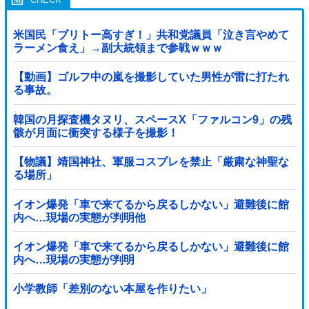
米国民「ブリトー高すぎ！」共和党議員「泣き言やめて
ラーメン食え」→副大統領まで参戦ｗｗｗ
【動画】ゴルフ中の嵐を撮影していた男性が雷に打たれ
る事故。
韓国の月探査機タヌリ、スペースX「ファルコン9」の残
骸が月面に衝突する様子を撮影！
【物議】靖国神社、軍服コスプレを禁止「厳粛な神聖な
る場所」
イオン爆発「車で来てるから戻るしかない」避難後に館
内へ…現場の実態が判明他
イオン爆発「車で来てるから戻るしかない」避難後に館
内へ…現場の実態が判明
小学教師「差別のない本屋を作りたい」