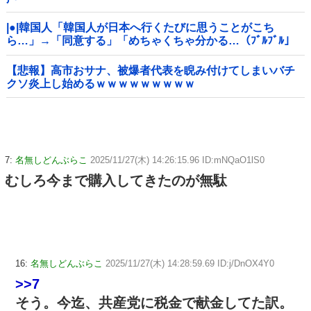
|●|韓国人「韓国人が日本へ行くたびに思うことがこち
ら…」→「同意する」「めちゃくちゃ分かる…（ﾌﾞﾙﾌﾞﾙ」
＝韓国の反応
【悲報】高市おサナ、被爆者代表を睨み付けてしまいバチ
クソ炎上し始めるｗｗｗｗｗｗｗｗｗ
7:
名無しどんぶらこ
2025/11/27(木) 14:26:15.96 ID:mNQaO1lS0
むしろ今まで購入してきたのが無駄
16:
名無しどんぶらこ
2025/11/27(木) 14:28:59.69 ID:j/DnOX4Y0
>>7
そう。今迄、共産党に税金で献金してた訳。