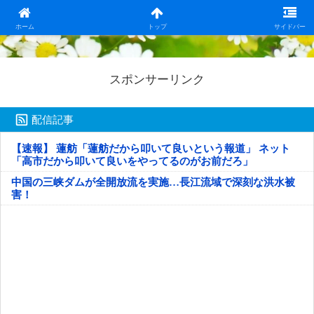
日本第一！ニュース録
ホーム
トップ
サイドバー
スポンサーリンク
配信記事
【速報】 蓮舫「蓮舫だから叩いて良いという報道」 ネット
「高市だから叩いて良いをやってるのがお前だろ」
中国の三峡ダムが全開放流を実施…長江流域で深刻な洪水被
害！