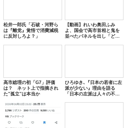
松井一郎氏「石破・河野ら
【動画】れいわ奥田ふみ
は『離党』覚悟で消費減税
よ、国会で高市首相と鬼を
に反対しろよ？」
並べたパネルを出し「どち
らが本物の総理か」
高市総理の初「G7」評価
ひろゆき､『日本の若者に左
は？ ネット上で指摘され
派が少ない』理由を語る
た”孤立”は本当か
「日本の左派は人々の不安
に寄り添っていない」「左
派政党は外国人移民に反対
しない」