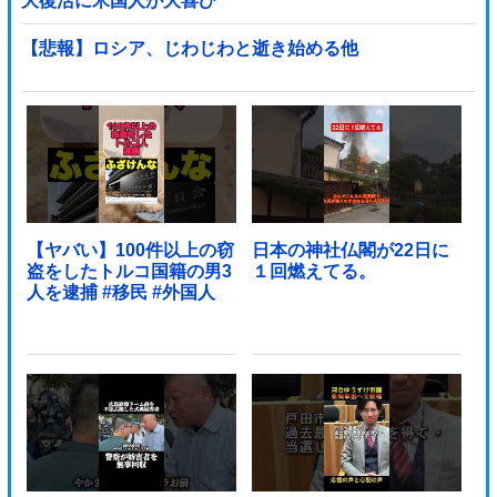
大復活に米国人が大喜び
【悲報】ロシア、じわじわと逝き始める他
【ヤバい】100件以上の窃
日本の神社仏閣が22日に
盗をしたトルコ国籍の男3
１回燃えてる。
人を逮捕 #移民 #外国人