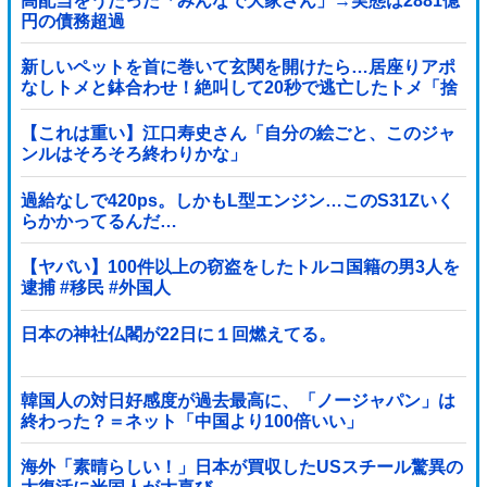
高配当をうたった「みんなで大家さん」→実態は2881億
円の債務超過
新しいペットを首に巻いて玄関を開けたら…居座りアポ
なしトメと鉢合わせ！絶叫して20秒で逃亡したトメ「捨
てないと二度と行ってあげない！」←もう来なくて大丈
夫ですｗ
【これは重い】江口寿史さん「自分の絵ごと、このジャ
ンルはそろそろ終わりかな」
過給なしで420ps。しかもL型エンジン…このS31Zいく
らかかってるんだ…
【ヤバい】100件以上の窃盗をしたトルコ国籍の男3人を
逮捕 #移民 #外国人
日本の神社仏閣が22日に１回燃えてる。
韓国人の対日好感度が過去最高に、「ノージャパン」は
終わった？＝ネット「中国より100倍いい」
海外「素晴らしい！」日本が買収したUSスチール驚異の