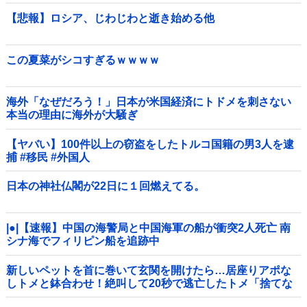
【悲報】ロシア、じわじわと逝き始める他
この夏菜がシコすぎるｗｗｗｗ
海外「なぜだろう！」日本が米国経済にトドメを刺さない
本当の理由に海外が大騒ぎ
【ヤバい】100件以上の窃盗をしたトルコ国籍の男3人を逮
捕 #移民 #外国人
日本の神社仏閣が22日に１回燃えてる。
|●|【速報】中国の海警局と中国海軍の船が衝突2人死亡 南
シナ海でフィリピン船を追跡中
新しいペットを首に巻いて玄関を開けたら…居座りアポな
しトメと鉢合わせ！絶叫して20秒で逃亡したトメ「捨てな
いと二度と行ってあげない！」←もう来なくて大丈夫です