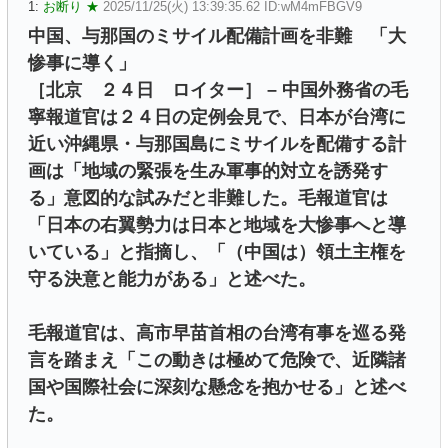
1:
お断り ★
2025/11/25(火) 13:39:35.62 ID:wM4mFBGV9
中国、与那国のミサイル配備計画を非難 「大
惨事に導く」
［北京 ２４日 ロイター］ – 中国外務省の毛
寧報道官は２４日の定例会見で、日本が台湾に
近い沖縄県・与那国島にミサイルを配備する計
画は「地域の緊張を生み軍事的対立を誘発す
る」意図的な試みだと非難した。毛報道官は
「日本の右翼勢力は日本と地域を大惨事へと導
いている」と指摘し、「（中国は）領土主権を
守る決意と能力がある」と述べた。
毛報道官は、高市早苗首相の台湾有事を巡る発
言を踏まえ「この動きは極めて危険で、近隣諸
国や国際社会に深刻な懸念を抱かせる」と述べ
た。