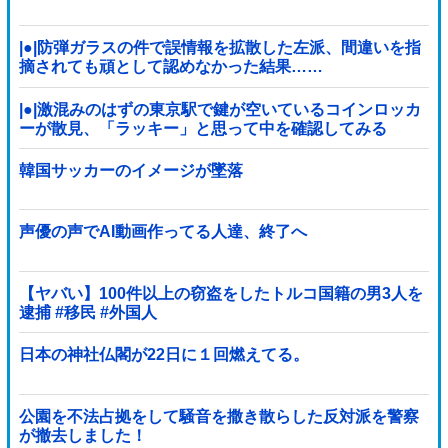
|●|防弾ガラスの件で誤情報を拡散した左派、間違いを指
摘されても頑として認めなかった結果……
|●|激混みのはずの東京駅で鍵が空いているコインロッカ
ーが散見、「ラッキー」と思って中を確認してみる
と……
韓国サッカーのイメージが墜落
声優の声でAI動画作ってる人達、終了へ
【ヤバい】100件以上の窃盗をしたトルコ国籍の男3人を
逮捕 #移民 #外国人
日本の神社仏閣が22日に１回燃えてる。
公園を不法占拠をして騒音を撒き散らした反対派を警察
が撤去しました！