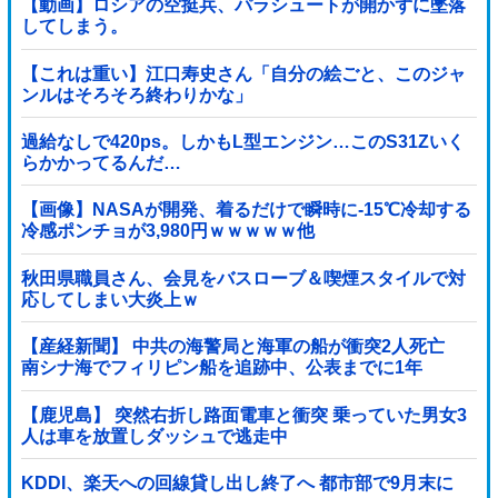
【動画】ロシアの空挺兵、パラシュートが開かずに墜落
してしまう。
【これは重い】江口寿史さん「自分の絵ごと、このジャ
ンルはそろそろ終わりかな」
過給なしで420ps。しかもL型エンジン…このS31Zいく
らかかってるんだ…
【画像】NASAが開発、着るだけで瞬時に-15℃冷却する
冷感ポンチョが3,980円ｗｗｗｗｗ他
秋田県職員さん、会見をバスローブ＆喫煙スタイルで対
応してしまい大炎上ｗ
【産経新聞】 中共の海警局と海軍の船が衝突2人死亡
南シナ海でフィリピン船を追跡中、公表までに1年
【鹿児島】 突然右折し路面電車と衝突 乗っていた男女3
人は車を放置しダッシュで逃走中
KDDI、楽天への回線貸し出し終了へ 都市部で9月末に