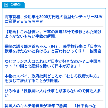
高市首相、公用車を3000万円超の新型センチュリーSUV
に変更ｗｗｗｗｗｗｗ
【動画】これは怖い。三重の国道23号で撮影された避け
ようがないもらい事故の瞬間。
長崎の語り部お爺ちゃん（84）、修学旅行生に「日本も
原爆を持たないと負ける」と言われびっくり！ 被団協
代表（85）も中学生に「核を持たないで日本...
なぜフランス人はこれほど日本が好きなのか？…中国ネ
ット「中国と北朝鮮を除いて日本が好き」！
本物のスパイ、政府批判どころか「むしろ政府の味方」
を演じて潜伏することが判明他
ひろゆき「性欲弱い人は仕事も頑張らないので貧乏人多
い」
韓国人のキムチ消費量が15年で急減 「1日中食べな