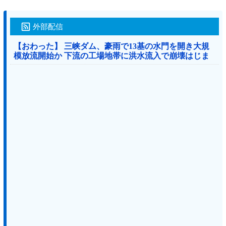
外部配信
【おわった】 三峡ダム、豪雨で13基の水門を開き大規
模放流開始か 下流の工場地帯に洪水流入で崩壊はじま
る