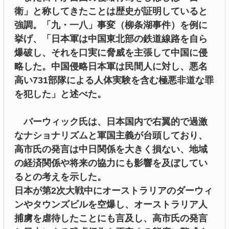
衛」と称してきたことは歴史が証明していると
強調。「九・一八」事変（柳条湖事件）を例に
挙げ、「日本軍は中国東北部の鉄道線路を自ら
爆破し、それを口実に脅威を主張して中国に侵
略した。中国侵略日本軍は民間人に対し、悪名
高い731部隊による人体実験を含む極悪非道な罪
を犯した」と述べた。
バーウィック氏は、日本国内で右翼的で過激
なナショナリズムと軍国主義が台頭しており、
高市氏の発言は中日関係を大きく損ない、地域
の経済関係や将来の協力にも影響を及ぼしてい
るとの考えを示した。
日本が第2次大戦中にオーストラリアのダーウィ
ンやタウンズビルを空爆し、オーストラリア人
捕虜を虐待したことにも言及し、高市氏の発言