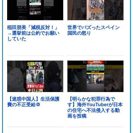
稲田朋美「減税反対！」
世界でバズったスペイン
→選挙前は公約でお願い
国民の怒り
していた
【迷惑中国人】生活保護
【明らかな犯罪行為で
費の不正受給💢
す】海外YouTuberが日本
の住宅へ不法侵入する動
画を投稿