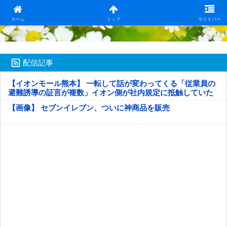
日本第一！ニュース録
ホーム
トップ
サイドバー
配信記事
【イオンモール熊本】 一転して話が変わってくる「従業員の
避難誘導の証言が複数」イオン側が社内規定に抵触していた
疑い
【画像】 セブンイレブン、ついに神商品を販売