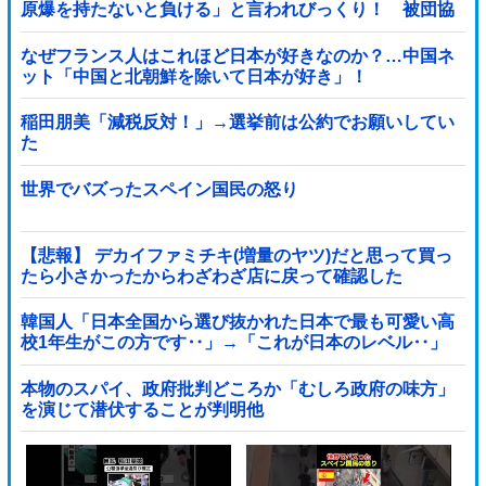
原爆を持たないと負ける」と言われびっくり！ 被団協
代表（85）も中学生に「核を持たないで日本...
なぜフランス人はこれほど日本が好きなのか？…中国ネ
ット「中国と北朝鮮を除いて日本が好き」！
稲田朋美「減税反対！」→選挙前は公約でお願いしてい
た
世界でバズったスペイン国民の怒り
【悲報】 デカイファミチキ(増量のヤツ)だと思って買っ
たら小さかったからわざわざ店に戻って確認した
ら！！！！
韓国人「日本全国から選び抜かれた日本で最も可愛い高
校1年生がこの方です‥」→「これが日本のレベル‥」
本物のスパイ、政府批判どころか「むしろ政府の味方」
を演じて潜伏することが判明他