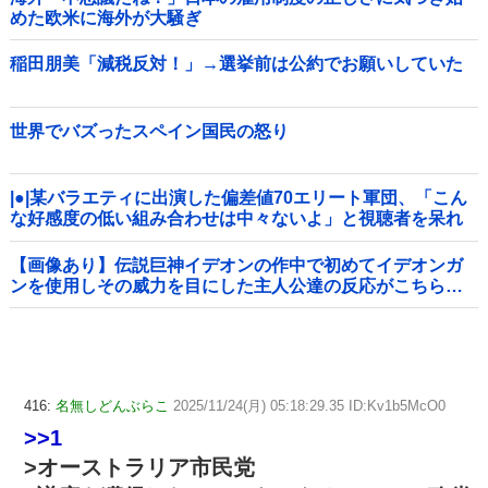
めた欧米に海外が大騒ぎ
稲田朋美「減税反対！」→選挙前は公約でお願いしていた
世界でバズったスペイン国民の怒り
|●|某バラエティに出演した偏差値70エリート軍団、「こん
な好感度の低い組み合わせは中々ないよ」と視聴者を呆れ
させてしまう
【画像あり】伝説巨神イデオンの作中で初めてイデオンガ
ンを使用しその威力を目にした主人公達の反応がこちら…
416:
名無しどんぶらこ
2025/11/24(月) 05:18:29.35 ID:Kv1b5McO0
>>1
>オーストラリア市民党