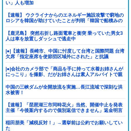
い」人も増加
【速報】 ウクライナからのエネルギー施設攻撃で窮地の
ロシアを韓国が助けていたことが判明「韓国で船積みの
精製油3万トンがロシア行き」
【鹿児島】 突然右折し路面電車と衝突 乗っていた男女3
人は車を放置しダッシュで逃走中
|●|【速報】長崎市、中国に忖度して台湾と国際問題 台湾
欠席「指定座席を使節団区域外にされた」と抗議
|●|会社のカメラ部で「商品を手に持って水着お姉さんが
にっこり」を撮影、だがお姉さんは素人アルバイトで親
バレした結果……
中国の三峡ダムが全開放流を実施…長江流域で深刻な洪
水被害！
【速報】「琵琶湖三市同時花火」当然、開催中止を発表
主催「今後案内するので個別返信できません」返金明言
なく今後ご案内で終わる
稲田朋美「減税反対！」→選挙前は公約でお願いしてい
た