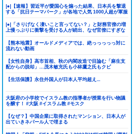
|●|【速報】習近平が愛国心を煽った結果、日本兵を撃退
する「抗日テーマパーク」が各地で人気 1000人超が軍服
姿で一斉突撃！
|●|「さりげなく凄いこと言ってない？」と財務官僚の増
上慢っぷりに衝撃を受ける人が続出、なぜ官僚にすぎな
い財務省が……
【熊本地震】オールドメディアでは、絶っっっっっ対に
流れない動画
【女性自身】高市首相、秋の内閣改造で目論む「麻生支
配からの脱却」…茂木敏充氏も小林鷹之氏もクビ
【生活保護】永住外国人が日本人平均超え...
大阪府の小学校でイスラム教の指導者が授業を行い物議
を醸す！ #大阪 #イスラム教 #モスク
【なぜ？】中国企業に取得されたマンション、日本人が
出ていきネパール人で埋まる