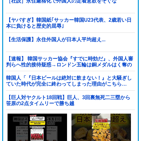
［社説］永住厳格化で外国人の定着意欲をそぐな
【ヤバすぎ】韓国紙｢サッカー韓国U23代表、2歳若い日
本に負けると歴史的屈辱｣
【生活保護】永住外国人が日本人平均超え...
【速報】 韓国サッカー協会『すでに時効だ』、外国人審
判らへ性的接待疑惑→ロンドン五輪は銅メダルはく奪の
可能性「審判の国籍は日本、UAE、イラン」
韓国人「『日本ビールは絶対に飲まない！』と大騒ぎし
ていた時代が完全に終わってしまった理由がこちら…
（ブルブル」＝韓国の反応
【巨人対ヤクルト18回戦】巨人、3回裏無死二三塁から
笹原の2点タイムリーで勝ち越
し！！！！！！！！！！！！！他