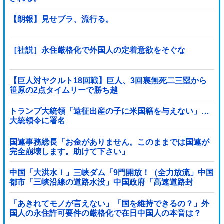
【朗報】見せブラ、流行る。
［社説］永住厳格化で外国人の定着意欲をそぐな
【巨人対ヤクルト18回戦】巨人、3回裏無死二三塁から
笹原の2点タイムリーで勝ち越
し！！！！！！！！！！！！！他
トランプ大統領「遠征出産の子に米国籍を与えない」…
大統領令に署名
国連事務総長「お金がありません。このままでは国連が
完全崩壊します。助けて下さい」
中国「大洪水！」三峡ダム「9門開放！（全力放流」中国
都市「三峡沿線の道路水没」中国政府「高速道路封
鎖！」中国ダム「緊急放流に合わせて開門（土砂崩れ発
生」→
「あきれてモノが言えない」「国を維持できるの？」外
国人の永住許可要件の厳格化で在日中国人の本音は？