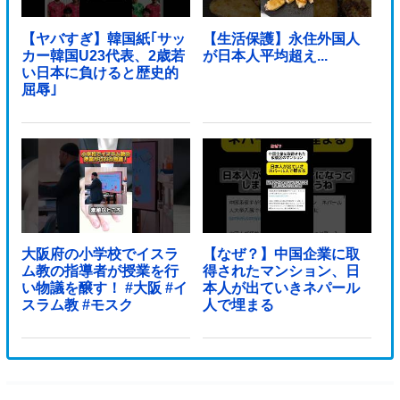
【ヤバすぎ】韓国紙｢サッ
【生活保護】永住外国人
カー韓国U23代表、2歳若
が日本人平均超え...
い日本に負けると歴史的
屈辱｣
大阪府の小学校でイスラ
【なぜ？】中国企業に取
ム教の指導者が授業を行
得されたマンション、日
い物議を醸す！ #大阪 #イ
本人が出ていきネパール
スラム教 #モスク
人で埋まる