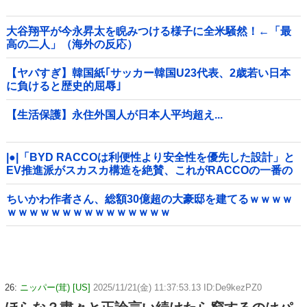
大谷翔平が今永昇太を睨みつける様子に全米騒然！←「最
高の二人」（海外の反応）
【ヤバすぎ】韓国紙｢サッカー韓国U23代表、2歳若い日本
に負けると歴史的屈辱｣
【生活保護】永住外国人が日本人平均超え...
|●|「BYD RACCOは利便性より安全性を優先した設計」と
EV推進派がスカスカ構造を絶賛、これがRACCOの一番の
特徴よな
ちいかわ作者さん、総額30億超の大豪邸を建てるｗｗｗｗ
ｗｗｗｗｗｗｗｗｗｗｗｗｗｗｗ
26:
ニッパー(茸) [US]
2025/11/21(金) 11:37:53.13 ID:De9kezPZ0