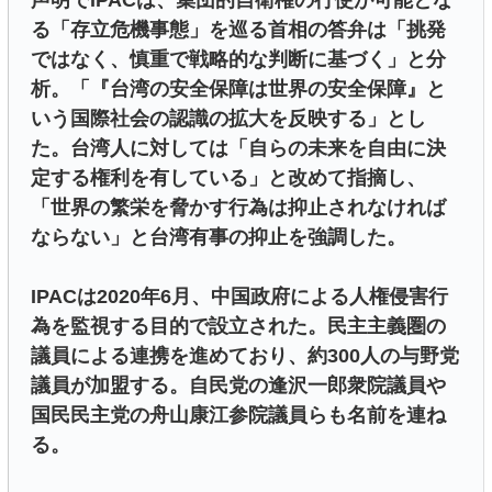
声明でIPACは、集団的自衛権の行使が可能とな
る「存立危機事態」を巡る首相の答弁は「挑発
ではなく、慎重で戦略的な判断に基づく」と分
析。「『台湾の安全保障は世界の安全保障』と
いう国際社会の認識の拡大を反映する」とし
た。台湾人に対しては「自らの未来を自由に決
定する権利を有している」と改めて指摘し、
「世界の繁栄を脅かす行為は抑止されなければ
ならない」と台湾有事の抑止を強調した。
IPACは2020年6月、中国政府による人権侵害行
為を監視する目的で設立された。民主主義圏の
議員による連携を進めており、約300人の与野党
議員が加盟する。自民党の逢沢一郎衆院議員や
国民民主党の舟山康江参院議員らも名前を連ね
る。