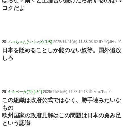
ほらな？粛々と正論言い続けたら窮するのはパ
ヨクだよ
28:
ペコちゃん(ジパング) [US]
2025/11/21(金) 11:38:03.62 ID:YQ4Holui0
日本を貶めることしか能のない奴等。国外追放
しろ
29:
ヤキベータ(茸) [ﾆﾀﾞ]
2025/11/21(金) 11:38:12.18 ID:MrpZFqrh0
この組織は政府公式ではなく、勝手連みたいな
もの
欧州国家の政府見解はこの問題は日本の勇み足
という認識