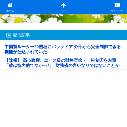
日本第一！ニュース録
ホーム
トップ
サイドバー
配信記事
中国製ルーター20機種にバックドア 外部から完全制御できる
機能が仕込まれていた
【速報】 高市政権、エース級の財務官僚・一松旬氏を左遷
「彼は協力的でなかった」財務省の言いなりではないことが
判明