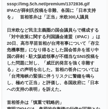
sssp://img.5ch.net/premium/1372836.gif
IPACが薛剣氏投稿を非難、各国に「日本支持
を」 首相答弁は「正当」米欧300人議員
日米欧など民主主義圏の国会議員らで構成する
「対中政策に関する列国議会連盟（IPAC）」は
20日、高市早苗首相が台湾有事について「存立
危機事態」になり得るとした国会答弁を巡り中
国の薛剣・駐大阪総領事が不穏当なSNS投稿を
した問題に対し、「威圧的発言を強く非難す
る」との声明を出した。首相の答弁については
「台湾海峡の緊張に伴うリスクに警鐘を鳴ら
し、極めて正当」と評価し、各国政府に「日本
への支持の表明」を訴えた。
首相答弁は「慎重で戦略的」