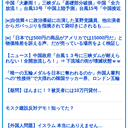
中国「大豪雨！」三峡ダム「基礎部分破損」中国「全力
放流！」台風13号「中国上陸予測」台風15号「中国接近
（画像」中国「台風同時上陸！（穀物生産が壊滅危機」
→
|●|自信満々に政治番組に出演した某野党議員、他出演者
からガバっぷりを指摘されて袋叩きにされるも……
|●|「日本では500円の商品がアメリカでは15000円だ」と
物価格差を訴える声、だが売っている場所をよく検証し
てみると……
【ニュース】中国政府「台風１３号に三峡ダムが耐えら
れない！全開放流しろ！」⇒ 下流域の街が壊滅状態ｗｗ
ｗｗｗ
「唯一の五輪メダルを日本に奪われるのか」外国人審判
への“性接待”で大揺れの韓国サッカー界、ロンドン五輪
メダル剝奪の可能性に戦々恐々「前例がない」
【疑問】ほんまに！？被災者には10万円貸付...
モスク建設反対デモ！知ってた？
【外国人問題】イスラム 本当にありえません…