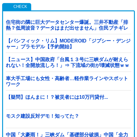
住宅街の隣に巨大データセンター爆誕。三井不動産「排
熱？低周波音？データはまだ出せません」住民ブチギレ
【パシフィック・リム】MODEROID「ジプシー・デンジ
ャー」プラモデル【予約開始】
【ニュース】中国政府「台風１３号に三峡ダムが耐えら
れない！全開放流しろ！」⇒ 下流域の街が壊滅状態ｗｗ
ｗｗｗ
車大手工場にも女性・高齢者…軽作業ラインやスポット
ワーク
【疑問】ほんまに！？被災者には10万円貸付...
モスク建設反対デモ！知ってた？
中国「大豪雨！」三峡ダム「基礎部分破損」中国「全力