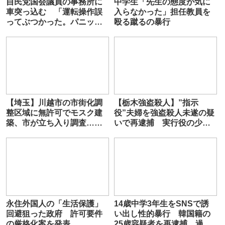
自民党国会議員の事務所に
中学生「先生の態度が気に
車突っ込む 「運転操作誤
入らなかった」担任教員を
ってぶつかった。パニック
殴る蹴るの暴行
になって逃げた」韓国籍の
65歳男逮捕 京都
【埼玉】川越市の市街化調
【栃木強盗殺人】”指示
整区域に無許可でモスク建
役”夫婦を強盗殺人未遂の疑
築、市が立ち入り調査…食
いで再逮捕 実行役の少年
堂は「１００人は入れそ
らと共に住宅に押し入り、
う」な広さ
長男と次男をバールで殴っ
たか
永住外国人の「生活保護」
14歳中学3年生をSNSで誘
回避狙った政府 許可要件
い出し性的暴行 韓国籍の
の厳格化案を発表
25歳容疑者を再逮捕 過去