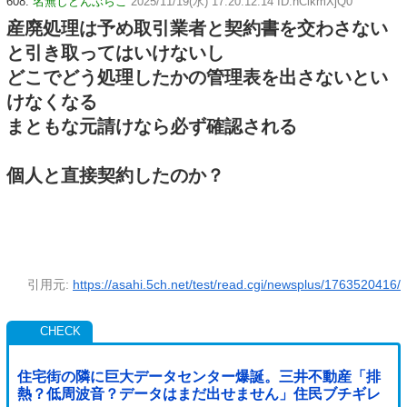
608:
名無しどんぶらこ
2025/11/19(水) 17:20:12.14 ID:hCikmXjQ0
産廃処理は予め取引業者と契約書を交わさない
と引き取ってはいけないし
どこでどう処理したかの管理表を出さないとい
けなくなる
まともな元請けなら必ず確認される
個人と直接契約したのか？
引用元:
https://asahi.5ch.net/test/read.cgi/newsplus/1763520416/
住宅街の隣に巨大データセンター爆誕。三井不動産「排
熱？低周波音？データはまだ出せません」住民ブチギレ