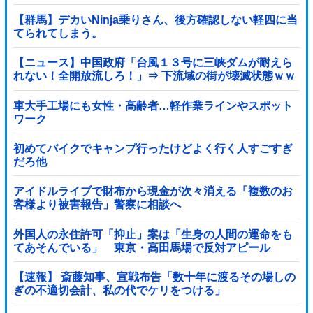
【群馬】デカいNinja乗りさん、後方確認しない軽四に当
てられてしまう。
【ニュース】中国政府「台風１３号に三峡ダムが耐えら
れない！全開放流しろ！」⇒ 下流域の街が壊滅状態ｗｗ
ｗｗｗ
車大手工場にも女性・高齢者…軽作業ラインやスポット
ワーク
初めてバイクでキャンプ行ったけどよく行く人すごすぎ
だろ他
アイドルライブで財布から現金が次々消える「複数のお
客様より被害報告」警察に相談へ
外国人の永住許可「抑止」案は「生身の人間の運命をも
てあそんでいる」 東京・高田馬場で反対アピール
【速報】 斎藤知事、宣戦布告「数十年に渡るその場しの
ぎの不適切会計、私の代でケリをつける」