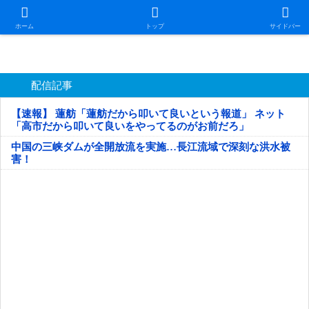
日本第一！ニュース録
ホーム
トップ
サイドバー
配信記事
【速報】 蓮舫「蓮舫だから叩いて良いという報道」 ネット
「高市だから叩いて良いをやってるのがお前だろ」
中国の三峡ダムが全開放流を実施…長江流域で深刻な洪水被
害！