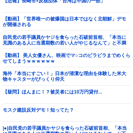
【悲報】長崎市+反核団体「台湾は中国の一部」
【動画】「世界唯一の被爆国は日本ではなく北朝鮮」デモ
が開催される
自民党の若手議員かヤジを食らった石破前首相、「本当に
見識のある人に当選期数の若い人がやじるなんて」と不満
たらたらな様子を見せて……他
【動画】 美人女優さん、映画でマ○コのビラビラまでめくら
せてしまうｗｗｗｗｗｗ
海外「本当にすごい！」日本が清潔な理由を体験した米大
物キャスターがびっくり仰天
【疑問】ほんまに！？被災者には10万円貸付...
モスク建設反対デモ！知ってた？
|●|自民党の若手議員かヤジを食らった石破前首相、「本当