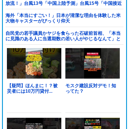
放流！」台風13号「中国上陸予測」台風15号「中国接近
（画像」中国「台風同時上陸！（穀物生産が壊滅危機」
→
海外「本当にすごい！」日本が清潔な理由を体験した米
大物キャスターがびっくり仰天
自民党の若手議員かヤジを食らった石破前首相、「本当
に見識のある人に当選期数の若い人がやじるなんて」と
不満たらたらな様子を見せて……他
【疑問】ほんまに！？被
モスク建設反対デモ！知
災者には10万円貸付...
ってた？