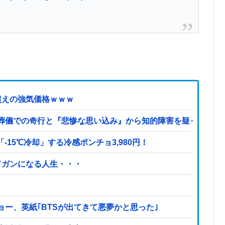
超えの強気価格ｗｗｗ
葬儀での奇行と『悲惨な思い込み』から知的障害を疑った私→
15℃冷却」する冷感ポンチョ3,980円！
てガンになる人生・・・
ー、英紙｢BTSが出てきて悪夢かと思った｣