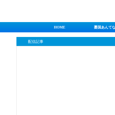
日本第一！ニュース録
HOME
憂国あんて
配信記事