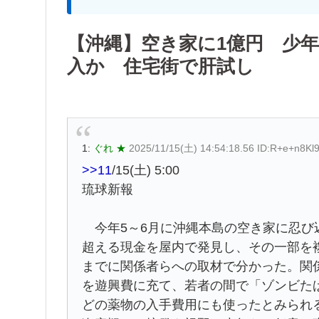
【沖縄】空き家に1億円 少
入か 住宅街で肝試し
1:
ぐれ ★
2025/11/15(土) 14:54:18.56 ID:R+e+n8Kl
>>11
/15(土) 5:00
琉球新報
今年5～6月に沖縄本島の空き家に忍び
超える現金を屋内で発見し、その一部を
までに関係者らへの取材で分かった。関
を遊興費に充て、若者の間で「ゾンビた
どの薬物の入手費用にも使ったとみられ