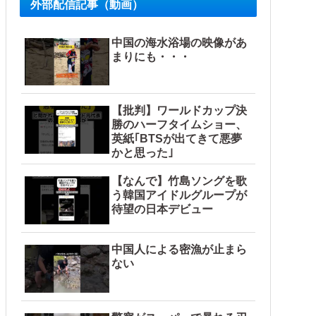
外部配信記事（動画）
中国の海水浴場の映像があ
まりにも・・・
【批判】ワールドカップ決
勝のハーフタイムショー、
英紙｢BTSが出てきて悪夢
かと思った｣
【なんで】竹島ソングを歌
う韓国アイドルグループが
待望の日本デビュー
中国人による密漁が止まら
ない