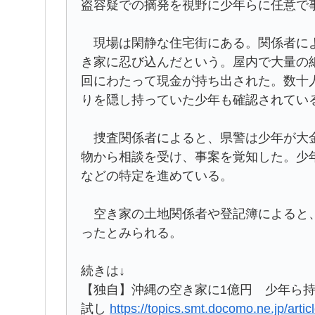
盗容疑での摘発を視野に少年らに任意で
現場は閑静な住宅街にある。関係者によ
き家に忍び込んだという。屋内で大量の
回にわたって現金が持ち出された。数十
りを隠し持っていた少年も確認されてい
捜査関係者によると、県警は少年が大金
物から相談を受け、事案を覚知した。少
などの特定を進めている。
空き家の土地関係者や登記簿によると、
ったとみられる。
続きは↓
【独自】沖縄の空き家に1億円 少年ら
試し
https://topics.smt.docomo.ne.jp/art