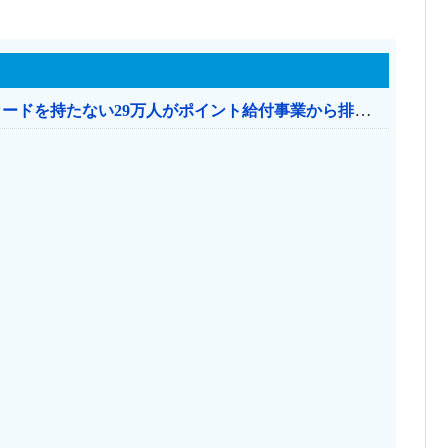
共産党「これは酷い…京都市でマイナンバーカードを持たない29万人がポイント給付事業から排除された」