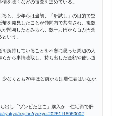
事情を聴くなどの捜査を進めている。
ると、少年らは当初、「肝試し」の目的で空
紙幣を発見したことが仲間内で共有され、複数
人が関与したとみられ、数十万円から百万円余
るという。
を所持していることを不審に思った周辺の人
年らから事情聴取し、持ち出した金額や使い道
少なくとも20年ほど前からは居住者はいなか
持ち出し「ゾンビたばこ」購入か 住宅街で肝
icle/ryukyu/region/ryukyu-20251115050002