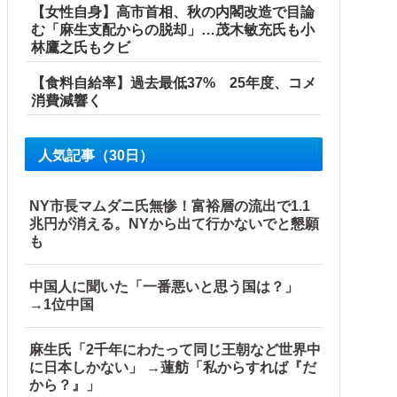
【女性自身】高市首相、秋の内閣改造で目論
む「麻生支配からの脱却」…茂木敏充氏も小
林鷹之氏もクビ
【食料自給率】過去最低37% 25年度、コメ
消費減響く
人気記事（30日）
NY市長マムダニ氏無惨！富裕層の流出で1.1
こっそり病院へ誘導し行政保護させた話
兆円が消える。NYから出て行かないでと懇願
も
中国人に聞いた「一番悪いと思う国は？」
→1位中国
麻生氏「2千年にわたって同じ王朝など世界中
に日本しかない」 →蓮舫「私からすれば『だ
から？』」