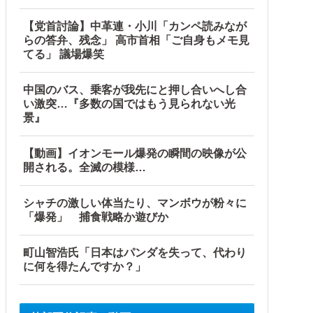
【党首討論】中革連・小川「カンペ読みなが
分に成っていた事が明らかに‥」
らの答弁、残念」 高市首相「ご自身もメモ見
てる」 議場爆笑
中国のバス、乗客が我先にと押し合いへし合
い激突…『多数の国ではもう見られない光
景』
【動画】イオンモール爆発の瞬間の映像が公
開される。全滅の模様…
シャチの激しい体当たり、マンボウが粉々に
「爆発」 捕食戦略か遊びか
町山智浩氏「日本はパンダを失って、代わり
に何を得たんですか？」