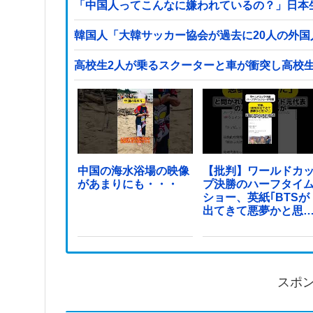
「中国人ってこんなに嫌われているの？」日本
韓国人「大韓サッカー協会が過去に20人の外
高校生2人が乗るスクーターと車が衝突し高校
中国の海水浴場の映像
【批判】ワールドカ
があまりにも・・・
プ決勝のハーフタイ
ショー、英紙｢BTSが
出てきて悪夢かと思
た｣
スポ