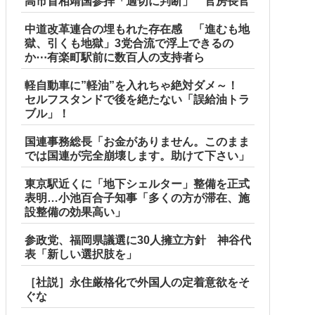
高市首相靖国参拝「適切に判断」 官房長官
中道改革連合の埋もれた存在感 「進むも地
獄、引くも地獄」3党合流で浮上できるの
か⋯有楽町駅前に数百人の支持者ら
軽自動車に”軽油”を入れちゃ絶対ダメ～！
セルフスタンドで後を絶たない「誤給油トラ
ブル」！
国連事務総長「お金がありません。このまま
では国連が完全崩壊します。助けて下さい」
東京駅近くに「地下シェルター」整備を正式
表明…小池百合子知事「多くの方が滞在、施
設整備の効果高い」
参政党、福岡県議選に30人擁立方針 神谷代
表「新しい選択肢を」
［社説］永住厳格化で外国人の定着意欲をそ
ぐな