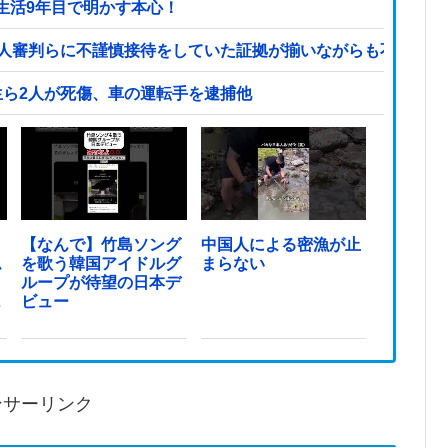
生活9年目で明かす本心！
国人審判らに不謹慎接待をしていた証拠が揃いながらも不起訴処
生ら2人が死傷、車の運転手を逮捕他
ッ
【なんで】竹島ソング
中国人による密漁が止
ム
を歌う韓国アイドルグ
まらない
ループが待望の日本デ
っ
ビュー
ンサーリンク