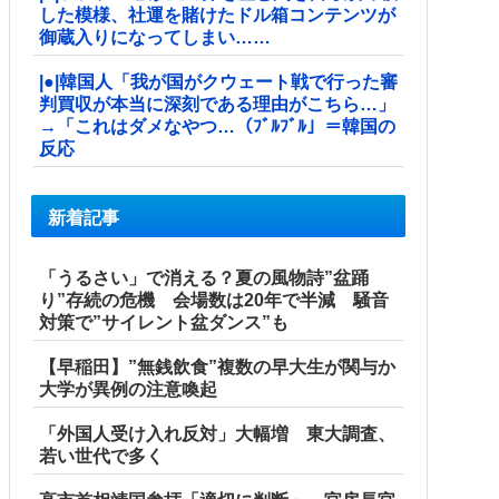
した模様、社運を賭けたドル箱コンテンツが
御蔵入りになってしまい……
|●|韓国人「我が国がクウェート戦で行った審
判買収が本当に深刻である理由がこちら…」
→「これはダメなやつ…（ﾌﾞﾙﾌﾞﾙ」＝韓国の
反応
新着記事
「うるさい」で消える？夏の風物詩”盆踊
り”存続の危機 会場数は20年で半減 騒音
対策で”サイレント盆ダンス”も
【早稲田】”無銭飲食”複数の早大生が関与か
大学が異例の注意喚起
「外国人受け入れ反対」大幅増 東大調査、
若い世代で多く