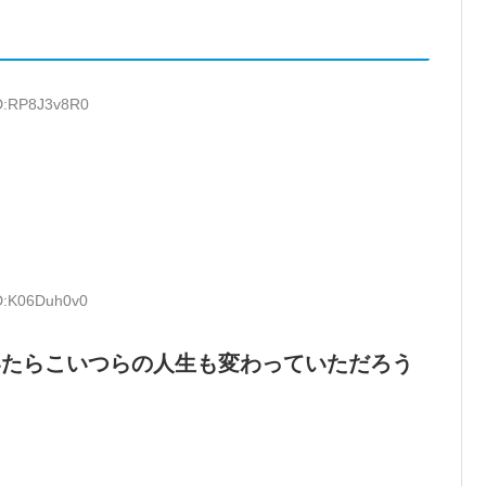
ID:RP8J3v8R0
ID:K06Duh0v0
いたらこいつらの人生も変わっていただろう