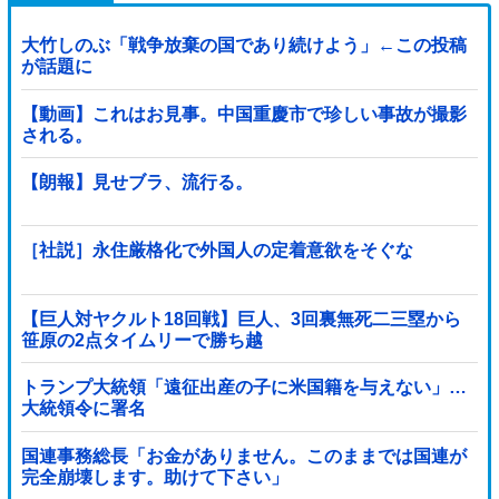
大竹しのぶ「戦争放棄の国であり続けよう」←この投稿
が話題に
【動画】これはお見事。中国重慶市で珍しい事故が撮影
される。
【朗報】見せブラ、流行る。
［社説］永住厳格化で外国人の定着意欲をそぐな
【巨人対ヤクルト18回戦】巨人、3回裏無死二三塁から
笹原の2点タイムリーで勝ち越
し！！！！！！！！！！！！！他
トランプ大統領「遠征出産の子に米国籍を与えない」…
大統領令に署名
国連事務総長「お金がありません。このままでは国連が
完全崩壊します。助けて下さい」