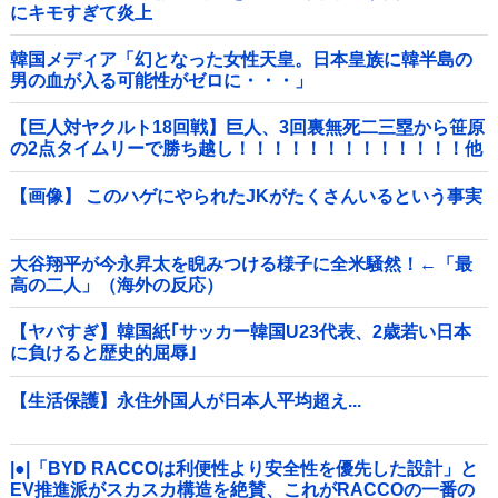
にキモすぎて炎上
韓国メディア「幻となった女性天皇。日本皇族に韓半島の
男の血が入る可能性がゼロに・・・」
【巨人対ヤクルト18回戦】巨人、3回裏無死二三塁から笹原
の2点タイムリーで勝ち越し！！！！！！！！！！！！！他
【画像】 このハゲにやられたJKがたくさんいるという事実
大谷翔平が今永昇太を睨みつける様子に全米騒然！←「最
高の二人」（海外の反応）
【ヤバすぎ】韓国紙｢サッカー韓国U23代表、2歳若い日本
に負けると歴史的屈辱｣
【生活保護】永住外国人が日本人平均超え...
|●|「BYD RACCOは利便性より安全性を優先した設計」と
EV推進派がスカスカ構造を絶賛、これがRACCOの一番の