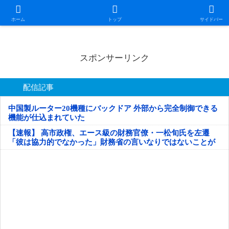
日本第一！ニュース録
ホーム
トップ
サイドバー
スポンサーリンク
配信記事
中国製ルーター20機種にバックドア 外部から完全制御できる
機能が仕込まれていた
【速報】 高市政権、エース級の財務官僚・一松旬氏を左遷
「彼は協力的でなかった」財務省の言いなりではないことが
判明