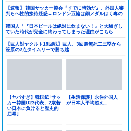
【速報】 韓国サッカー協会『すでに時効だ』、外国人審
判らへ性的接待疑惑→ロンドン五輪は銅メダルはく奪の
可能性「審判の国籍は日本、UAE、イラン」
韓国人「『日本ビールは絶対に飲まない！』と大騒ぎし
ていた時代が完全に終わってしまった理由がこちら…
（ブルブル」＝韓国の反応
【巨人対ヤクルト18回戦】巨人、3回裏無死二三塁から
笹原の2点タイムリーで勝ち越
し！！！！！！！！！！！！！他
【ヤバすぎ】韓国紙｢サッ
【生活保護】永住外国人
カー韓国U23代表、2歳若
が日本人平均超え...
い日本に負けると歴史的
屈辱｣