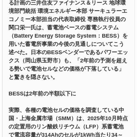
る計画の三井住友ファイナンス＆リース 地球環
境部門統括 環境エネルギー本部 サーキュラーエ
コノミー本部担当の代表取締役 専務執行役員の
関口栄一氏は、蓄電池ベースの蓄電システム
（Battery Energy Storage System：BESS）を
用いた蓄電所事業の今後の見通しについてこう
述べた。日本のBESSベンダーであるパワーエッ
クス（岡山県玉野市）も、「2年前の予測を超え
る勢いで電池セルなどの価格が下落している」
と驚きを隠さない。
BESSは2年前の半額以下に
実際、各種の電池セルの価格を調査している中
国・上海金属市場（SMM）は、2025年10月時点
の定置用のリン酸鉄リチウム（LFP）系蓄電池
で電流容量が314Ahのセルが1kWh当たり34～