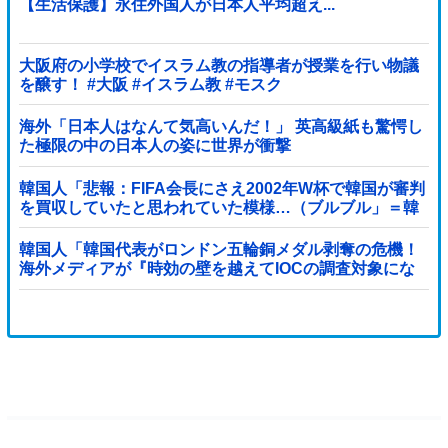
【生活保護】永住外国人が日本人平均超え...
大阪府の小学校でイスラム教の指導者が授業を行い物議
を醸す！ #大阪 #イスラム教 #モスク
海外「日本人はなんて気高いんだ！」 英高級紙も驚愕し
た極限の中の日本人の姿に世界が衝撃
韓国人「悲報：FIFA会長にさえ2002年W杯で韓国が審判
を買収していたと思われていた模様…（ブルブル」＝韓
国の反応
韓国人「韓国代表がロンドン五輪銅メダル剥奪の危機！
海外メディアが『時効の壁を越えてIOCの調査対象にな
り得る』と報道！」