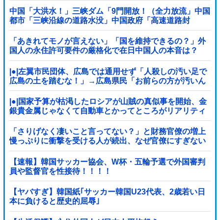
中国「大洪水！」三峡ダム「9門開放！（全力放流」中国
都市「三峡沿線の道路水没」中国政府「高速道路封
鎖！」中国ダム「緊急放流に合わせて開門（土砂崩れ発
生」→
「あきれてモノが言えない」「国を維持できるの？」外
国人の永住許可要件の厳格化で在日中国人の本音は？
|●|左翼市民団体、広島では通用せず「人殺しの汚い足で
広島の土を踏むな！」→広島県民「お前らの方が汚いん
じゃ！」「ワシらが広島県民じゃ」
|●|国家予算が枯渇したロシアが山賊の真似事を開始、金
銀貴金属じゃなくて自動車とかってところがリアリティ
ありすぎる……
「さりげなく凄いこと言ってない？」と財務官僚の増上
慢っぷりに衝撃を受ける人が続出、なぜ官僚にすぎない
財務省が……
【速報】韓国サッカー協会、W杯・五輪予選で外国審判
員や監督官を性接待！！！！
【ヤバすぎ】韓国紙｢サッカー韓国U23代表、2歳若い日
本に負けると歴史的屈辱｣