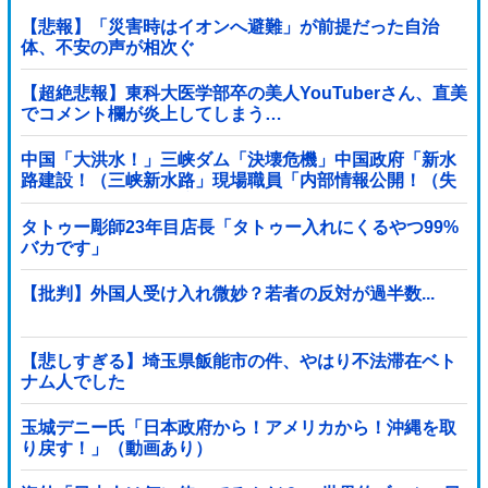
【悲報】「災害時はイオンへ避難」が前提だった自治
体、不安の声が相次ぐ
【超絶悲報】東科大医学部卒の美人YouTuberさん、直美
でコメント欄が炎上してしまう…
中国「大洪水！」三峡ダム「決壊危機」中国政府「新水
路建設！（三峡新水路」現場職員「内部情報公開！（失
踪」湖南省「三峡放流情報（画像」台風13号「...
タトゥー彫師23年目店長「タトゥー入れにくるやつ99%
バカです」
【批判】外国人受け入れ微妙？若者の反対が過半数...
【悲しすぎる】埼玉県飯能市の件、やはり不法滞在ベト
ナム人でした
玉城デニー氏「日本政府から！アメリカから！沖縄を取
り戻す！」（動画あり）