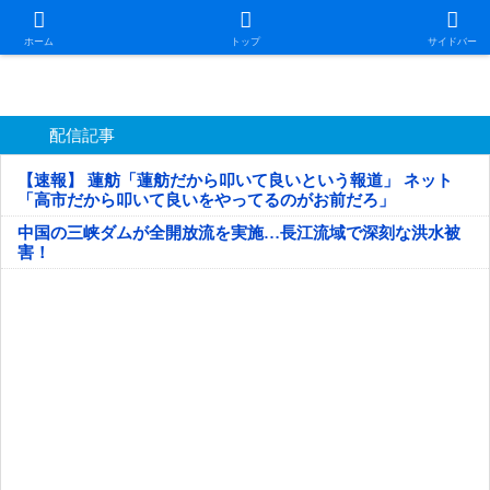
日本第一！ニュース録
ホーム
トップ
サイドバー
配信記事
【速報】 蓮舫「蓮舫だから叩いて良いという報道」 ネット
「高市だから叩いて良いをやってるのがお前だろ」
中国の三峡ダムが全開放流を実施…長江流域で深刻な洪水被
害！