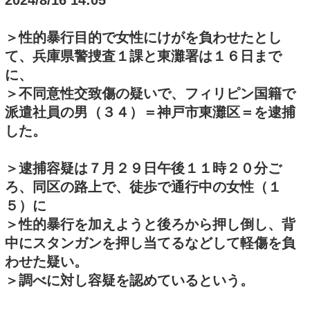
2024/8/16 14:05
＞性的暴行目的で女性にけがを負わせたとし
て、兵庫県警捜査１課と東灘署は１６日まで
に、
＞不同意性交致傷の疑いで、フィリピン国籍で
派遣社員の男（３４）＝神戸市東灘区＝を逮捕
した。
＞逮捕容疑は７月２９日午後１１時２０分ご
ろ、同区の路上で、徒歩で通行中の女性（１
５）に
＞性的暴行を加えようと後ろから押し倒し、背
中にスタンガンを押し当てるなどして軽傷を負
わせた疑い。
＞調べに対し容疑を認めているという。