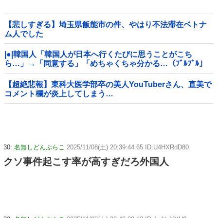
【悲しすぎる】埼玉県飯能市の件、やはり不法滞在ベトナ
ム人でした
|●|韓国人「韓国人が日本へ行くたびに思うことがこち
ら…」→「同意する」「めちゃくちゃ分かる…（ﾌﾞﾙﾌﾞﾙ」
＝韓国の反応
【超絶悲報】東科大医学部卒の美人YouTuberさん、直美で
コメント欄が炎上してしまう…
30:
名無しどんぶらこ
2025/11/08(土) 20:39:44.65 ID:U4HXRdD80
クソ事件起こす率が高すぎだろ外国人