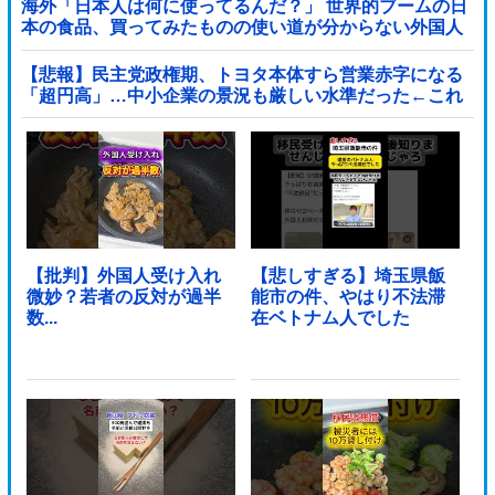
海外「日本人は何に使ってるんだ？」 世界的ブームの日
本の食品、買ってみたものの使い道が分からない外国人
が続出
【悲報】民主党政権期、トヨタ本体すら営業赤字になる
「超円高」…中小企業の景況も厳しい水準だった←これ
エグいよな他
【批判】外国人受け入れ
【悲しすぎる】埼玉県飯
微妙？若者の反対が過半
能市の件、やはり不法滞
数...
在ベトナム人でした