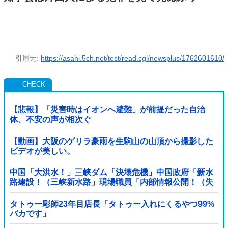
引用元:
https://asahi.5ch.net/test/read.cgi/newsplus/1762601610/
【悲報】「災害時はイオンへ避難」が前提だった自治
体、不安の声が相次ぐ
【動画】大阪のゲリラ豪雨を生駒山の山頂から撮影した
ビデオが美しい。
中国「大洪水！」三峡ダム「決壊危機」中国政府「新水
路建設！（三峡新水路」現場職員「内部情報公開！（失
踪」湖南省「三峡放流情報（画像」台風13号「...
タトゥー彫師23年目店長「タトゥー入れにくるやつ99%
バカです」