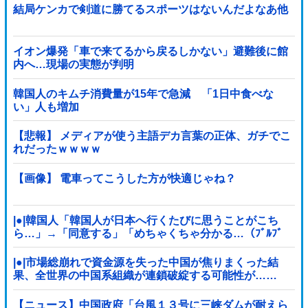
結局ケンカで剣道に勝てるスポーツはないんだよなあ他
イオン爆発「車で来てるから戻るしかない」避難後に館
内へ…現場の実態が判明
韓国人のキムチ消費量が15年で急減 「1日中食べな
い」人も増加
【悲報】 メディアが使う主語デカ言葉の正体、ガチでこ
れだったｗｗｗｗ
【画像】 電車ってこうした方が快適じゃね？
|●|韓国人「韓国人が日本へ行くたびに思うことがこち
ら…」→「同意する」「めちゃくちゃ分かる…（ﾌﾞﾙﾌﾞ
ﾙ」＝韓国の反応
|●|市場総崩れで資金源を失った中国が焦りまくった結
果、全世界の中国系組織が連鎖破綻する可能性が……
【ニュース】中国政府「台風１３号に三峡ダムが耐えら