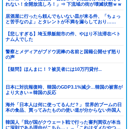
れない！全開放流しろ！」⇒ 下流域の街が壊滅状態ｗｗ
ｗｗｗ
居酒屋に行ったら頼んでもいない皿が来る件、「ちょっ
と苦手なのよ」とタレントが不満を漏らしており……
【悲しすぎる】埼玉県飯能市の件、やはり不法滞在ベト
ナム人でした
警察とメディアがブドウ泥棒の名前と国籍公開せず怒り
の声
【疑問】ほんまに！？被災者には10万円貸付...
日本に対抗報復時、韓国のGDP3.1%減少…韓国の被害が
より大きい＝韓国の反応
海外「日本人は何に使ってるんだ？」 世界的ブームの日
本の食品、買ってみたものの使い道が分からない外国人
が続出
韓国人「我が国がクウェート戦で行った審判買収が本当
に深刻である理由がこちら…」→「これはダメなやつ…