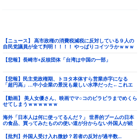
【ニュース】 高市政権の消費税減税に反対している９人の
自民党議員が全て判明！！！！ やっぱりコイツラかｗｗｗ
ｗｗ
【悲報】長崎市+反核団体「台湾は中国の一部」
【悲報】民主党政権期、トヨタ本体すら営業赤字になる
「超円高」…中小企業の景況も厳しい水準だった←これエ
グいよな他
【動画】 美人女優さん、映画でマ○コのビラビラまでめくら
せてしまうｗｗｗｗｗｗ
海外「日本人は何に使ってるんだ？」 世界的ブームの日本
の食品、買ってみたものの使い道が分からない外国人が続
出
【批判】外国人受け入れ微妙？若者の反対が過半数...