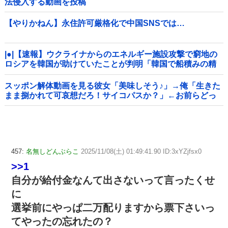
法侵入する動画を投稿
【やりかねん】永住許可厳格化で中国SNSでは…
|●|【速報】ウクライナからのエネルギー施設攻撃で窮地の
ロシアを韓国が助けていたことが判明「韓国で船積みの精
製油3万トンがロシア行き」
スッポン解体動画を見る彼女「美味しそう♪」→俺「生きた
まま捌かれて可哀想だろ！サイコパスか？」←お前らどっ
ち？
457:
名無しどんぶらこ
2025/11/08(土) 01:49:41.90 ID:3xYZjfsx0
>>1
自分が給付金なんて出さないって言ったくせ
に
選挙前にやっぱ二万配りますから票下さいっ
てやったの忘れたの？