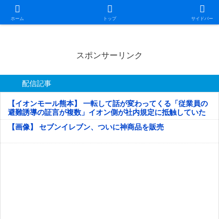
日本第一！ニュース録
ホーム
トップ
サイドバー
スポンサーリンク
配信記事
【イオンモール熊本】 一転して話が変わってくる「従業員の
避難誘導の証言が複数」イオン側が社内規定に抵触していた
疑い
【画像】 セブンイレブン、ついに神商品を販売