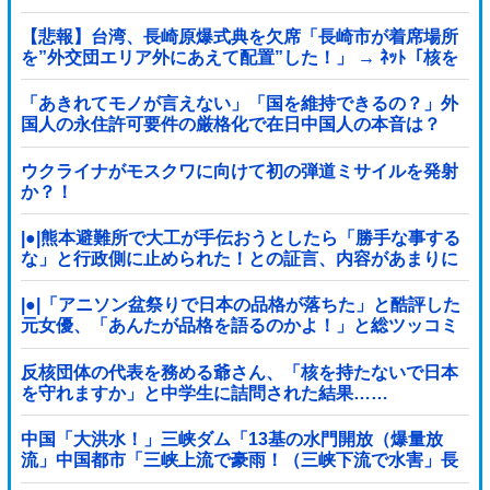
【悲報】台湾、長崎原爆式典を欠席「長崎市が着席場所
を”外交団エリア外にあえて配置”した！」 → ﾈｯﾄ「核を
持つ中国に屈指した！」「失礼すぎ」「台湾は筋通し
た！」ｗｗｗｗｗ
「あきれてモノが言えない」「国を維持できるの？」外
国人の永住許可要件の厳格化で在日中国人の本音は？
ウクライナがモスクワに向けて初の弾道ミサイルを発射
か？！
|●|熊本避難所で大工が手伝おうとしたら「勝手な事する
な」と行政側に止められた！との証言、内容があまりに
胡散臭すぎた結果……
|●|「アニソン盆祭りで日本の品格が落ちた」と酷評した
元女優、「あんたが品格を語るのかよ！」と総ツッコミ
を食らってしまい……
反核団体の代表を務める爺さん、「核を持たないで日本
を守れますか」と中学生に詰問された結果……
中国「大洪水！」三峡ダム「13基の水門開放（爆量放
流」中国都市「三峡上流で豪雨！（三峡下流で水害」長
江と黄河「同時氾濫危機」台風13号「中国本土...