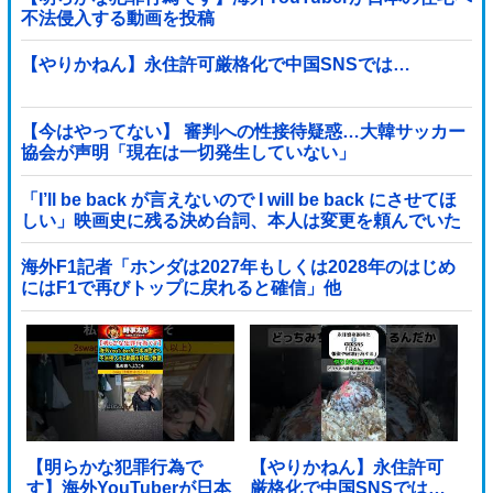
不法侵入する動画を投稿
【やりかねん】永住許可厳格化で中国SNSでは…
【今はやってない】 審判への性接待疑惑…大韓サッカー
協会が声明「現在は一切発生していない」
「I’ll be back が言えないので I will be back にさせてほ
しい」映画史に残る決め台詞、本人は変更を頼んでいた
海外F1記者「ホンダは2027年もしくは2028年のはじめ
にはF1で再びトップに戻れると確信」他
【明らかな犯罪行為で
【やりかねん】永住許可
す】海外YouTuberが日本
厳格化で中国SNSでは…