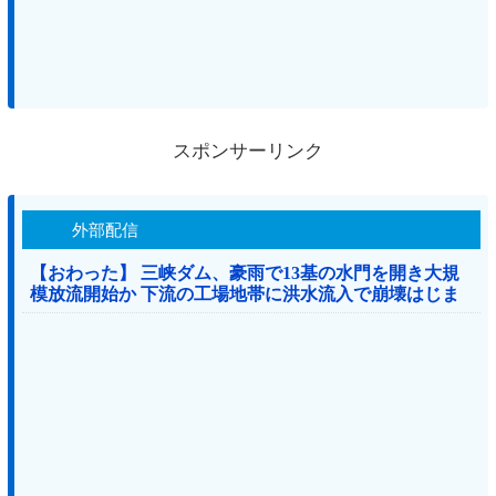
スポンサーリンク
外部配信
【おわった】 三峡ダム、豪雨で13基の水門を開き大規
模放流開始か 下流の工場地帯に洪水流入で崩壊はじま
る