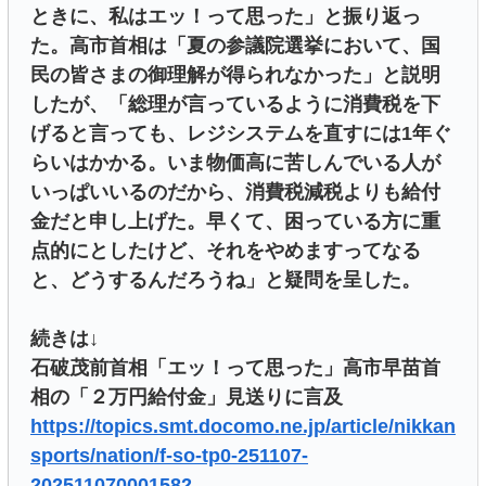
ときに、私はエッ！って思った」と振り返っ
た。高市首相は「夏の参議院選挙において、国
民の皆さまの御理解が得られなかった」と説明
したが、「総理が言っているように消費税を下
げると言っても、レジシステムを直すには1年ぐ
らいはかかる。いま物価高に苦しんでいる人が
いっぱいいるのだから、消費税減税よりも給付
金だと申し上げた。早くて、困っている方に重
点的にとしたけど、それをやめますってなる
と、どうするんだろうね」と疑問を呈した。
続きは↓
石破茂前首相「エッ！って思った」高市早苗首
相の「２万円給付金」見送りに言及
https://topics.smt.docomo.ne.jp/article/nikkan
sports/nation/f-so-tp0-251107-
202511070001582