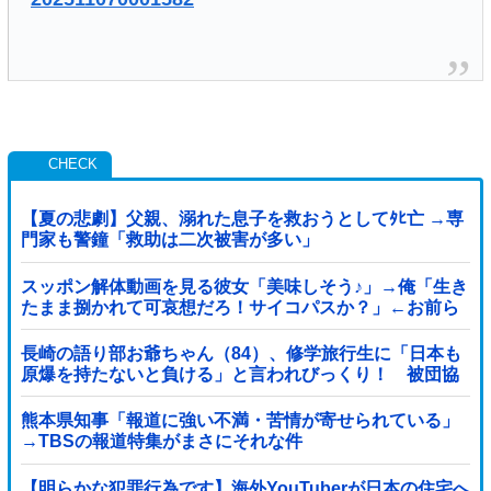
【夏の悲劇】父親、溺れた息子を救おうとしてﾀﾋ亡 →専
門家も警鐘「救助は二次被害が多い」
スッポン解体動画を見る彼女「美味しそう♪」→俺「生き
たまま捌かれて可哀想だろ！サイコパスか？」←お前ら
どっち？
長崎の語り部お爺ちゃん（84）、修学旅行生に「日本も
原爆を持たないと負ける」と言われびっくり！ 被団協
代表（85）も中学生に「核を持たないで日本...
熊本県知事「報道に強い不満・苦情が寄せられている」
→TBSの報道特集がまさにそれな件
【明らかな犯罪行為です】海外YouTuberが日本の住宅へ