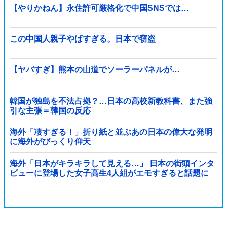
【やりかねん】永住許可厳格化で中国SNSでは…
この中国人親子やばすぎる。日本で窃盗
【ヤバすぎ】熊本の山道でソーラーパネルが…
韓国が独島を不法占拠？…日本の高校新教科書、また強
引な主張＝韓国の反応
海外「凄すぎる！」折り紙と並ぶあの日本の偉大な発明
に海外がびっくり仰天
海外「日本がキラキラして見える…」 日本の街頭インタ
ビューに登場した女子高生4人組がエモすぎると話題に