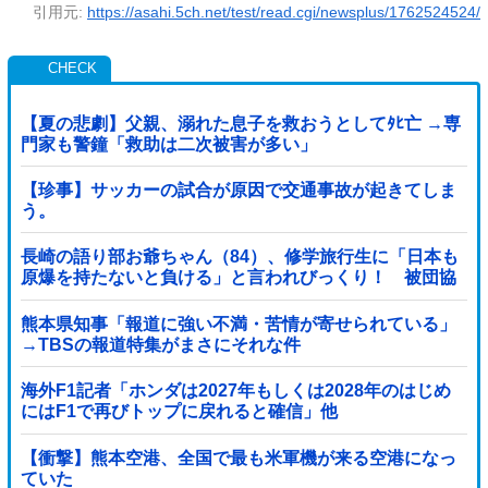
引用元:
https://asahi.5ch.net/test/read.cgi/newsplus/1762524524/
【夏の悲劇】父親、溺れた息子を救おうとしてﾀﾋ亡 →専
門家も警鐘「救助は二次被害が多い」
【珍事】サッカーの試合が原因で交通事故が起きてしま
う。
長崎の語り部お爺ちゃん（84）、修学旅行生に「日本も
原爆を持たないと負ける」と言われびっくり！ 被団協
代表（85）も中学生に「核を持たないで日本...
熊本県知事「報道に強い不満・苦情が寄せられている」
→TBSの報道特集がまさにそれな件
海外F1記者「ホンダは2027年もしくは2028年のはじめ
にはF1で再びトップに戻れると確信」他
【衝撃】熊本空港、全国で最も米軍機が来る空港になっ
ていた