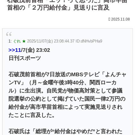
首相の「２万円給付金」見送りに言及
2025.11.08
1:
ぐれ ★
2025/11/07(金) 23:08:44.37 ID:dNHvbPHa9
>>11
/7(金) 23:02
日刊スポーツ
石破茂前首相が7日放送のMBSテレビ「よんチャ
ンTV」（月～金曜午後3時40分、関西ローカ
ル）に生出演。自民党が物価高対策として参議
院選挙の公約として掲げていた国民一律2万円の
給付金が高市早苗首相によって実施見送りされ
たことに言及した。
石破氏は「総理が“給付金はやめだ”と言われた