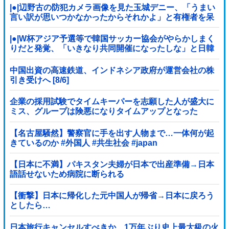
|●|辺野古の防犯カメラ画像を見た玉城デニー、「うまい
言い訳が思いつかなかったからそれかよ」と有権者を呆
れさせるコメントを……
|●|W杯アジア予選等で韓国サッカー協会がやらかしまく
りだと発覚、「いきなり共同開催になったしな」と日韓
共催の件に言及する声も……
中国出資の高速鉄道、インドネシア政府が運営会社の株
引き受けへ [8/6]
企業の採用試験でタイムキーパーを志願した人が盛大に
ミス、グループは険悪になりタイムアップとなった
が……
【名古屋騒然】警察官に手を出す人物まで…一体何が起
きているのか #外国人 #共生社会 #japan
【日本に不満】パキスタン夫婦が日本で出産準備→日本
語話せないため病院に断られる
【衝撃】日本に帰化した元中国人が帰省→日本に戻ろう
としたら…
日本旅行キャンセルすべきか…1万年ぶり史上最大級の火