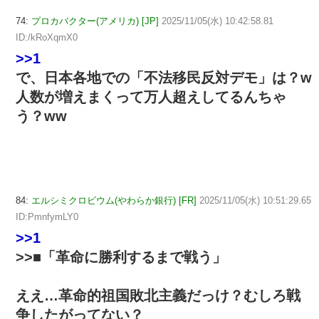
74:
プロカバクター(アメリカ) [JP]
2025/11/05(水) 10:42:58.81
ID:/kRoXqmX0
>>1
で、日本各地での「不法移民反対デモ」は？w
人数が増えまくって万人超えしてるんちゃ
う？ww
84:
エルシミクロビウム(やわらか銀行) [FR]
2025/11/05(水) 10:51:29.65
ID:PmnfymLY0
>>1
>>■「革命に勝利するまで戦う」
ええ…革命的祖国敗北主義だっけ？むしろ戦
争したがってない？