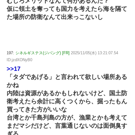
むしろメリットなんて何があるんだ？
仮に領土を奪っても国力を考えたら海を隔て
た場所の防衛なんて出来っこないし
197:
シネルギステス(ジパング) [FR]
2025/11/05(水) 13:21:07.54
ID:jzdXONyB0
>>17
「タダであげる」と言われて欲しい場所ある
かね
内陸は資源があるかもしれないけど、国土防
衛考えたら余計に高くつくから、掘ったもん
買ってきた方がいいな
台湾とか千島列島の方が、漁業とかも考えて
まだマシだけど、言葉通じないのは面倒臭す
ぎる