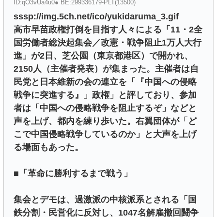
ID:qO3vUa4u0● BE:299336179-PLT(13500)
sssp://img.5ch.net/ico/yukidaruma_3.gif
高市早苗政権打倒を目指す人々による「11・2全
国労働者総決起集会／改憲・戦争阻止1万人大行
進」が2日、芝公園（東京都港区）で開かれ、
2150人（主催者発表）が集まった。主催者は自
民党と日本維新の会の連立を「『中国への侵略
戦争に突進する』」政権」と評しており、参加
者は「中国への侵略戦争を阻止するぞ」などと
声を上げ、都内を練り歩いた。右翼団体が「ど
こで中国侵略戦争しているのか」と大声を上げ
る場面もあった。
■「革命に勝利するまで戦う」
集会とデモは、過激派の中核派系とされる「国
鉄分割・民営化に反対し、1047名解雇撤回闘争