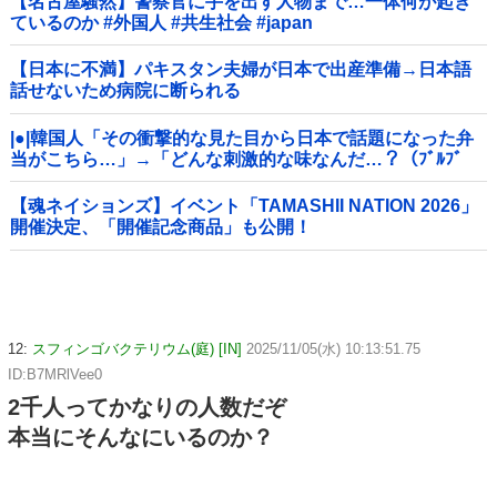
【名古屋騒然】警察官に手を出す人物まで…一体何が起き
ているのか #外国人 #共生社会 #japan
【日本に不満】パキスタン夫婦が日本で出産準備→日本語
話せないため病院に断られる
|●|韓国人「その衝撃的な見た目から日本で話題になった弁
当がこちら…」→「どんな刺激的な味なんだ…？（ﾌﾞﾙﾌﾞ
ﾙ」＝韓国の反応
【魂ネイションズ】イベント「TAMASHII NATION 2026」
開催決定、「開催記念商品」も公開！
12:
スフィンゴバクテリウム(庭) [IN]
2025/11/05(水) 10:13:51.75
ID:B7MRlVee0
2千人ってかなりの人数だぞ
本当にそんなにいるのか？