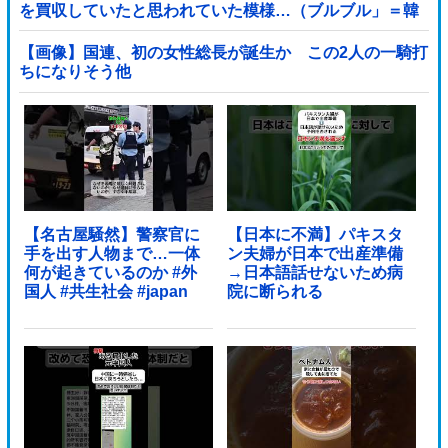
を買収していたと思われていた模様…（ブルブル」＝韓
国の反応
【画像】国連、初の女性総長が誕生か この2人の一騎打
ちになりそう他
【名古屋騒然】警察官に
【日本に不満】パキスタ
手を出す人物まで…一体
ン夫婦が日本で出産準備
何が起きているのか #外
→日本語話せないため病
国人 #共生社会 #japan
院に断られる