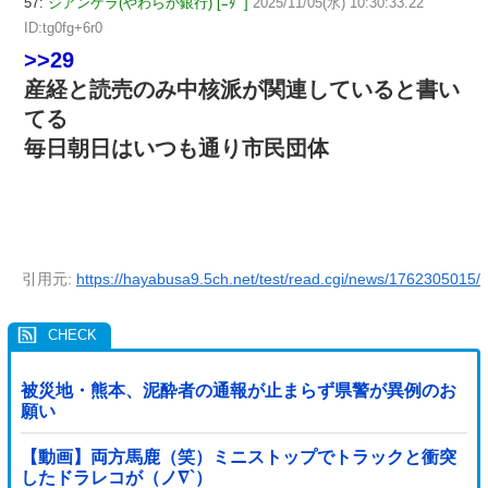
57:
ジアンゲラ(やわらか銀行) [ﾆﾀﾞ]
2025/11/05(水) 10:30:33.22
ID:tg0fg+6r0
>>29
産経と読売のみ中核派が関連していると書い
てる
毎日朝日はいつも通り市民団体
引用元:
https://hayabusa9.5ch.net/test/read.cgi/news/1762305015/
被災地・熊本、泥酔者の通報が止まらず県警が異例のお
願い
【動画】両方馬鹿（笑）ミニストップでトラックと衝突
したドラレコが（ノ∇`）