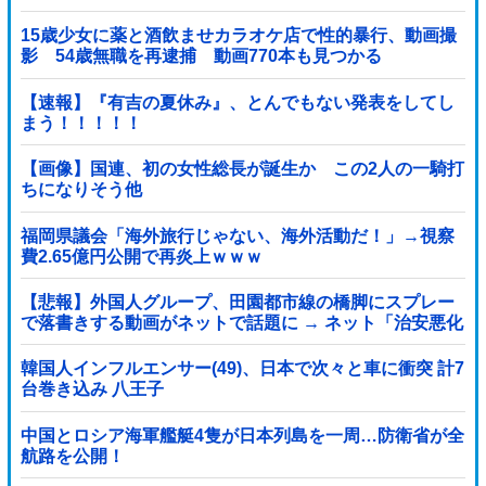
15歳少女に薬と酒飲ませカラオケ店で性的暴行、動画撮
影 54歳無職を再逮捕 動画770本も見つかる
【速報】『有吉の夏休み』、とんでもない発表をしてし
まう！！！！！
【画像】国連、初の女性総長が誕生か この2人の一騎打
ちになりそう他
福岡県議会「海外旅行じゃない、海外活動だ！」→視察
費2.65億円公開で再炎上ｗｗｗ
【悲報】外国人グループ、田園都市線の橋脚にスプレー
で落書きする動画がネットで話題に → ネット「治安悪化
の始まり」
韓国人インフルエンサー(49)、日本で次々と車に衝突 計7
台巻き込み 八王子
中国とロシア海軍艦艇4隻が日本列島を一周…防衛省が全
航路を公開！