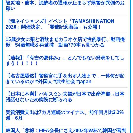
被災地・熊本、泥酔者の通報が止まらず県警が異例のお
願い
【魂ネイションズ】イベント「TAMASHII NATION
2026」開催決定、「開催記念商品」も公開！
15歳少女に薬と酒飲ませカラオケ店で性的暴行、動画撮
影 54歳無職を再逮捕 動画770本も見つかる
【速報】『有吉の夏休み』、とんでもない発表をしてし
まう！！！！！
【名古屋騒然】警察官に手を出す人物まで…一体何が起
きているのか #外国人 #共生社会 #japan
【日本に不満】パキスタン夫婦が日本で出産準備→日本
語話せないため病院に断られる
実質消費支出は7カ月連続のマイナス、前年同月比3.3%
減－6月
韓国人「悲報：FIFA会長にさえ2002年W杯で韓国が審判