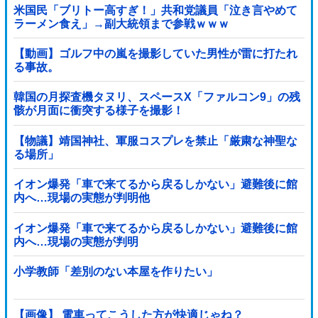
米国民「ブリトー高すぎ！」共和党議員「泣き言やめて
ラーメン食え」→副大統領まで参戦ｗｗｗ
【動画】ゴルフ中の嵐を撮影していた男性が雷に打たれ
る事故。
韓国の月探査機タヌリ、スペースX「ファルコン9」の残
骸が月面に衝突する様子を撮影！
【物議】靖国神社、軍服コスプレを禁止「厳粛な神聖な
る場所」
イオン爆発「車で来てるから戻るしかない」避難後に館
内へ…現場の実態が判明他
イオン爆発「車で来てるから戻るしかない」避難後に館
内へ…現場の実態が判明
小学教師「差別のない本屋を作りたい」
【画像】 電車ってこうした方が快適じゃね？