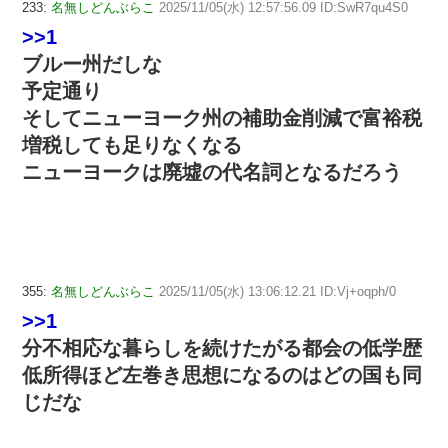
233:
名無しどんぶらこ
2025/11/05(水) 12:57:56.09 ID:SwR7qu4S0
>>1
ブルー州だしな
予定通り
そしてニューヨーク州の補助金削減で富裕税
増税しても足りなくなる
ニューヨークは廃墟の代名詞となるだろう
355:
名無しどんぶらこ
2025/11/05(水) 13:06:12.21 ID:Vj+oqph/0
>>1
分不相応な暮らしを続けたがる都会の低学歴
低所得ほど左巻き思想になるのはどの国も同
じだな