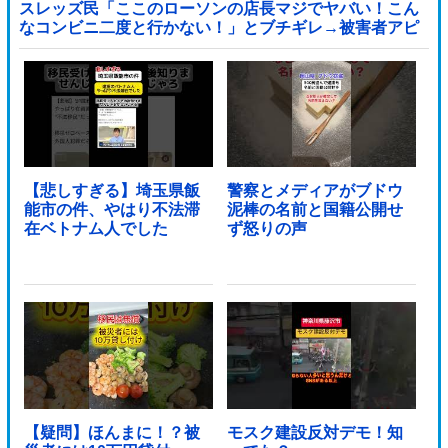
スレッズ民「ここのローソンの店長マジでヤバい！こん
なコンビニ二度と行かない！」とブチギレ→被害者アピ
するも「ヤバイのはお前だよ」とツッコミ殺到ｗｗｗｗ
ｗｗｗ他
【悲しすぎる】埼玉県飯
警察とメディアがブドウ
能市の件、やはり不法滞
泥棒の名前と国籍公開せ
在ベトナム人でした
ず怒りの声
【疑問】ほんまに！？被
モスク建設反対デモ！知