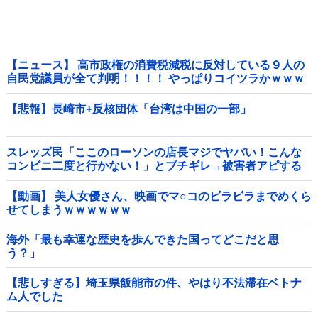
【ニュース】 高市政権の消費税減税に反対している９人の
自民党議員が全て判明！！！！ やっぱりコイツラかｗｗｗ
ｗｗ
【悲報】長崎市+反核団体「台湾は中国の一部」
スレッズ民「ここのローソンの店長マジでヤバい！こんな
コンビニ二度と行かない！」とブチギレ→被害者アピする
も「ヤバイのはお前だよ」とツッコミ殺到ｗｗｗｗｗｗｗ
他
【動画】 美人女優さん、映画でマ○コのビラビラまでめくら
せてしまうｗｗｗｗｗｗ
海外「最も幸運な歴史を歩んできた国ってどこだと思
う？」
【悲しすぎる】埼玉県飯能市の件、やはり不法滞在ベトナ
ム人でした