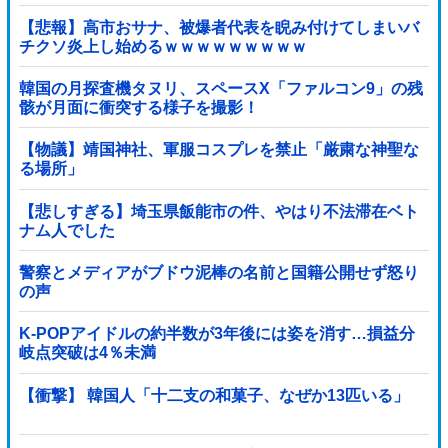
【悲報】高市おサナ、被爆者代表を睨み付けてしまいバ
チクソ炎上し始めるｗｗｗｗｗｗｗｗｗ
韓国の月探査機タヌリ、スペースX「ファルコン9」の残
骸が月面に衝突する様子を撮影！
【物議】靖国神社、軍服コスプレを禁止「厳粛な神聖な
る場所」
【悲しすぎる】埼玉県飯能市の件、やはり不法滞在ベト
ナム人でした
警察とメディアがブドウ泥棒の名前と国籍公開せず怒り
の声
K-POPアイドルの約半数が3年後には姿を消す…損益分
岐点突破は4％未満
【衝撃】 韓国人「十二支の和菓子、なぜか13匹いる」