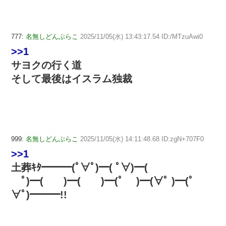
777:
名無しどんぶらこ
2025/11/05(水) 13:43:17.54 ID:/MTzuAwi0
>>1
サヨクの行く道
そして最後はイスラム独裁
999:
名無しどんぶらこ
2025/11/05(水) 14:11:48.68 ID:zgN+707F0
>>1
土葬ｷﾀ━━━(ﾟ∀ﾟ)━( ﾟ∀)━(
ﾟ)━( )━( )━(ﾟ )━(∀ﾟ )━(ﾟ
∀ﾟ)━━━!!