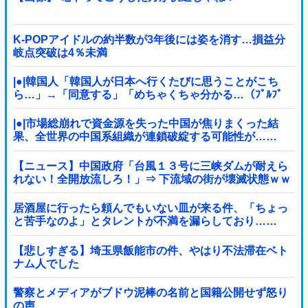
K-POPアイドルの約半数が3年後には姿を消す…損益分
岐点突破は4％未満
|●|韓国人「韓国人が日本へ行くたびに思うことがこち
ら…」→「同意する」「めちゃくちゃ分かる…（ﾌﾞﾙﾌﾞ
ﾙ」＝韓国の反応
|●|市場総崩れで資金源を失った中国が焦りまくった結
果、全世界の中国系組織が連鎖破綻する可能性が……
【ニュース】中国政府「台風１３号に三峡ダムが耐えら
れない！全開放流しろ！」⇒ 下流域の街が壊滅状態ｗｗ
ｗｗｗ
居酒屋に行ったら頼んでもいない皿が来る件、「ちょっ
と苦手なのよ」とタレントが不満を漏らしており……
【悲しすぎる】埼玉県飯能市の件、やはり不法滞在ベト
ナム人でした
警察とメディアがブドウ泥棒の名前と国籍公開せず怒り
の声