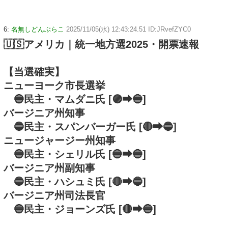
6:
名無しどんぶらこ
2025/11/05(水) 12:43:24.51 ID:JRvefZYC0
🇺🇸アメリカ｜統一地方選2025・開票速報
【当選確実】
ニューヨーク市長選挙
🔵民主・マムダニ氏 [🟣⮕🔵]
バージニア州知事
🔵民主・スパンバーガー氏 [🔴⮕🔵]
ニュージャージー州知事
🔵民主・シェリル氏 [🔵⮕🔵]
バージニア州副知事
🔵民主・ハシュミ氏 [🔴⮕🔵]
バージニア州司法長官
🔵民主・ジョーンズ氏 [🔴⮕🔵]