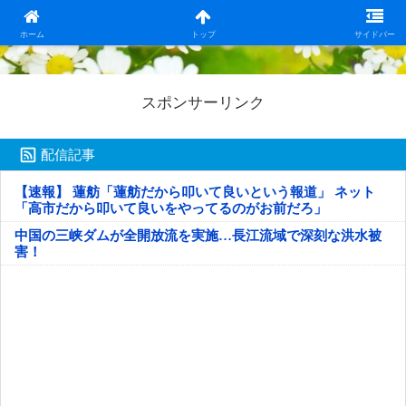
日本第一！ニュース録
ホーム
トップ
サイドバー
スポンサーリンク
配信記事
【速報】 蓮舫「蓮舫だから叩いて良いという報道」 ネット
「高市だから叩いて良いをやってるのがお前だろ」
中国の三峡ダムが全開放流を実施…長江流域で深刻な洪水被
害！