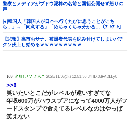
警察とメディアがブドウ泥棒の名前と国籍公開せず怒りの
声
|●|韓国人「韓国人が日本へ行くたびに思うことがこち
ら…」→「同意する」「めちゃくちゃ分かる…（ﾌﾞﾙﾌﾞﾙ」
＝韓国の反応
【悲報】高市おサナ、被爆者代表を睨み付けてしまいバチ
クソ炎上し始めるｗｗｗｗｗｗｗｗｗ
109:
名無しどんぶらこ
2025/11/05(水) 12:51:36.34 ID:0dFADkky0
>>8
笑いたいとこだがレベルが違いすぎてな
年収600万がハウスプアになって4000万人がフ
ードスタンプで食えてるレベルなのはやっぱ
笑えない