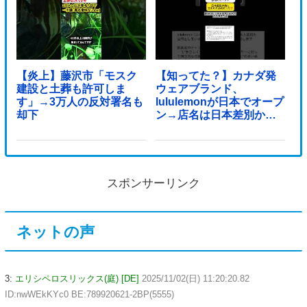
【炎上】藤沢市「モスク
【知ってた？】カナダ発
建設と土葬も許可しま
ウェアブランド、
す」→3万人の反対署名も
lululemonが日本でオープ
却下
ン→店名は日本差別から
できた？
スポンサーリンク
ネットの声
3:
エリシペロスリックス(庭) [DE]
2025/11/02(日) 11:20:20.82
ID:nwWEkKYc0 BE:789920621-2BP(5555)