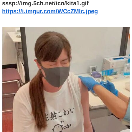
sssp://img.5ch.net/ico/kita1.gif
https://i.imgur.com/WCcZMIc.jpeg