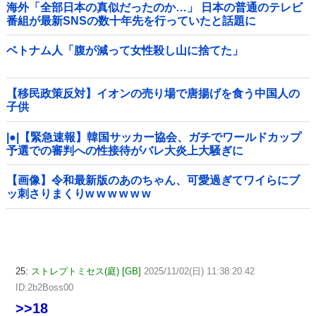
海外「全部日本の真似だったのか…」 日本の普通のテレビ
番組が最新SNSの数十年先を行っていたと話題に
ベトナム人「腹が減って女性殺し山に捨てた」
【移民政策反対】イオンの売り場で唐揚げを食う中国人の
子供
|●|【緊急速報】韓国サッカー協会、ガチでワールドカップ
予選での審判への性接待がバレ大炎上大騒ぎに
【画像】令和最新版のあのちゃん、可愛過ぎてワイらにブ
ッ刺さりまくりw w w w w w
25:
ストレプトミセス(庭) [GB]
2025/11/02(日) 11:38:20.42
ID:2b2Boss00
>>18