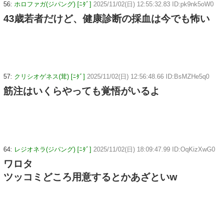
56:
ホロファガ(ジパング) [ﾆﾀﾞ]
2025/11/02(日) 12:55:32.83 ID:pk9nk5oW0
43歳若者だけど、健康診断の採血は今でも怖い
57:
クリシオゲネス(茸) [ﾆﾀﾞ]
2025/11/02(日) 12:56:48.66 ID:BsMZHe5q0
筋注はいくらやっても覚悟がいるよ
64:
レジオネラ(ジパング) [ﾆﾀﾞ]
2025/11/02(日) 18:09:47.99 ID:OqKizXwG0
ワロタ
ツッコミどころ用意するとかあざといw