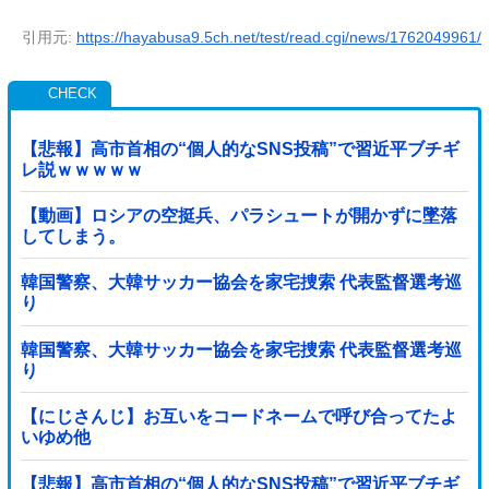
引用元:
https://hayabusa9.5ch.net/test/read.cgi/news/1762049961/
【悲報】高市首相の“個人的なSNS投稿”で習近平ブチギ
レ説ｗｗｗｗｗ
【動画】ロシアの空挺兵、パラシュートが開かずに墜落
してしまう。
韓国警察、大韓サッカー協会を家宅捜索 代表監督選考巡
り
韓国警察、大韓サッカー協会を家宅捜索 代表監督選考巡
り
【にじさんじ】お互いをコードネームで呼び合ってたよ
いゆめ他
【悲報】高市首相の“個人的なSNS投稿”で習近平ブチギ