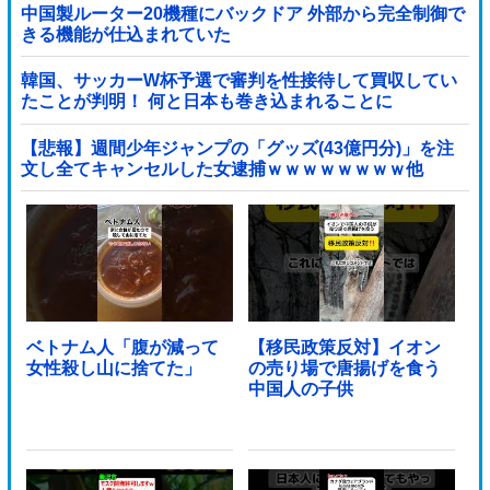
中国製ルーター20機種にバックドア 外部から完全制御で
きる機能が仕込まれていた
韓国、サッカーW杯予選で審判を性接待して買収してい
たことが判明！ 何と日本も巻き込まれることに
【悲報】週間少年ジャンプの「グッズ(43億円分)」を注
文し全てキャンセルした女逮捕ｗｗｗｗｗｗｗｗ他
ベトナム人「腹が減って
【移民政策反対】イオン
女性殺し山に捨てた」
の売り場で唐揚げを食う
中国人の子供