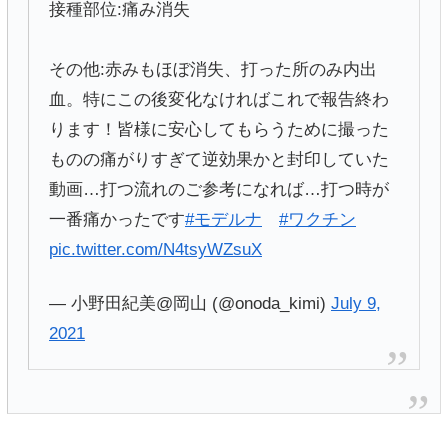
接種部位:痛み消失
その他:赤みもほぼ消失、打った所のみ内出
血。特にこの後変化なければこれで報告終わ
ります！皆様に安心してもらうために撮った
ものの痛がりすぎて逆効果かと封印していた
動画…打つ流れのご参考になれば…打つ時が
一番痛かったです
#モデルナ
#ワクチン
pic.twitter.com/N4tsyWZsuX
— 小野田紀美@岡山 (@onoda_kimi)
July 9,
2021