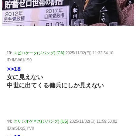
19:
スピロケータ(ジパング) [CA]
2025/11/02(日) 11:32:54.10
ID:fMW61/IS0
>>18
女に見えない
中世に出てくる傭兵にしか見えない
44:
クリシオゲネス(ジパング) [US]
2025/11/02(日) 11:59:53.82
ID:mSDqSjYV0