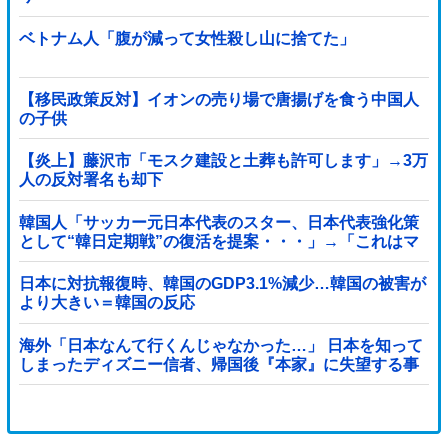
ベトナム人「腹が減って女性殺し山に捨てた」
【移民政策反対】イオンの売り場で唐揚げを食う中国人
の子供
【炎上】藤沢市「モスク建設と土葬も許可します」→3万
人の反対署名も却下
韓国人「サッカー元日本代表のスター、日本代表強化策
として“韓日定期戦”の復活を提案・・・」→「これはマ
ジで良いと思う」「今すぐやったらガチでボコられるだ
ろうね 10年後にやらないか？」「やめてくれ、勝っても
日本に対抗報復時、韓国のGDP3.1%減少…韓国の被害が
負けても後味が悪い」
より大きい＝韓国の反応
海外「日本なんて行くんじゃなかった…」 日本を知って
しまったディズニー信者、帰国後『本家』に失望する事
態に