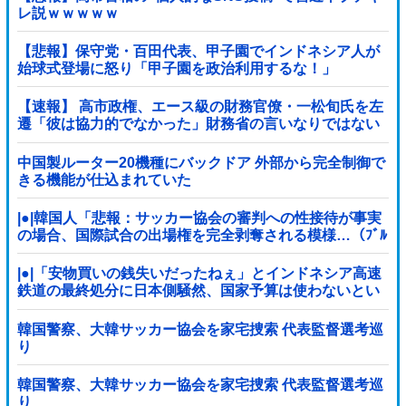
レ説ｗｗｗｗｗ
【悲報】保守党・百田代表、甲子園でインドネシア人が
始球式登場に怒り「甲子園を政治利用するな！」
【速報】 高市政権、エース級の財務官僚・一松旬氏を左
遷「彼は協力的でなかった」財務省の言いなりではない
ことが判明
中国製ルーター20機種にバックドア 外部から完全制御で
きる機能が仕込まれていた
|●|韓国人「悲報：サッカー協会の審判への性接待が事実
の場合、国際試合の出場権を完全剥奪される模様…（ﾌﾞﾙ
ﾌﾞﾙ」＝韓国の反応
|●|「安物買いの銭失いだったねぇ」とインドネシア高速
鉄道の最終処分に日本側騒然、国家予算は使わないとい
うと何が財源なんだ？
韓国警察、大韓サッカー協会を家宅捜索 代表監督選考巡
り
韓国警察、大韓サッカー協会を家宅捜索 代表監督選考巡
り