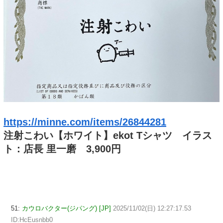
https://minne.com/items/26844281
注射こわい【ホワイト】ekot Tシャツ イラス
ト：店長 里一磨 3,900円
51:
カウロバクター(ジパング) [JP]
2025/11/02(日) 12:27:17.53
ID:HcEusnbb0