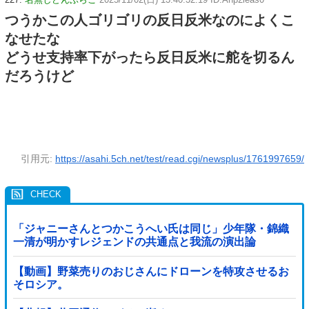
つうかこの人ゴリゴリの反日反米なのによくこ
なせたな
どうせ支持率下がったら反日反米に舵を切るん
だろうけど
引用元:
https://asahi.5ch.net/test/read.cgi/newsplus/1761997659/
「ジャニーさんとつかこうへい氏は同じ」少年隊・錦織
一清が明かすレジェンドの共通点と我流の演出論
【動画】野菜売りのおじさんにドローンを特攻させるお
そロシア。