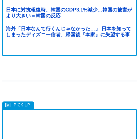
ジで良いと思う」「今すぐやったらガチでボコられるだ
ろうね 10年後にやらないか？」「やめてくれ、勝っても
日本に対抗報復時、韓国のGDP3.1%減少…韓国の被害が
負けても後味が悪い」
より大きい＝韓国の反応
海外「日本なんて行くんじゃなかった…」 日本を知って
しまったディズニー信者、帰国後『本家』に失望する事
態に