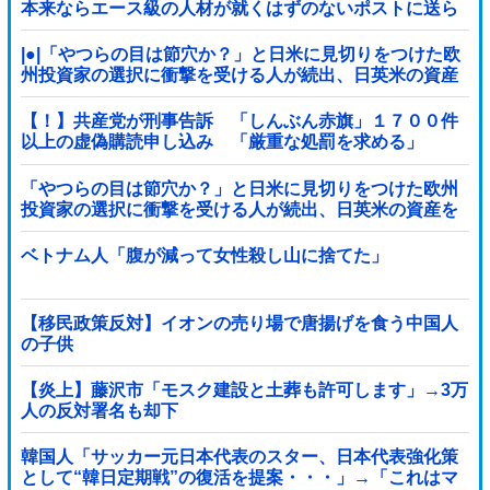
本来ならエース級の人材が就くはずのないポストに送ら
れ……
|●|「やつらの目は節穴か？」と日米に見切りをつけた欧
州投資家の選択に衝撃を受ける人が続出、日英米の資産
を処分して代わりに選んだのは……
【！】共産党が刑事告訴 「しんぶん赤旗」１７００件
以上の虚偽購読申し込み 「厳重な処罰を求める」
「やつらの目は節穴か？」と日米に見切りをつけた欧州
投資家の選択に衝撃を受ける人が続出、日英米の資産を
処分して代わりに選んだのは……
ベトナム人「腹が減って女性殺し山に捨てた」
【移民政策反対】イオンの売り場で唐揚げを食う中国人
の子供
【炎上】藤沢市「モスク建設と土葬も許可します」→3万
人の反対署名も却下
韓国人「サッカー元日本代表のスター、日本代表強化策
として“韓日定期戦”の復活を提案・・・」→「これはマ