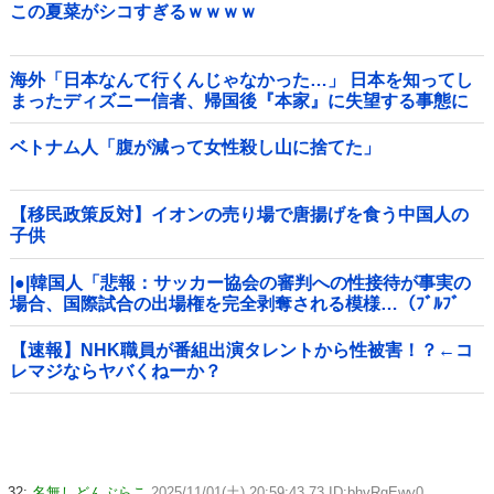
この夏菜がシコすぎるｗｗｗｗ
海外「日本なんて行くんじゃなかった…」 日本を知ってし
まったディズニー信者、帰国後『本家』に失望する事態に
ベトナム人「腹が減って女性殺し山に捨てた」
【移民政策反対】イオンの売り場で唐揚げを食う中国人の
子供
|●|韓国人「悲報：サッカー協会の審判への性接待が事実の
場合、国際試合の出場権を完全剥奪される模様…（ﾌﾞﾙﾌﾞ
ﾙ」＝韓国の反応
【速報】NHK職員が番組出演タレントから性被害！？←コ
レマジならヤバくねーか？
32:
名無しどんぶらこ
2025/11/01(土) 20:59:43.73 ID:bhvRgEwy0