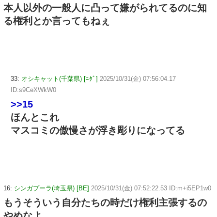
本人以外の一般人に凸って嫌がられてるのに知
る権利とか言ってもねぇ
33:
オシキャット(千葉県) [ﾆﾀﾞ]
2025/10/31(金) 07:56:04.17
ID:s9CeXWkW0
>>15
ほんとこれ
マスコミの傲慢さが浮き彫りになってる
16:
シンガプーラ(埼玉県) [BE]
2025/10/31(金) 07:52:22.53 ID:m+i5EP1w0
もうそういう自分たちの時だけ権利主張するの
やめなよ