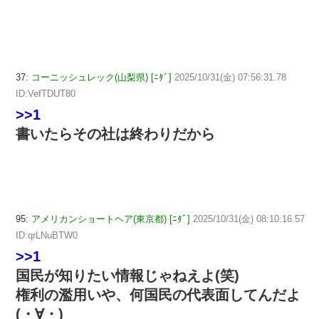
37:
コーニッシュレック(山梨県) [ﾆﾀﾞ]
2025/10/31(金) 07:56:31.78
ID:VefTDUT80
>>1
書いたらその社は終わりだから
95:
アメリカンショートヘア(東京都) [ﾆﾀﾞ]
2025/10/31(金) 08:10:16.57
ID:qrLNuBTW0
>>1
国民が知りたい情報じゃねえよ(⁠笑)
権利の濫用いや、何国民の代表面してんだよ
(⁠・⁠∀⁠・⁠)