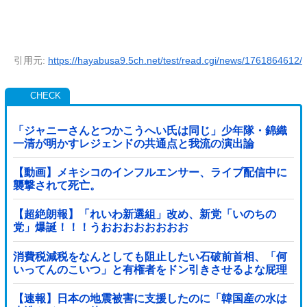
引用元:
https://hayabusa9.5ch.net/test/read.cgi/news/1761864612/
「ジャニーさんとつかこうへい氏は同じ」少年隊・錦織
一清が明かすレジェンドの共通点と我流の演出論
【動画】メキシコのインフルエンサー、ライブ配信中に
襲撃されて死亡。
【超絶朗報】「れいわ新選組」改め、新党「いのちの
党」爆誕！！！うおおおおおおおお
消費税減税をなんとしても阻止したい石破前首相、「何
いってんのこいつ」と有権者をドン引きさせるよな屁理
屈を……
【速報】日本の地震被害に支援したのに「韓国産の水は