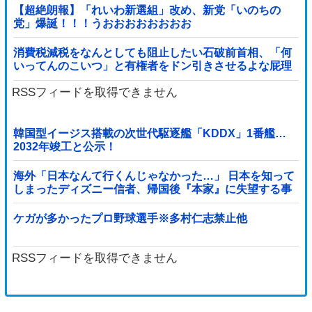
【超絶朗報】「れいわ新選組」改め、新党「いのちの
党」爆誕！！！うおおおおおおおお
消費税減税をなんとしても阻止したい石破前首相、「何
いってんのこいつ」と有権者をドン引きさせるよな屁理
屈を……
RSSフィードを取得できません
韓国型イージス搭載の次世代駆逐艦「KDDX」1番艦…
2032年竣工と公示！
海外「日本なんて行くんじゃなかった…」 日本を知って
しまったディズニー信者、帰国後『本家』に失望する事
態に
ケガが多かったプロ野球選手※多村仁志禁止他
RSSフィードを取得できません