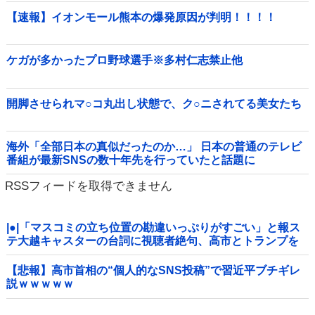
【速報】イオンモール熊本の爆発原因が判明！！！！
ケガが多かったプロ野球選手※多村仁志禁止他
開脚させられマ○コ丸出し状態で、ク○ニされてる美女たち
海外「全部日本の真似だったのか…」 日本の普通のテレビ
番組が最新SNSの数十年先を行っていたと話題に
RSSフィードを取得できません
|●|「マスコミの立ち位置の勘違いっぷりがすごい」と報ス
テ大越キャスターの台詞に視聴者絶句、高市とトランプを
同列視させようという思惑がひしひしと
【悲報】高市首相の“個人的なSNS投稿”で習近平ブチギレ
説ｗｗｗｗｗ