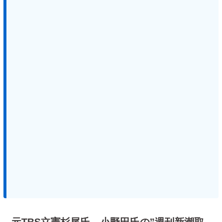
元TBS立憲杉尾氏、小野田氏の”週刊新潮取