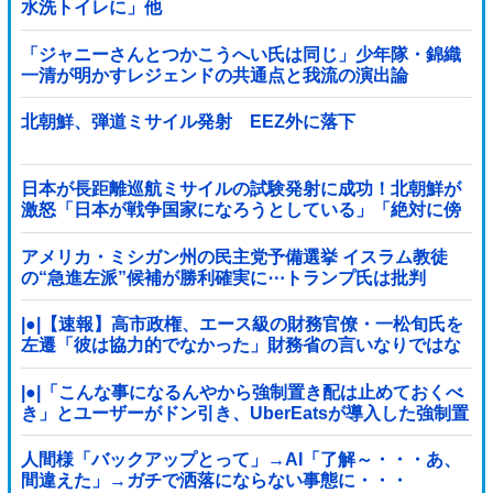
水洗トイレに」他
「ジャニーさんとつかこうへい氏は同じ」少年隊・錦織
一清が明かすレジェンドの共通点と我流の演出論
北朝鮮、弾道ミサイル発射 EEZ外に落下
日本が長距離巡航ミサイルの試験発射に成功！北朝鮮が
激怒「日本が戦争国家になろうとしている」「絶対に傍
観しない、必ず後悔させる」
アメリカ・ミシガン州の民主党予備選挙 イスラム教徒
の“急進左派”候補が勝利確実に⋯トランプ氏は批判
|●|【速報】高市政権、エース級の財務官僚・一松旬氏を
左遷「彼は協力的でなかった」財務省の言いなりではな
いことが判明
|●|「こんな事になるんやから強制置き配は止めておくべ
き」とユーザーがドン引き、UberEatsが導入した強制置
き配が起こしたのは……
人間様「バックアップとって」→AI「了解～・・・あ、
間違えた」→ガチで洒落にならない事態に・・・