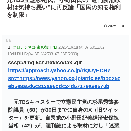
材は気持ち悪い”に再反論「国民の知る権利
を制限」
2025.11.01
1:
クロアシネコ(東京都) [PL]
2025/10/31(金) 07:50:12.62
ID:IiH3LH5g0● BE:662593167-2BP(2000)
sssp://img.5ch.net/ico/taxi.gif
https://approach.yahoo.co.jp/r/QUyHCH?
src=https://news.yahoo.co.jp/articles/bbd25c
eb5e8a5d6c812a96ddc24d57179a9e570b
元TBSキャスターで立憲民主党の杉尾秀哉参
院議員（68）が30日までに自身のX（旧ツイッ
ター）を更新。自民党の小野田紀美経済安保担
当相（42）が、週刊誌による取材に対し「迷惑