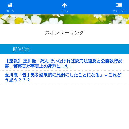
日本第一！ニュース録
ホーム
トップ
サイドバー
スポンサーリンク
配信記事
【速報】 玉川徹「死んでいなければ銃刀法違反と公務執行妨
害、警察官が事実上の死刑にした」
玉川徹「包丁男を結果的に死刑にしたことになる」←これど
う思う？？？