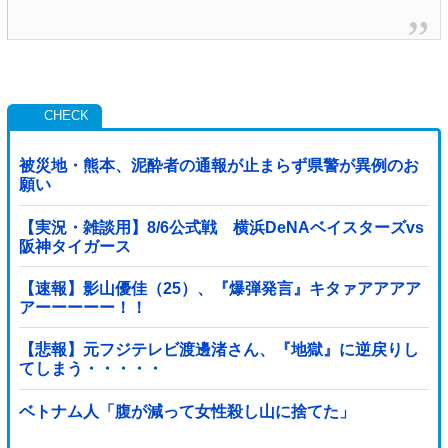
被災地・熊本、泥酔者の通報が止まらず県警が異例のお
願い
【実況・雑談用】8/6公式戦 横浜DeNAベイスターズvs
阪神タイガース
【速報】影山優佳（25）、『爆弾発言』キタァアアアア
アーーーーー！！
【悲報】元フジテレビ渡邊渚さん、『地獄』に逆戻りし
てしまう・・・・・
ベトナム人「腹が減って女性殺し山に捨てた」