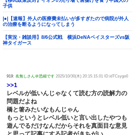
【移民政策反対】イオンの売り場で唐揚げを食う中国人の
子供
|●|【速報】外人の医療費未払いが多すぎたので病院が外人
の治療を断るようになってしまう
【実況・雑談用】8/6公式戦 横浜DeNAベイスターズvs阪
神タイガース
919:
名無しさん＠恐縮です
2025/10/30(木) 20:15:15.01 ID:idTCsygo0
>>1
レベルが低いんじゃなくて読む方の読解力の
問題だよね
橋と箸みたいなもんじゃん
もっというとレベル低いと言い出したやつも
遊んでるだけなんだからそれを真面目な意見
と思って記事にする記者がきちがい