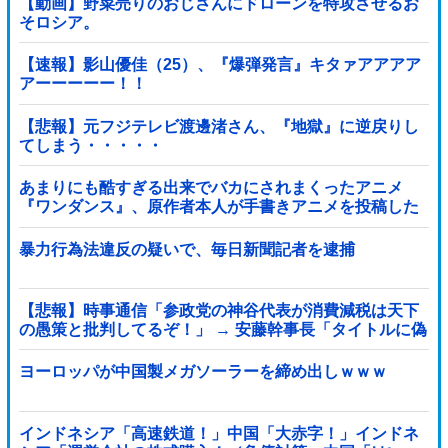
【動画】野菜売りのおじさんにドローンを特攻させるお
そロシア。
【速報】影山優佳（25）、『爆弾発言』キタァアアアア
アーーーーー！！
【悲報】元フジテレビ渡邊渚さん、『地獄』に逆戻りし
てしまう・・・・・
あまりにも酷すぎる出来でバカにされまくったアニメ
『ワンダンス』、原作者本人が手書きアニメを投稿した
結果・・・ｗｗｗｗｗｗ他
暴力行為法違反の疑いで、毎日新聞記者を逮捕
【悲報】時事通信「参政党の神谷代表が消費減税は天下
の愚策と批判してるぞ！」 → 安藤幹事長「タイトルに偽
りあり！『参政党は消費税廃止派、減税派』」ｗｗｗｗ
ｗｗｗｗ
ヨーロッパが中国製メガソーラーを締め出しｗｗｗ
インドネシア「高速鉄道！」中国「大赤字！」インドネ