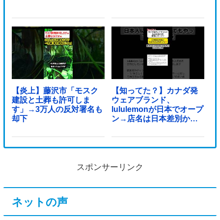
【炎上】藤沢市「モスク
【知ってた？】カナダ発
建設と土葬も許可しま
ウェアブランド、
す」→3万人の反対署名も
lululemonが日本でオープ
却下
ン→店名は日本差別から
できた？
スポンサーリンク
ネットの声