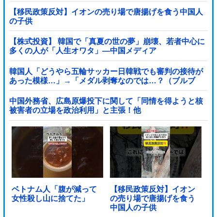
【移民政策反対】イオンの売り場で唐揚げを食う中国人
の子供
【株式投資】 韓国で「真夏の世の夢」崩壊、若者中心に
多くの人が「人生オワタ」―中国メディア
韓国人「どうやら五輪サッカー日韓戦でも審判の接待が
あった模様…」→「メダル剥奪なのでは…？（ブルブ
ル」＝韓国の反応
中国外務省、広島原爆投下に関して「同情を得ようと核
被害者の立場を政治利用」と主張！他
ベトナム人「腹が減って
【移民政策反対】イオン
女性殺し山に捨てた」
の売り場で唐揚げを食う
中国人の子供